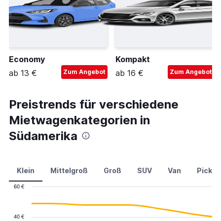
Economy
Kompakt
ab 13 €
Zum Angebot
ab 16 €
Zum Angebot
Preistrends für verschiedene
Mietwagenkategorien in
Südamerika
Klein
Mittelgroß
Groß
SUV
Van
Pick-u
60 €
Combination
Chart
graphic.
chart
with
40 €
2