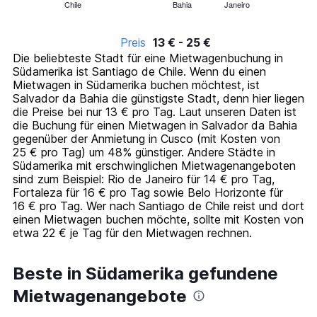
Chile
Bahia
Janeiro
X
End
of
axis
interactive
displaying
chart
Preis
13 € - 25 €
categories.
Die beliebteste Stadt für eine Mietwagenbuchung in
Range:
Südamerika ist Santiago de Chile. Wenn du einen
14
Mietwagen in Südamerika buchen möchtest, ist
categories.
Salvador da Bahia die günstigste Stadt, denn hier liegen
The
die Preise bei nur 13 € pro Tag. Laut unseren Daten ist
chart
die Buchung für einen Mietwagen in Salvador da Bahia
has
gegenüber der Anmietung in Cusco (mit Kosten von
1
25 € pro Tag) um 48% günstiger. Andere Städte in
Y
Südamerika mit erschwinglichen Mietwagenangeboten
axis
sind zum Beispiel: Rio de Janeiro für 14 € pro Tag,
displaying
Fortaleza für 16 € pro Tag sowie Belo Horizonte für
values.
16 € pro Tag. Wer nach Santiago de Chile reist und dort
Range:
einen Mietwagen buchen möchte, sollte mit Kosten von
0
etwa 22 € je Tag für den Mietwagen rechnen.
to
30.
Beste in Südamerika gefundene
Mietwagenangebote