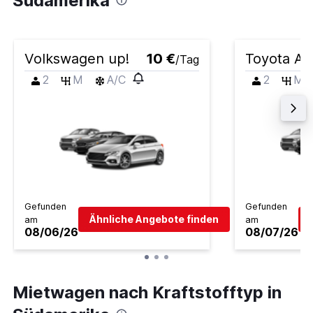
Südamerika
Volkswagen up!
10 €
Toyota Ay
/Tag
2
M
A/C
2
M
Gefunden
Gefunden
Ähnliche Angebote finden
am
am
08/06/26
08/07/26
Mietwagen nach Kraftstofftyp in