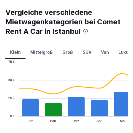
Vergleiche verschiedene
Mietwagenkategorien bei Comet
Rent A Car in Istanbul
Klein
Mittelgroß
Groß
SUV
Van
Luxus
75 €
Combination
Chart
graphic.
chart
with
50 €
2
data
series.
25 €
The
chart
has
0 €
1
Jan
Feb.
Mrz
Apr.
Mai
End
of
X
interactive
axis
chart