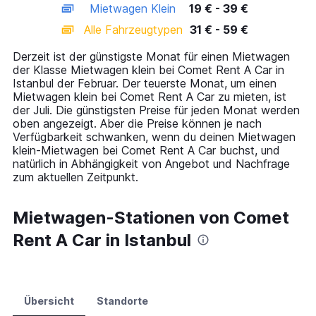
Mietwagen Klein
19 € - 39 €
displaying
categories.
Alle Fahrzeugtypen
31 € - 59 €
Range:
14
Derzeit ist der günstigste Monat für einen Mietwagen
categories.
der Klasse Mietwagen klein bei Comet Rent A Car in
The
Istanbul der Februar. Der teuerste Monat, um einen
chart
Mietwagen klein bei Comet Rent A Car zu mieten, ist
has
der Juli. Die günstigsten Preise für jeden Monat werden
1
oben angezeigt. Aber die Preise können je nach
Y
Verfügbarkeit schwanken, wenn du deinen Mietwagen
axis
klein-Mietwagen bei Comet Rent A Car buchst, und
displaying
natürlich in Abhängigkeit von Angebot und Nachfrage
values.
zum aktuellen Zeitpunkt.
Range:
0
to
Mietwagen-Stationen von Comet
75.
Rent A Car in Istanbul
Übersicht
Standorte