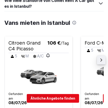
Wie viele Standorte von Comet Rent A Car gibt
es in Istanbul?
Vans mieten in Istanbul
Citroen Grand
106 €
Ford C-M
/Tag
C4 Picasso
5
M
5
M
A/C
Gefunden
Gefunden
Ähnliche Angebote finden
am
am
08/07/26
08/07/26