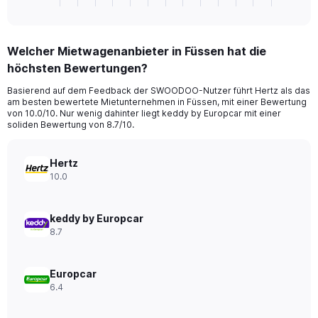
X
of
axis
interactive
displaying
chart
categories.
Welcher Mietwagenanbieter in Füssen hat die
Range:
höchsten Bewertungen?
4
categories.
Basierend auf dem Feedback der SWOODOO-Nutzer führt Hertz als das
The
am besten bewertete Mietunternehmen in Füssen, mit einer Bewertung
chart
von 10.0/10. Nur wenig dahinter liegt keddy by Europcar mit einer
has
soliden Bewertung von 8.7/10.
1
Y
axis
Hertz
displaying
10.0
values.
Range:
0
keddy by Europcar
to
8.7
48.
Europcar
6.4