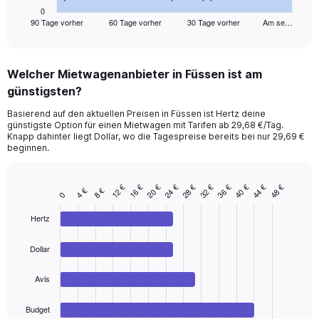
1
0
90 Tage vorher
60 Tage vorher
30 Tage vorher
Am se…
X
End
of
axis
interactive
displaying
chart
categories.
Welcher Mietwagenanbieter in Füssen ist am
Range:
günstigsten?
91
categories.
Basierend auf den aktuellen Preisen in Füssen ist Hertz deine
The
günstigste Option für einen Mietwagen mit Tarifen ab 29,68 €/Tag.
chart
Knapp dahinter liegt Dollar, wo die Tagespreise bereits bei nur 29,69 €
has
beginnen.
1
Y
axis
32 €
36 €
40 €
44 €
48 €
12 €
16 €
20 €
24 €
28 €
4 €
8 €
Bar
Chart
0
displaying
graphic.
chart
values.
with
Hertz
Range:
4
bars.
0
Dollar
to
The
300.
chart
Avis
has
1
Budget
End