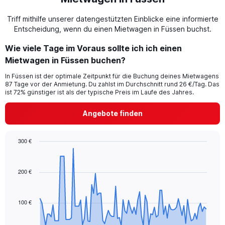
Triff mithilfe unserer datengestützten Einblicke eine informierte
Entscheidung, wenn du einen Mietwagen in Füssen buchst.
Wie viele Tage im Voraus sollte ich ich einen
Mietwagen in Füssen buchen?
In Füssen ist der optimale Zeitpunkt für die Buchung deines Mietwagens
87 Tage vor der Anmietung. Du zahlst im Durchschnitt rund 26 €/Tag. Das
ist 72% günstiger ist als der typische Preis im Laufe des Jahres.
Angebote finden
300 €
Chart
Chart
graphic.
with
91
200 €
data
points.
100 €
The
chart
has