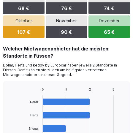
68 €
76 €
74 €
Oktober
November
Dezember
107 €
90 €
65 €
Welcher Mietwagenanbieter hat die meisten
Standorte in Füssen?
Dollar, Hertz und keddy by Europcar haben jeweils 2 Standorte in
Füssen. Damit zählen sie zu den am häufigsten vertretenen
Mietwagenanbietern in dieser Gegend.
0
1
2
3
Bar
Chart
graphic.
chart
Dollar
with
4
bars.
Hertz
The
Shouqi
chart