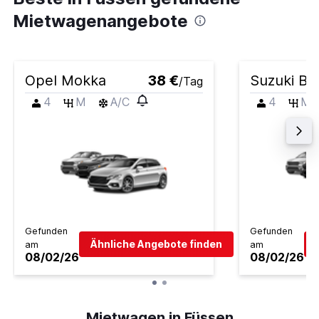
Mietwagenangebote
Opel Mokka
38 €
Suzuki Ba
/Tag
4
M
A/C
4
M
Gefunden
Gefunden
Ähnliche Angebote finden
am
am
08/02/26
08/02/26
Mietwagen in Füssen