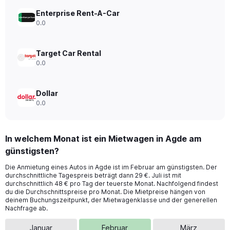
Range:
0
Enterprise Rent-A-Car
to
0.0
120.
Target Car Rental
0.0
Dollar
0.0
In welchem Monat ist ein Mietwagen in Agde am
günstigsten?
Die Anmietung eines Autos in Agde ist im Februar am günstigsten. Der
durchschnittliche Tagespreis beträgt dann 29 €. Juli ist mit
durchschnittlich 48 € pro Tag der teuerste Monat. Nachfolgend findest
du die Durchschnittspreise pro Monat. Die Mietpreise hängen von
deinem Buchungszeitpunkt, der Mietwagenklasse und der generellen
Nachfrage ab.
Januar
Februar
März