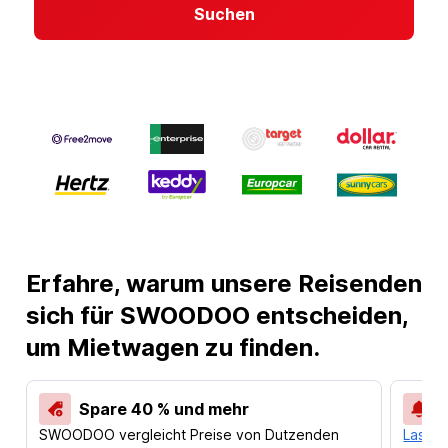
Suchen
Erfahre, warum unsere Reisenden
sich für SWOODOO entscheiden,
um Mietwagen zu finden.
Spare 40 % und mehr
SWOODOO vergleicht Preise von Dutzenden
Lass d