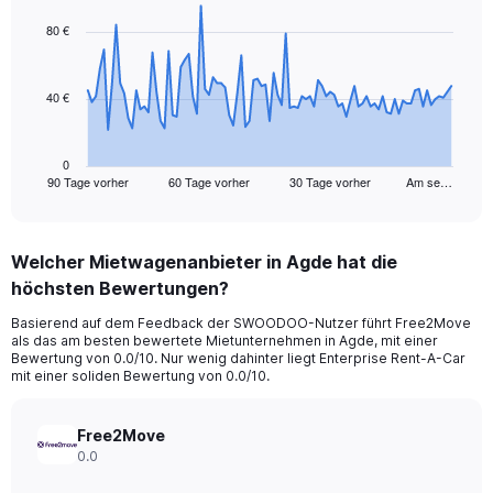
graphic.
with
91
80 €
data
points.
40 €
The
chart
has
1
0
90 Tage vorher
60 Tage vorher
30 Tage vorher
Am se…
X
End
of
axis
interactive
displaying
chart
categories.
Welcher Mietwagenanbieter in Agde hat die
Range:
höchsten Bewertungen?
91
categories.
Basierend auf dem Feedback der SWOODOO-Nutzer führt Free2Move
The
als das am besten bewertete Mietunternehmen in Agde, mit einer
chart
Bewertung von 0.0/10. Nur wenig dahinter liegt Enterprise Rent-A-Car
has
mit einer soliden Bewertung von 0.0/10.
1
Y
axis
Free2Move
displaying
0.0
values.