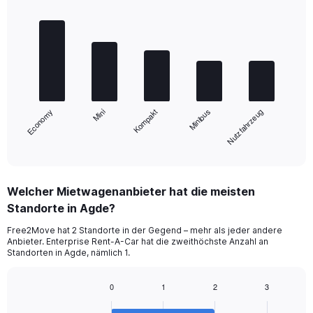
Bar
Chart
graphic.
chart
with
5
bars.
The
chart
Mini
Economy
Nutzfahrzeug
Minibus
Kompakt
has
1
X
End
of
axis
interactive
displaying
chart
categories.
Welcher Mietwagenanbieter hat die meisten
Range:
Standorte in Agde?
5
categories.
Free2Move hat 2 Standorte in der Gegend – mehr als jeder andere
The
Anbieter. Enterprise Rent-A-Car hat die zweithöchste Anzahl an
chart
Standorten in Agde, nämlich 1.
has
1
0
1
2
3
Y
Bar
Chart
axis
graphic.
chart