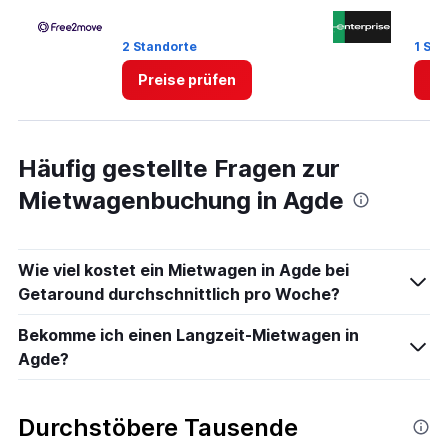
0
to
2 Standorte
1 Sta
3.
Preise prüfen
Pr
Häufig gestellte Fragen zur
Mietwagenbuchung in Agde
Wie viel kostet ein Mietwagen in Agde bei
Getaround durchschnittlich pro Woche?
Bekomme ich einen Langzeit-Mietwagen in
Agde?
Durchstöbere Tausende