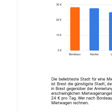
30 €
Bar
Chart
graphic.
chart
with
20 €
14
bars.
10 €
The
chart
has
1
0 €
Bordeaux
Nantes
X
End
of
axis
interactive
displaying
chart
categories.
Range:
14
Die beliebteste Stadt für eine 
categories.
ist Brest die günstigste Stadt, d
The
in Brest gegenüber der Anmietun
chart
erschwinglichen Mietwagenangebo
has
24 € pro Tag. Wer nach Bordeaux
1
Mietwagen rechnen.
Y
axis