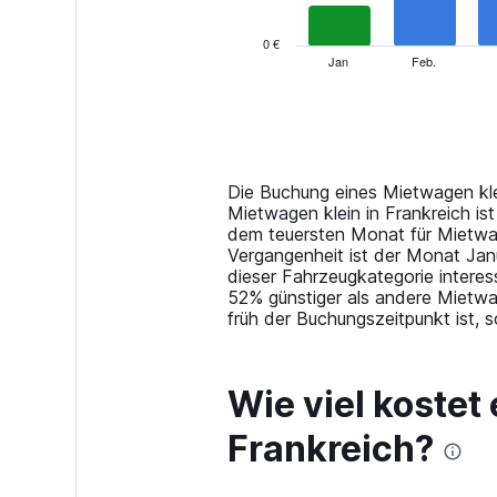
chart
has
0 €
1
Jan
Feb.
End
of
X
interactive
axis
chart
displaying
categories.
Range:
14
Die Buchung eines Mietwagen klei
categories.
Mietwagen klein in Frankreich is
The
dem teuersten Monat für Mietwa
chart
Vergangenheit ist der Monat Jan
has
dieser Fahrzeugkategorie interes
1
52% günstiger als andere Mietwa
Y
früh der Buchungszeitpunkt ist,
axis
displaying
values.
Wie viel kostet
Range:
0
Frankreich?
to
120.