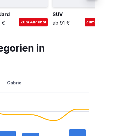
dard
SUV
Miniva
 €
Zum Angebot
ab 91 €
Zum Angebot
ab 39 
gorien in
Cabrio