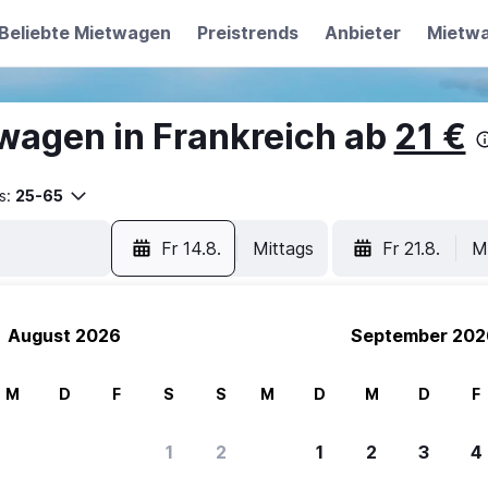
Beliebte Mietwagen
Preistrends
Anbieter
Mietw
wagen in Frankreich ab
21 €
s:
25-65
Fr 14.8.
Mittags
Fr 21.8.
M
August 2026
September 202
M
D
F
S
S
M
D
M
D
F
1
2
1
2
3
4