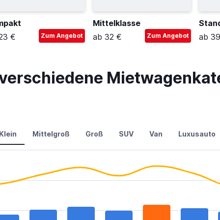
mpakt
Mittelklasse
Stan
23 €
Zum Angebot
ab 32 €
Zum Angebot
ab 39
r verschiedene Mietwagenkate
Klein
Mittelgroß
Groß
SUV
Van
Luxusauto