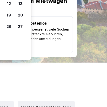
scheiden, um Mietwagen
12
13
19
20
Kostenlos
26
27
Trips
Nutze unbegrenzt viele Suchen
ohne versteckte Gebühren,
ch
Kosten oder Anmeldungen.
typ