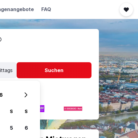
agenangebote
FAQ
ittags
Suchen
6
S
S
5
6