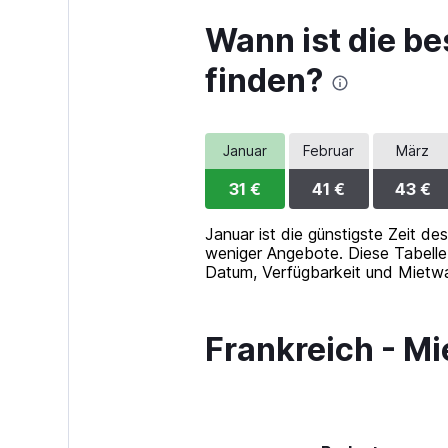
displaying
Wann ist die be
values.
Range:
finden?
0
to
30.
Januar
Februar
März
31 €
41 €
43 €
Januar ist die günstigste Zeit de
weniger Angebote. Diese Tabelle 
Datum, Verfügbarkeit und Mietw
Frankreich - M