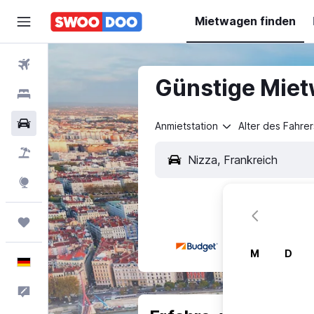
Mietwagen finden
Flüge
Günstige Miet
Hotels
Mietwagen
Anmietstation
Alter des Fahrer
Pauschalreisen
Explore
Trips
M
D
Deutsch
Feedback