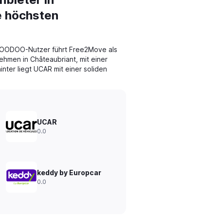
e höchsten
OODOO-Nutzer führt Free2Move als
hmen in Châteaubriant, mit einer
nter liegt UCAR mit einer soliden
UCAR
0.0
keddy by Europcar
0.0