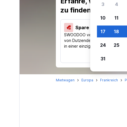
Erfahre, warum uns
3
4
zu finden.
10
11
Spare 40 % und mehr
17
18
SWOODOO vergleicht Preise
von Dutzenden Reise-Websites
24
25
in einer einzigen Suche.
31
Mietwagen
Europa
Frankreich
P