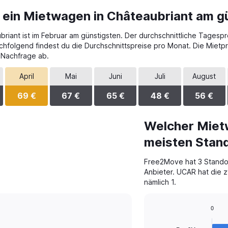
 ein Mietwagen in Châteaubriant am g
iant ist im Februar am günstigsten. Der durchschnittliche Tagespreis
chfolgend findest du die Durchschnittspreise pro Monat. Die Miet
 Nachfrage ab.
April
Mai
Juni
Juli
August
69 €
67 €
65 €
48 €
56 €
Welcher Miet
meisten Stand
Free2Move hat 3 Standor
Anbieter. UCAR hat die z
nämlich 1.
0
Bar
Chart
graphic.
chart