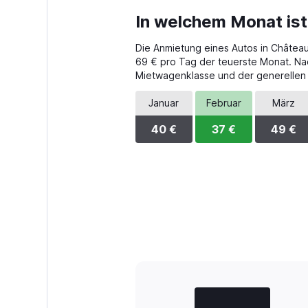
In welchem Monat ist
Die Anmietung eines Autos in Châteaubr
69 € pro Tag der teuerste Monat. Na
Mietwagenklasse und der generellen
Januar
Februar
März
40 €
37 €
49 €
Bar
Chart
graphic.
chart