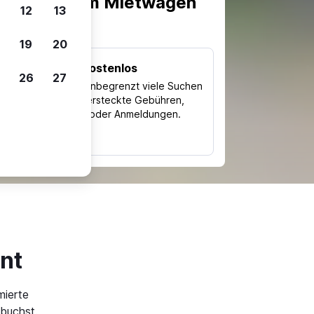
scheiden, um Mietwagen
12
13
19
20
Kostenlos
26
27
Trips
Nutze unbegrenzt viele Suchen
ohne versteckte Gebühren,
ch
Kosten oder Anmeldungen.
typ
nt
mierte
buchst.