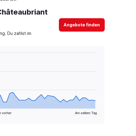
 Châteaubriant
Angebote finden
g. Du zahlst im
e vorher
Am selben Tag