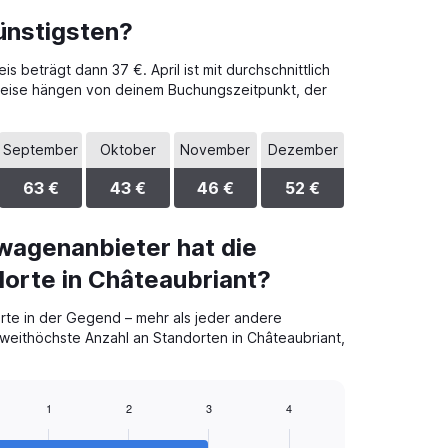
ünstigsten?
 beträgt dann 37 €. April ist mit durchschnittlich
preise hängen von deinem Buchungszeitpunkt, der
September
Oktober
November
Dezember
63 €
43 €
46 €
52 €
wagenanbieter hat die
orte in Châteaubriant?
te in der Gegend – mehr als jeder andere
weithöchste Anzahl an Standorten in Châteaubriant,
1
2
3
4