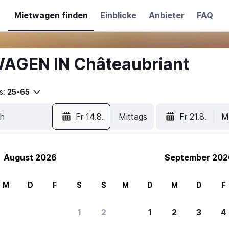
Mietwagen finden
Einblicke
Anbieter
FAQ
WAGEN IN Châteaubriant
s:
25-65
Fr 14.8.
Mittags
Fr 21.8.
M
August 2026
September 202
M
D
F
S
S
M
D
M
D
F
1
2
1
2
3
4