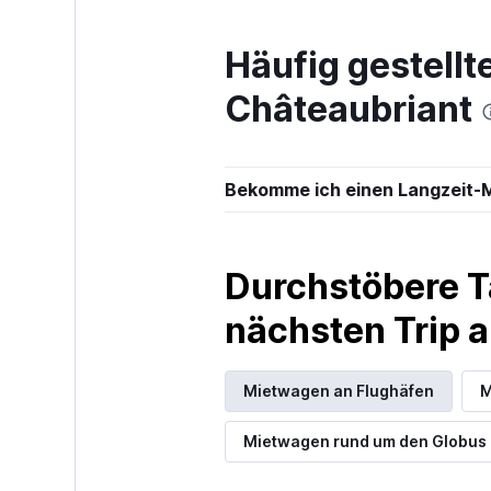
Häufig gestell
Europcar
Châteaubriant
2 Standorte
Bekomme ich einen Langzeit-
Sunnycars
1 Standort
Durchstöbere T
nächsten Trip
Mietwagen an Flughäfen
M
Mietwagen rund um den Globus