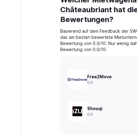
Range:
91
Châteaubriant hat di
categories.
The
Bewertungen?
chart
has
Basierend auf dem Feedback der SW
1
das am besten bewertete Mietunterne
Y
Bewertung von 0.0/10. Nur wenig dahi
axis
Bewertung von 0.0/10.
displaying
values.
Range:
0
to
Free2Move
300.
0.0
Shouqi
0.0