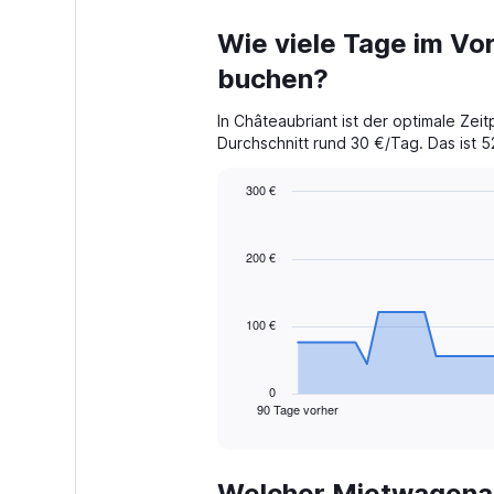
Wie viele Tage im Vor
buchen?
In Châteaubriant ist der optimale Ze
Durchschnitt rund 30 €/Tag. Das ist 52
300 €
Chart
Chart
graphic.
with
91
200 €
data
points.
100 €
The
chart
has
1
0
90 Tage vorher
X
End
of
axis
interactive
displaying
chart
categories.
Welcher Mietwagenan