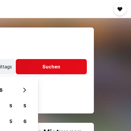
ittags
Suchen
6
S
S
5
6