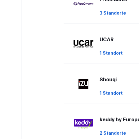
0
to
3 Standorte
75.
UCAR
1 Standort
Shouqi
1 Standort
keddy by Europ
2 Standorte