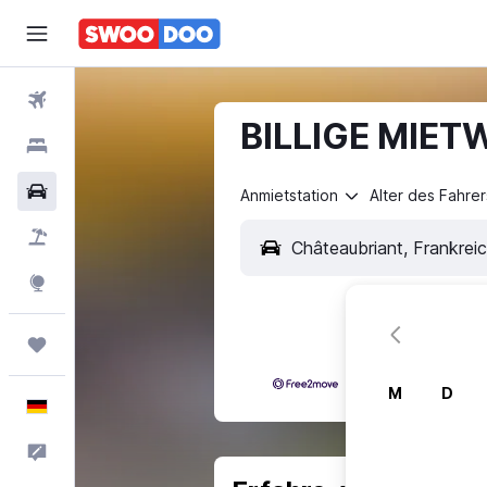
Flüge
BILLIGE MIET
Hotels
Mietwagen
Anmietstation
Alter des Fahrer
Pauschalreisen
Explore
Trips
M
D
Deutsch
Feedback