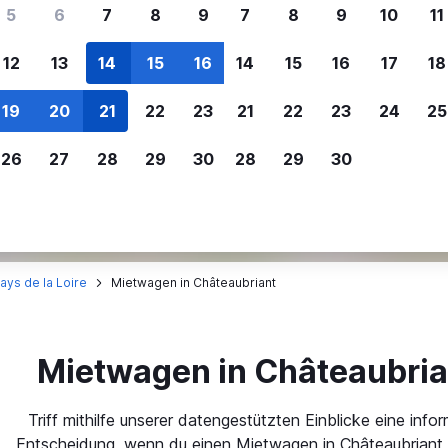
ere Reisenden sich für SWOODOO ent
5
6
7
8
9
7
8
9
10
11
12
13
14
15
16
14
15
16
17
18
Individuelle
Preisalarm
19
20
21
22
23
21
22
23
24
25
Anpassung von 
Lass dich benachrichtigen
,
Filtere deine
wenn Preise reduziert werden,
26
27
28
29
30
28
29
30
Mietwagenergebnisse na
um kein tolles Angebot zu
Anbieter, Preis, Fahrzeug
verpassen.
und mehr.
ays de la Loire
Mietwagen in Châteaubriant
Mietwagen in Châteaubria
Triff mithilfe unserer datengestützten Einblicke eine infor
Entscheidung, wenn du einen Mietwagen in Châteaubriant 