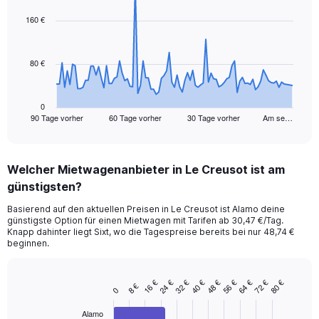
graphic.
with
91
160 €
data
points.
80 €
The
chart
has
1
0
90 Tage vorher
60 Tage vorher
30 Tage vorher
Am se…
X
End
of
axis
interactive
displaying
chart
categories.
Welcher Mietwagenanbieter in Le Creusot ist am
Range:
günstigsten?
91
categories.
Basierend auf den aktuellen Preisen in Le Creusot ist Alamo deine
The
günstigste Option für einen Mietwagen mit Tarifen ab 30,47 €/Tag.
chart
Knapp dahinter liegt Sixt, wo die Tagespreise bereits bei nur 48,74 €
has
beginnen.
1
Y
axis
32 €
72 €
24 €
64 €
16 €
56 €
48 €
40 €
80 €
8 €
Bar
Chart
0
displaying
graphic.
chart
values.
with
Alamo