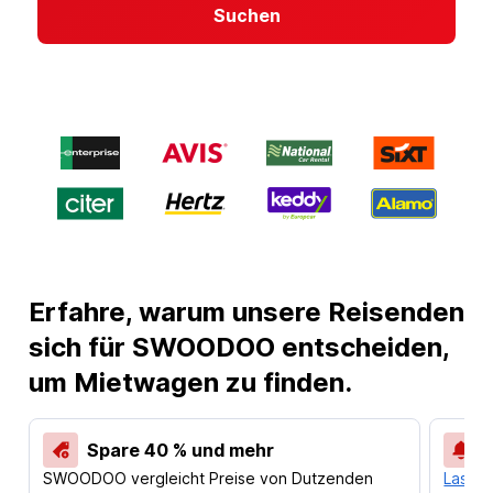
Suchen
Erfahre, warum unsere Reisenden
sich für SWOODOO entscheiden,
um Mietwagen zu finden.
Spare 40 % und mehr
SWOODOO vergleicht Preise von Dutzenden
Lass d