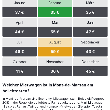
Januar
Februar
März
37 €
35 €
35 €
April
Mai
Juni
44 €
55 €
47 €
Juli
August
September
46 €
59 €
43 €
Oktober
November
Dezember
41 €
36 €
45 €
Welcher Mietwagen ist in Mont-de-Marsan am
beliebtesten?
In Mont-de-Marsan sind Economy-Mietwagen (zum Beispiel: Peugeot
208) in der Regel die beliebteste Fahrzeugkategorie. Mini-Mietwagen
(Beispiel: Renault Twingo) und Kompakt-Mietwagen (Beispiel: Toyota