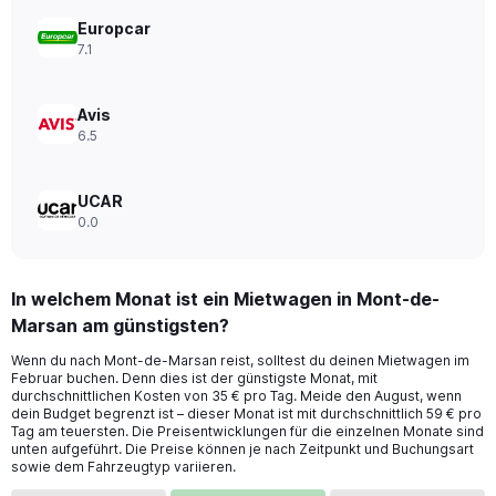
Range:
0
Europcar
to
7.1
44.
Avis
6.5
UCAR
0.0
In welchem Monat ist ein Mietwagen in Mont-de-
Marsan am günstigsten?
Wenn du nach Mont-de-Marsan reist, solltest du deinen Mietwagen im
Februar buchen. Denn dies ist der günstigste Monat, mit
durchschnittlichen Kosten von 35 € pro Tag. Meide den August, wenn
dein Budget begrenzt ist – dieser Monat ist mit durchschnittlich 59 € pro
Tag am teuersten. Die Preisentwicklungen für die einzelnen Monate sind
unten aufgeführt. Die Preise können je nach Zeitpunkt und Buchungsart
sowie dem Fahrzeugtyp variieren.