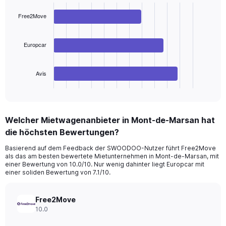
graphic.
chart
displaying
with
Free2Move
values.
3
Range:
bars.
0
Europcar
to
The
360.
chart
has
Avis
1
X
End
of
axis
interactive
displaying
chart
categories.
Welcher Mietwagenanbieter in Mont-de-Marsan hat
Range:
die höchsten Bewertungen?
3
categories.
Basierend auf dem Feedback der SWOODOO-Nutzer führt Free2Move
The
als das am besten bewertete Mietunternehmen in Mont-de-Marsan, mit
chart
einer Bewertung von 10.0/10. Nur wenig dahinter liegt Europcar mit
has
einer soliden Bewertung von 7.1/10.
1
Y
axis
Free2Move
displaying
10.0
values.