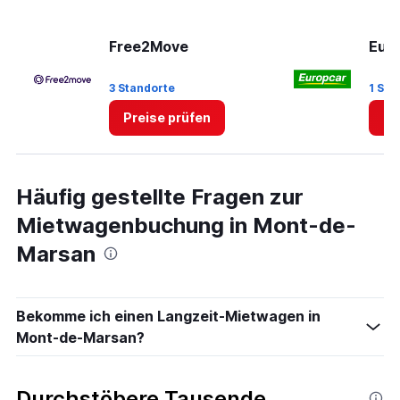
values.
Range:
0
Free2Move
Eur
to
4.
3 Standorte
1 Sta
Preise prüfen
Pr
Häufig gestellte Fragen zur
Mietwagenbuchung in Mont-de-
Marsan
Bekomme ich einen Langzeit-Mietwagen in
Mont-de-Marsan?
Durchstöbere Tausende