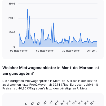
360 €
Chart
Chart
graphic.
with
91
240 €
data
points.
120 €
The
chart
has
1
0
90 Tage vorher
60 Tage vorher
30 Tage vorher
Am se…
X
End
of
axis
interactive
displaying
chart
categories.
Welcher Mietwagenanbieter in Mont-de-Marsan ist
Range:
am günstigsten?
91
categories.
Die niedrigsten Mietwagenpreise in Mont-de-Marsan in den letzten
The
zwei Wochen hatte Free2Move – ab 32,14 €/Tag. Europcar gehört mit
chart
Preisen ab 40,20 €/Tag ebenfalls zu den günstigsten Anbietern.
has
1
Y
12 €
16 €
20 €
24 €
28 €
32 €
36 €
40 €
44 €
4 €
8 €
Bar
Chart
0
axis