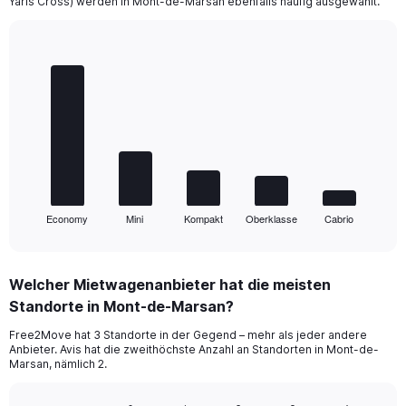
Yaris Cross) werden in Mont-de-Marsan ebenfalls häufig ausgewählt.
Bar
Chart
graphic.
chart
with
5
bars.
The
chart
has
1
Economy
Mini
Kompakt
Oberklasse
Cabrio
X
End
of
axis
interactive
displaying
chart
categories.
Welcher Mietwagenanbieter hat die meisten
Range:
Standorte in Mont-de-Marsan?
5
categories.
Free2Move hat 3 Standorte in der Gegend – mehr als jeder andere
The
Anbieter. Avis hat die zweithöchste Anzahl an Standorten in Mont-de-
chart
Marsan, nämlich 2.
has
1