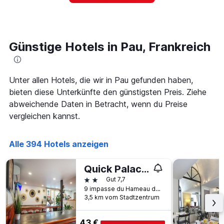
Das
ein
Diagramm
Zimmer
hat
ändert,
1
je
Y-
näher
Günstige Hotels in Pau, Frankreich
Achse,
das
die
Aufenthaltsdatum
den
rückt.
durchschnittlichen
Das
Unter allen Hotels, die wir in Pau gefunden haben,
Zimmerpreis
Diagramm
bieten diese Unterkünfte den günstigsten Preis. Ziehe
an
hat
abweichende Daten in Betracht, wenn du Preise
diesem
1
Wochenende
vergleichen kannst.
X-
anzeigt,
Achse,
der
die
in
Alle 394 Hotels anzeigen
die
den
Anzahl
letzten
der
Quick Palace Pau
3
Tage
2 Sterne
Gut 7,7
Tagen
vor
9 impasse du Hameau du Vert Galant, Pau, Pyrénées-Atlantiques, Frankreich
gefunden
dem
3,5 km vom Stadtzentrum
wurde.
Aufenthalt
anzeigt
Das
43 €