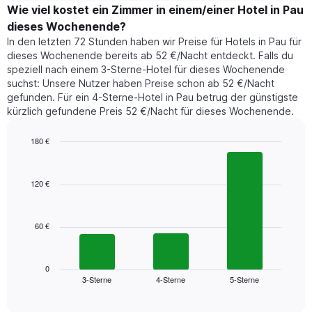
hat
der
Wie viel kostet ein Zimmer in einem/einer Hotel in Pau
1
für
dieses Wochenende?
Y-
heute
Achse,
In den letzten 72 Stunden haben wir Preise für Hotels in Pau für
Nacht
die
dieses Wochenende bereits ab 52 €/Nacht entdeckt. Falls du
in
den
speziell nach einem 3-Sterne-Hotel für dieses Wochenende
den
durchschnittlichen
suchst: Unsere Nutzer haben Preise schon ab 52 €/Nacht
letzten
Zimmerpreis
gefunden. Für ein 4-Sterne-Hotel in Pau betrug der günstigste
3
anzeigt.
kürzlich gefundene Preis 52 €/Nacht für dieses Wochenende.
Tagen
gefunden
wurde,
180 €
aggregiert
Bar
Chart
nach
graphic.
chart
with
Sternebewertung.
120 €
3
Das
bars.
Diagramm
hat
60 €
Das
1
folgende
X-
Diagramm
Achse,
zeigt
0
die
3-Sterne
4-Sterne
5-Sterne
den
End
die
of
durchschnittlichen
Hotelkategorien
interactive
Zimmerpreis
chart