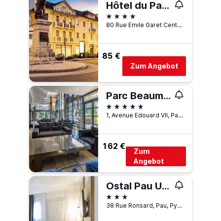
Hôtel du Palois – Pau Centre Bosquet
4 Sterne
80 Rue Emile Garet Centre Bosquet, Pau, Pyrénées-Atlantiques, Frankreich
85 €
Zum Angebot
Parc Beaumont Hotel & Spa Pau - MGallery Collection
5 Sterne
1, Avenue Edouard VII, Pau, Pyrénées-Atlantiques, Frankreich
162 €
Zum
Angebot
Ostal Pau Universite, Sure Hotel Collection by Best Western
3 Sterne
38 Rue Ronsard, Pau, Pyrénées-Atlantiques, Frankreich