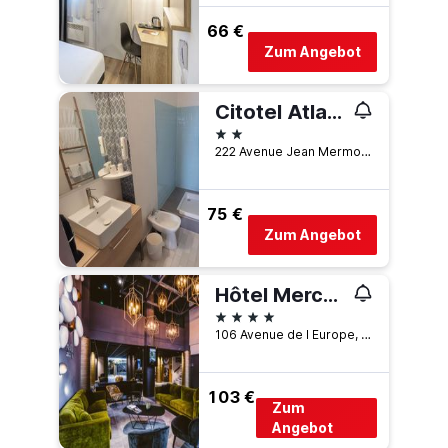
66 €
Zum Angebot
Citotel Atlantic Hotel
2 Sterne
222 Avenue Jean Mermoz, Pau, Pyrénées-Atlantiques, Frankreich
75 €
Zum Angebot
Hôtel Mercure Pau Palais des Sports
4 Sterne
106 Avenue de l Europe, Pau, Pyrénées-Atlantiques, Frankreich
103 €
Zum
Angebot