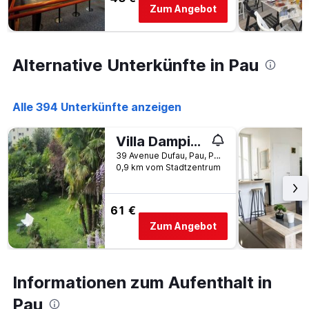
Zum Angebot
Diagramm
hat
1
Y-
Alternative Unterkünfte in Pau
Achse,
die
den
durchschnittlichen
Alle 394 Unterkünfte anzeigen
Zimmerpreis
anzeigt
Villa Dampierre
39 Avenue Dufau, Pau, Pyrénées-Atlantiques, Frankreich
0,9 km vom Stadtzentrum
61 €
Zum Angebot
Informationen zum Aufenthalt in
Pau