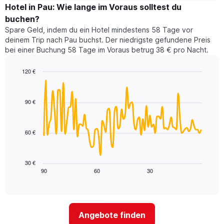
nach
für
Hotel in Pau: Wie lange im Voraus solltest du
Sternen
dieses
buchen?
anzeigt
Wochenende
Das
Spare Geld, indem du ein Hotel mindestens 58 Tage vor
in
Diagramm
deinem Trip nach Pau buchst. Der niedrigste gefundene Preis
den
hat
bei einer Buchung 58 Tage im Voraus betrug 38 € pro Nacht.
letzten
1
3
Y-
120 €
Tagen,
Achse,
aggregiert
Line
Chart
die
graphic.
chart
nach
den
with
Sternebewertung.
90 €
durchschnittlichen
90
Das
Zimmerpreis
data
Diagramm
points.
für
hat
60 €
heute
1
Das
Nacht
X-
folgende
in
Achse,
Diagramm
den
30 €
die
zeigt,
90
60
30
letzten
End
die
of
wie
3
interactive
Hotelkategorien
sich
Tagen
chart
nach
der
anzeigt.
Sternen
Preis
Angebote finden
anzeigt
für