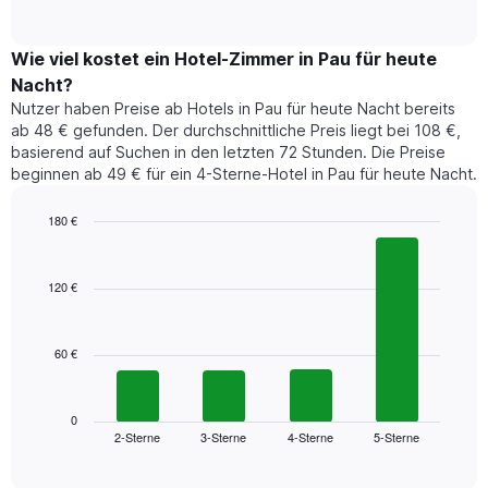
of
Diagramm
Das
interactive
zeigt
chart
Diagramm
den
Wie viel kostet ein Hotel-Zimmer in Pau für heute
hat
durchschnittlichen
1
Nacht?
Preis
Y-
Nutzer haben Preise ab Hotels in Pau für heute Nacht bereits
eines
Achse,
ab 48 € gefunden. Der durchschnittliche Preis liegt bei 108 €,
Zimmers
die
basierend auf Suchen in den letzten 72 Stunden. Die Preise
für
den
beginnen ab 49 € für ein 4-Sterne-Hotel in Pau für heute Nacht.
den
durchschnittlichen
jeweiligen
Zimmerpreis
Wochentag.
180 €
anzeigt.
Das
Bar
Chart
Diagramm
graphic.
chart
with
hat
120 €
4
1
bars.
X-
Achse,
60 €
Das
die
folgende
die
Diagramm
Wochentage
zeigt
0
anzeigt.
2-Sterne
3-Sterne
4-Sterne
5-Sterne
den
End
Das
of
durchschnittlichen
Diagramm
interactive
Zimmerpreis,
chart