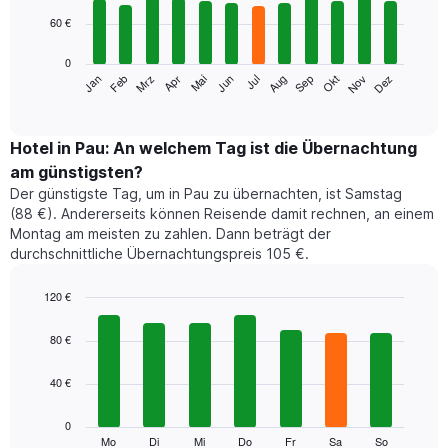
12
60 €
bars.
0
Das
Jan
Feb
Mrz
Apr
Mai
Jun
Jul
Aug
Sep
Okt
Nov
Dez
folgende
End
of
Diagramm
interactive
zeigt
chart
den
Hotel in Pau: An welchem Tag ist die Übernachtung
durchschnittlichen
am günstigsten?
Zimmerpreis
Der günstigste Tag, um in Pau zu übernachten, ist Samstag
im
(88 €). Andererseits können Reisende damit rechnen, an einem
jeweiligen
Montag am meisten zu zahlen. Dann beträgt der
Monat
durchschnittliche Übernachtungspreis 105 €.
an.
Das
Diagramm
120 €
hat
Bar
Chart
1
graphic.
chart
80 €
with
X-
7
Achse,
40 €
bars.
die
die
Das
0
Monate
folgende
Mo
Di
Mi
Do
Fr
Sa
So
End
anzeigt.