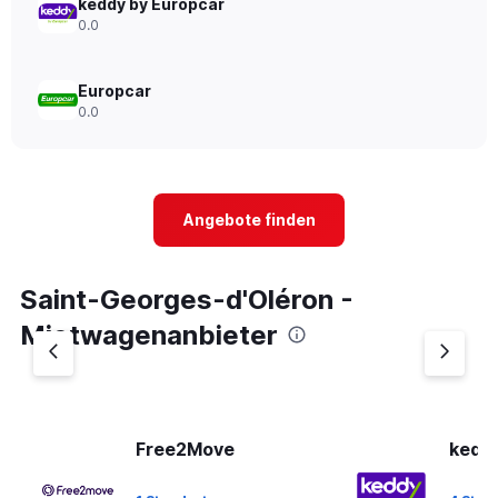
keddy by Europcar
0.0
Europcar
0.0
Angebote finden
Saint-Georges-d'Oléron -
Mietwagenanbieter
Free2Move
keddy