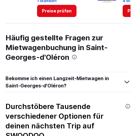
1 Standort
4 Stan
Preise prüfen
Pre
Häufig gestellte Fragen zur
Mietwagenbuchung in Saint-
Georges-d'Oléron
Bekomme ich einen Langzeit-Mietwagen in
Saint-Georges-d'Oléron?
Durchstöbere Tausende
verschiedener Optionen für
deinen nächsten Trip auf
SWOODOO