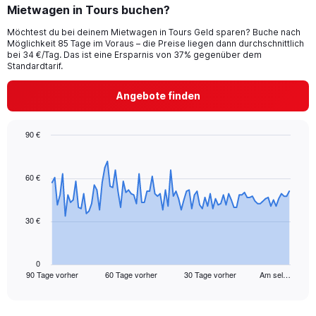
Mietwagen in Tours buchen?
Möchtest du bei deinem Mietwagen in Tours Geld sparen? Buche nach
Möglichkeit 85 Tage im Voraus – die Preise liegen dann durchschnittlich
bei 34 €/Tag. Das ist eine Ersparnis von 37% gegenüber dem
Standardtarif.
Angebote finden
90 €
Chart
Chart
graphic.
with
91
60 €
data
points.
30 €
The
chart
has
1
0
90 Tage vorher
60 Tage vorher
30 Tage vorher
Am sel…
X
End
of
axis
interactive
displaying
chart