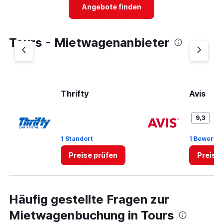
4
Angebote finden
categories.
The
chart
Tours - Mietwagenanbieter
has
1
Y
axis
displaying
values.
Thrifty
Avis
Range:
0
Gr
to
9,3
3.
1 Standort
1 Bewertu
Preise prüfen
Preise
Häufig gestellte Fragen zur
Mietwagenbuchung in Tours