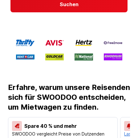
Suchen
Erfahre, warum unsere Reisenden
sich für SWOODOO entscheiden,
um Mietwagen zu finden.
Spare 40 % und mehr
SWOODOO vergleicht Preise von Dutzenden
Lass d