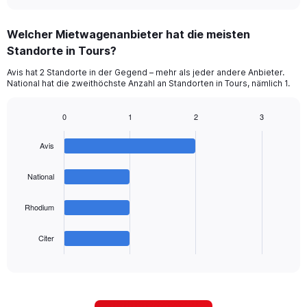
interactive
displaying
chart
categories.
Welcher Mietwagenanbieter hat die meisten
Range:
Standorte in Tours?
5
categories.
Avis hat 2 Standorte in der Gegend – mehr als jeder andere Anbieter.
The
National hat die zweithöchste Anzahl an Standorten in Tours, nämlich 1.
chart
has
1
0
1
2
3
Bar
Y
Chart
graphic.
chart
axis
Avis
with
displaying
4
values.
bars.
National
Range:
0
The
to
Rhodium
chart
36.
has
1
Citer
X
End
of
axis
interactive
displaying
chart
categories.
Range: