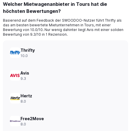
categories.
Welcher Mietwagenanbieter in Tours hat die
Range:
höchsten Bewertungen?
91
categories.
Basierend auf dem Feedback der SWOODOO-Nutzer führt Thrifty als
The
das am besten bewertete Mietunternehmen in Tours, mit einer
chart
Bewertung von 10.0/10. Nur wenig dahinter liegt Avis mit einer soliden
has
Bewertung von 9.3/10 in 1 Rezension.
1
Y
axis
Thrifty
displaying
10.0
values.
Range:
0
Avis
to
9.3
90.
Hertz
8.0
Free2Move
8.0