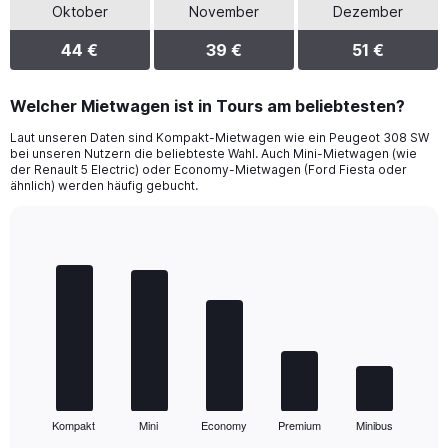
Oktober
November
Dezember
44 €
39 €
51 €
Welcher Mietwagen ist in Tours am beliebtesten?
Laut unseren Daten sind Kompakt-Mietwagen wie ein Peugeot 308 SW
bei unseren Nutzern die beliebteste Wahl. Auch Mini-Mietwagen (wie
der Renault 5 Electric) oder Economy-Mietwagen (Ford Fiesta oder
ähnlich) werden häufig gebucht.
Bar
Chart
graphic.
chart
with
5
bars.
The
chart
has
1
Kompakt
Mini
Economy
Premium
Minibus
X
End
of
axis