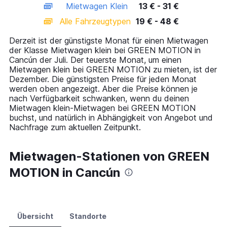
Mietwagen Klein
13 € - 31 €
displaying
categories.
Alle Fahrzeugtypen
19 € - 48 €
Range:
14
Derzeit ist der günstigste Monat für einen Mietwagen
categories.
der Klasse Mietwagen klein bei GREEN MOTION in
The
Cancún der Juli. Der teuerste Monat, um einen
chart
Mietwagen klein bei GREEN MOTION zu mieten, ist der
has
Dezember. Die günstigsten Preise für jeden Monat
1
werden oben angezeigt. Aber die Preise können je
Y
nach Verfügbarkeit schwanken, wenn du deinen
axis
Mietwagen klein-Mietwagen bei GREEN MOTION
displaying
buchst, und natürlich in Abhängigkeit von Angebot und
values.
Nachfrage zum aktuellen Zeitpunkt.
Range:
0
to
Mietwagen-Stationen von GREEN
60.
MOTION in Cancún
Übersicht
Standorte