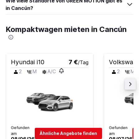
Wie viele Standorte von GREEN MOTION gibt es
in Cancún?
Kompaktwagen mieten in Cancún
Hyundai i10
7 €
Volkswag
/Tag
2
M
A/C
2
M
Gefunden
Gefunden
Ähnliche Angebote finden
am
am