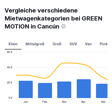
Vergleiche verschiedene
Mietwagenkategorien bei GREEN
MOTION in Cancún
Klein
Mittelgroß
Groß
SUV
Van
Pick-u
60 €
Combination
Chart
graphic.
chart
with
40 €
2
data
series.
20 €
The
chart
has
0 €
1
Jan
Feb.
Mrz
Apr.
Mai
End
of
X
interactive
axis
chart