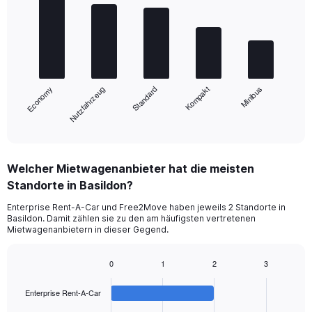
graphic.
chart
with
5
bars.
The
chart
Nutzfahrzeug
Economy
Minibus
Kompakt
Standard
has
1
X
End
of
axis
interactive
displaying
chart
categories.
Welcher Mietwagenanbieter hat die meisten
Range:
Standorte in Basildon?
5
categories.
Enterprise Rent-A-Car und Free2Move haben jeweils 2 Standorte in
The
Basildon. Damit zählen sie zu den am häufigsten vertretenen
chart
Mietwagenanbietern in dieser Gegend.
has
1
0
1
2
3
Y
Bar
Chart
axis
graphic.
chart
displaying
Enterprise Rent-A-Car
with
values.
4