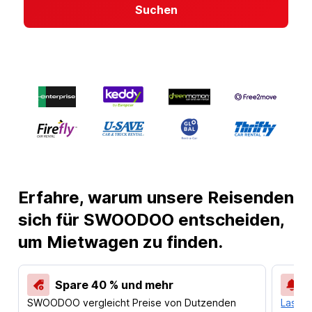
Suchen
Erfahre, warum unsere Reisenden
sich für SWOODOO entscheiden,
um Mietwagen zu finden.
Spare 40 % und mehr
SWOODOO vergleicht Preise von Dutzenden
Lass d