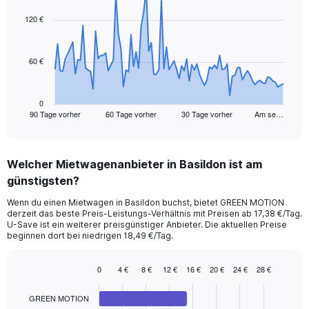
graphic.
with
91
120 €
data
points.
60 €
The
chart
has
1
0
90 Tage vorher
60 Tage vorher
30 Tage vorher
Am se…
X
End
of
axis
interactive
displaying
chart
categories.
Welcher Mietwagenanbieter in Basildon ist am
Range:
günstigsten?
91
categories.
Wenn du einen Mietwagen in Basildon buchst, bietet GREEN MOTION
The
derzeit das beste Preis-Leistungs-Verhältnis mit Preisen ab 17,38 €/Tag.
chart
U-Save ist ein weiterer preisgünstiger Anbieter. Die aktuellen Preise
has
beginnen dort bei niedrigen 18,49 €/Tag.
1
Y
0
4 €
8 €
12 €
16 €
20 €
24 €
28 €
axis
Bar
Chart
displaying
graphic.
chart
values.
GREEN MOTION
with