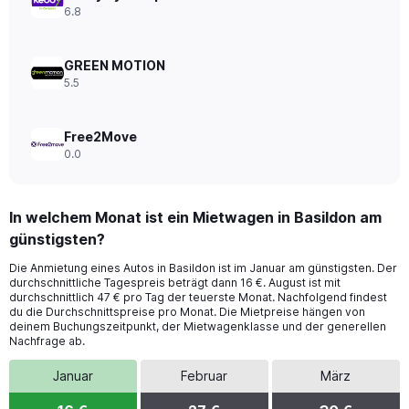
to
6.8
28.
GREEN MOTION
5.5
Free2Move
0.0
In welchem Monat ist ein Mietwagen in Basildon am
günstigsten?
Die Anmietung eines Autos in Basildon ist im Januar am günstigsten. Der
durchschnittliche Tagespreis beträgt dann 16 €. August ist mit
durchschnittlich 47 € pro Tag der teuerste Monat. Nachfolgend findest
du die Durchschnittspreise pro Monat. Die Mietpreise hängen von
deinem Buchungszeitpunkt, der Mietwagenklasse und der generellen
Nachfrage ab.
Januar
Februar
März