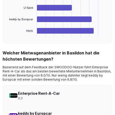
Range:
4
bars.
0
U-Save
to
The
180.
keddy by Europcar
chart
has
1
Hertz
X
End
of
axis
interactive
displaying
chart
categories.
Welcher Mietwagenanbieter in Basildon hat die
Range:
höchsten Bewertungen?
4
categories.
Basierend auf dem Feedback der SWOODOO-Nutzer führt Enterprise
The
Rent-A-Car als das am besten bewertete Mietunternehmen in Basildon,
chart
mit einer Bewertung von 8.0/10. Nur wenig dahinter liegt keddy by
has
Europcar mit einer soliden Bewertung von 6.8/10.
1
Y
axis
Enterprise Rent-A-Car
displaying
8.0
values.
Range:
0
keddy by Europcar