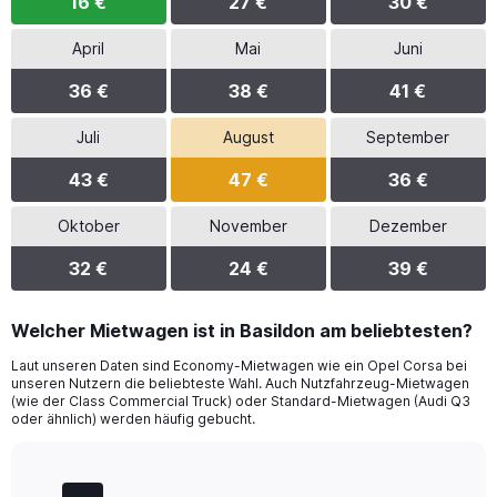
16 €
27 €
30 €
April
Mai
Juni
36 €
38 €
41 €
Juli
August
September
43 €
47 €
36 €
Oktober
November
Dezember
32 €
24 €
39 €
Welcher Mietwagen ist in Basildon am beliebtesten?
Laut unseren Daten sind Economy-Mietwagen wie ein Opel Corsa bei
unseren Nutzern die beliebteste Wahl. Auch Nutzfahrzeug-Mietwagen
(wie der Class Commercial Truck) oder Standard-Mietwagen (Audi Q3
oder ähnlich) werden häufig gebucht.
Bar
Chart