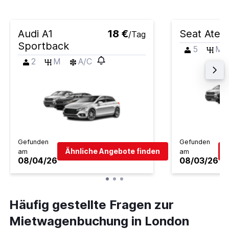
Audi A1
18 €
Seat Atec
/Tag
Sportback
5
M
2
M
A/C
Gefunden
Gefunden
Ähnliche Angebote finden
am
am
08/04/26
08/03/26
Häufig gestellte Fragen zur
Mietwagenbuchung in London