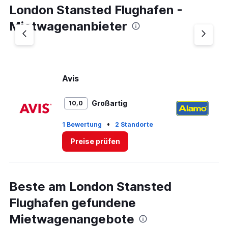
London Stansted Flughafen -
Mietwagenanbieter
Avis
A
Großartig
10,0
•
1 Bewertung
2 Standorte
1 
Preise prüfen
Beste am London Stansted
Flughafen gefundene
Mietwagenangebote