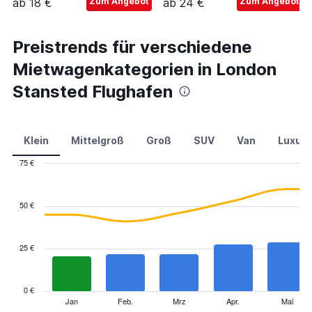
ab 18 €
Zum Angebot
ab 24 €
Zum Angebot
Preistrends für verschiedene
Mietwagenkategorien in London
Stansted Flughafen
Klein
Mittelgroß
Groß
SUV
Van
Luxus
75 €
Combination
Chart
graphic.
chart
with
50 €
2
data
series.
25 €
The
chart
has
0 €
1
Jan
Feb.
Mrz
Apr.
Mai
End
of