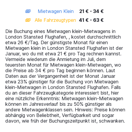
X
interactive
axis
chart
Mietwagen Klein
21 € - 34 €
displaying
categories.
Alle Fahrzeugtypen
41 € - 63 €
Range:
14
Die Buchung eines Mietwagen klein-Mietwagens in
categories.
London Stansted Flughafen, , kostet durchschnittlich
The
etwa 26 €/Tag. Der günstigste Monat für einen
chart
Mietwagen klein in London Stansted Flughafen ist der
has
Januar, wo du mit etwa 21 € pro Tag rechnen kannst.
1
Vermeide wiederum die Anmietung im Juli, dem
Y
teuersten Monat für Mietwagen klein-Mietwagen, wo
axis
die Preise ab 34 € pro Tag beginnen können. Laut
displaying
Daten aus der Vergangenheit ist der Monat Januar
values.
etwa 23% günstiger für die Buchung von Mietwagen
Range:
klein-Mietwagen in London Stansted Flughafen. Falls
0
du an dieser Fahrzeugkategorie interessiert bist, hier
to
eine nützliche Erkenntnis: Mietwagen klein-Mietwagen
75.
können im Jahresverlauf bis zu 50% günstiger als
andere Mietwagenklassen sein. Hinweis: Preise können
abhängig von Beliebtheit, Verfügbarkeit und sogar
davon, wie früh der Buchungszeitpunkt ist, schwanken.