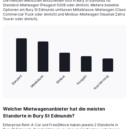
Die meisten Menschen entscheiden sich in Bury St Edmunds für
Standard-Mietwagen (Peugeot 5008 oder ähnlich). Weitere beliebte
Optionen am Bury St Edmunds umfassen Mittelklasse-Mietwagen (Class
Commercial Truck oder ähnlich) und Minibus-Mietwagen (Vauxhall Zafira
Tourer oder ähnlich).
Bar
Chart
graphic.
chart
with
5
bars.
The
chart
Mittelklasse
Standard
Nutzfahrzeug
Kompakt
Minibus
has
1
X
End
of
axis
interactive
displaying
chart
categories.
Welcher Mietwagenanbieter hat die meisten
Range:
Standorte in Bury St Edmunds?
5
categories.
Enterprise Rent-A-Car und Free2Move haben jeweils 2 Standorte in
The