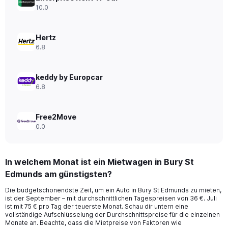
displaying
10.0
values.
Range:
0
Hertz
to
6.8
360.
keddy by Europcar
6.8
Free2Move
0.0
In welchem Monat ist ein Mietwagen in Bury St
Edmunds am günstigsten?
Die budgetschonendste Zeit, um ein Auto in Bury St Edmunds zu mieten,
ist der September – mit durchschnittlichen Tagespreisen von 36 €. Juli
ist mit 75 € pro Tag der teuerste Monat. Schau dir untern eine
vollständige Aufschlüsselung der Durchschnittspreise für die einzelnen
Monate an. Beachte, dass die Mietpreise von Faktoren wie