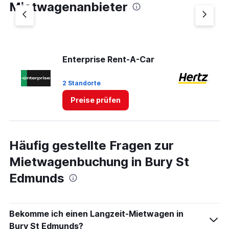
1
Mietwagenanbieter
Y
axis
displaying
values.
Range:
0
Enterprise Rent-A-Car
He
to
3.
2 Standorte
1 
Preise prüfen
Häufig gestellte Fragen zur
Mietwagenbuchung in Bury St
Edmunds
Bekomme ich einen Langzeit-Mietwagen in
Bury St Edmunds?