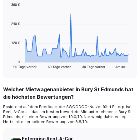
360 €
Chart
Chart
graphic.
with
91
240 €
data
points.
120 €
The
chart
has
1
0
90 Tage vorher
60 Tage vorher
30 Tage vorher
Am se…
X
End
of
axis
interactive
displaying
chart
categories.
Welcher Mietwagenanbieter in Bury St Edmunds hat
Range:
die höchsten Bewertungen?
91
categories.
Basierend auf dem Feedback der SWOODOO-Nutzer führt Enterprise
The
Rent-A-Car als das am besten bewertete Mietunternehmen in Bury St
chart
Edmunds, mit einer Bewertung von 10.0/10. Nur wenig dahinter liegt
has
Hertz mit einer soliden Bewertung von 6.8/10.
1
Y
axis
Enterprise Rent-A-Car