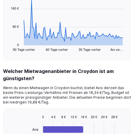
graphic.
with
91
160 €
data
points.
80 €
The
chart
has
1
0
90 Tage vorher
60 Tage vorher
30 Tage vorher
Am se…
X
End
of
axis
interactive
displaying
chart
categories.
Welcher Mietwagenanbieter in Croydon ist am
Range:
günstigsten?
91
categories.
Wenn du einen Mietwagen in Croydon buchst, bietet Avis derzeit das
The
beste Preis-Leistungs-Verhältnis mit Preisen ab 18,34 €/Tag. Budget ist
chart
ein weiterer preisgünstiger Anbieter. Die aktuellen Preise beginnen dort
has
bei niedrigen 19,88 €/Tag.
1
Y
0
4 €
8 €
12 €
16 €
20 €
24 €
28 €
axis
Bar
Chart
displaying
graphic.
chart
values.
Avis
with