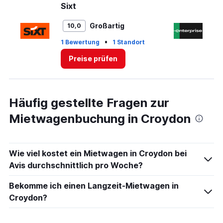
values.
Sixt
En
Range:
0
Großartig
10,0
to
30.
•
1 Bewertung
1 Standort
1 
Preise prüfen
Häufig gestellte Fragen zur
Mietwagenbuchung in Croydon
Wie viel kostet ein Mietwagen in Croydon bei
Avis durchschnittlich pro Woche?
Bekomme ich einen Langzeit-Mietwagen in
Croydon?