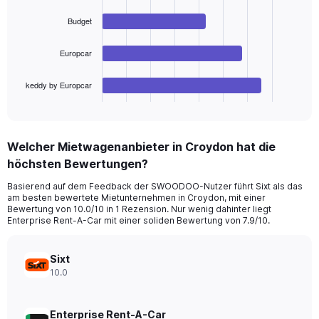
Range:
4
bars.
0
Budget
to
The
240.
Europcar
chart
has
1
keddy by Europcar
X
End
of
axis
interactive
displaying
chart
categories.
Welcher Mietwagenanbieter in Croydon hat die
Range:
höchsten Bewertungen?
4
categories.
Basierend auf dem Feedback der SWOODOO-Nutzer führt Sixt als das
The
am besten bewertete Mietunternehmen in Croydon, mit einer
chart
Bewertung von 10.0/10 in 1 Rezension. Nur wenig dahinter liegt
has
Enterprise Rent-A-Car mit einer soliden Bewertung von 7.9/10.
1
Y
axis
Sixt
displaying
10.0
values.
Range:
0
Enterprise Rent-A-Car