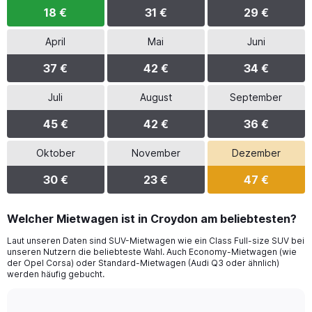
18 €
31 €
29 €
April
Mai
Juni
37 €
42 €
34 €
Juli
August
September
45 €
42 €
36 €
Oktober
November
Dezember
30 €
23 €
47 €
Welcher Mietwagen ist in Croydon am beliebtesten?
Laut unseren Daten sind SUV-Mietwagen wie ein Class Full-size SUV bei
unseren Nutzern die beliebteste Wahl. Auch Economy-Mietwagen (wie
der Opel Corsa) oder Standard-Mietwagen (Audi Q3 oder ähnlich)
werden häufig gebucht.