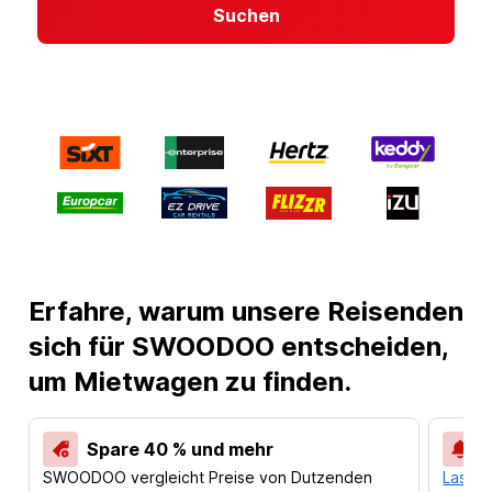
Suchen
Erfahre, warum unsere Reisenden
sich für SWOODOO entscheiden,
um Mietwagen zu finden.
Spare 40 % und mehr
SWOODOO vergleicht Preise von Dutzenden
Lass d