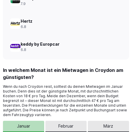
to
7.9
28.
Hertz
6.8
keddy by Europcar
6.8
In welchem Monat ist ein Mietwagen in Croydon am
günstigsten?
Wenn du nach Croydon reist, solltest du deinen Mietwagen im Januar
buchen. Denn dies ist der günstigste Monat, mit durchschnittlichen
Kosten von 18 € pro Tag. Meide den Dezember, wenn dein Budget
begrenzt ist – dieser Monat ist mit durchschnittlich 47 € pro Tag am
teuersten. Die Preisentwicklungen für die einzelnen Monate sind unten
aufgeführt. Die Preise können je nach Zeitpunkt und Buchungsart sowie
dem Fahrzeugtyp variieren.
Januar
Februar
März