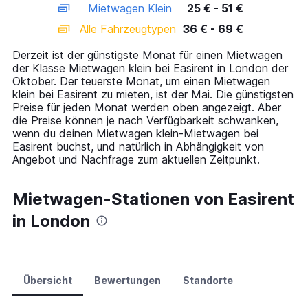
Mietwagen Klein
25 € - 51 €
displaying
categories.
Alle Fahrzeugtypen
36 € - 69 €
Range:
14
Derzeit ist der günstigste Monat für einen Mietwagen
categories.
der Klasse Mietwagen klein bei Easirent in London der
The
Oktober. Der teuerste Monat, um einen Mietwagen
chart
klein bei Easirent zu mieten, ist der Mai. Die günstigsten
has
Preise für jeden Monat werden oben angezeigt. Aber
1
die Preise können je nach Verfügbarkeit schwanken,
Y
wenn du deinen Mietwagen klein-Mietwagen bei
axis
Easirent buchst, und natürlich in Abhängigkeit von
displaying
Angebot und Nachfrage zum aktuellen Zeitpunkt.
values.
Range:
0
Mietwagen-Stationen von Easirent
to
in London
75.
Übersicht
Bewertungen
Standorte