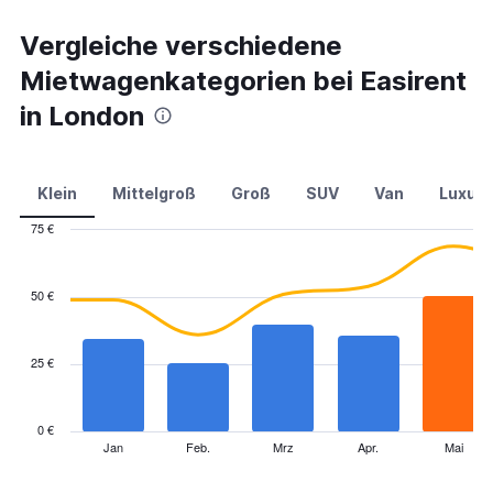
Vergleiche verschiedene
Mietwagenkategorien bei Easirent
in London
Klein
Mittelgroß
Groß
SUV
Van
Luxus
75 €
Combination
Chart
graphic.
chart
with
50 €
2
data
series.
25 €
The
chart
has
0 €
1
Jan
Feb.
Mrz
Apr.
Mai
End
of
X
interactive
axis
chart