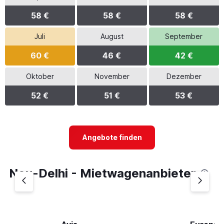
58 €
58 €
58 €
Juli
August
September
60 €
46 €
42 €
Oktober
November
Dezember
52 €
51 €
53 €
Angebote finden
Neu-Delhi - Mietwagenanbieter