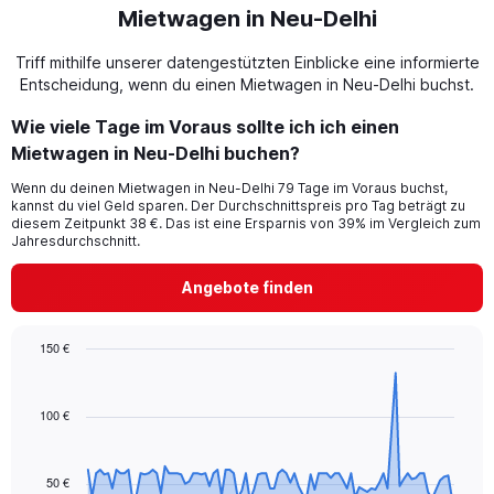
Mietwagen in Neu-Delhi
Triff mithilfe unserer datengestützten Einblicke eine informierte
Entscheidung, wenn du einen Mietwagen in Neu-Delhi buchst.
Wie viele Tage im Voraus sollte ich ich einen
Mietwagen in Neu-Delhi buchen?
Wenn du deinen Mietwagen in Neu-Delhi 79 Tage im Voraus buchst,
kannst du viel Geld sparen. Der Durchschnittspreis pro Tag beträgt zu
diesem Zeitpunkt 38 €. Das ist eine Ersparnis von 39% im Vergleich zum
Jahresdurchschnitt.
Angebote finden
150 €
Chart
Chart
graphic.
with
91
100 €
data
points.
50 €
The