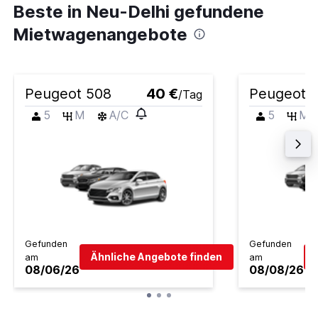
Beste in Neu-Delhi gefundene
Mietwagenangebote
Peugeot 508
40 €
Peugeot 
/Tag
5
M
A/C
5
M
Gefunden
Gefunden
Ähnliche Angebote finden
am
am
08/06/26
08/08/26