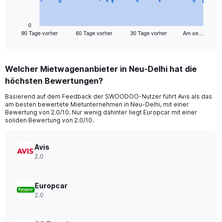
chart
has
1
0
90 Tage vorher
60 Tage vorher
30 Tage vorher
Am se…
X
End
of
axis
interactive
displaying
chart
categories.
Welcher Mietwagenanbieter in Neu-Delhi hat die
Range:
höchsten Bewertungen?
91
categories.
Basierend auf dem Feedback der SWOODOO-Nutzer führt Avis als das
The
am besten bewertete Mietunternehmen in Neu-Delhi, mit einer
chart
Bewertung von 2.0/10. Nur wenig dahinter liegt Europcar mit einer
has
soliden Bewertung von 2.0/10.
1
Y
axis
Avis
displaying
2.0
values.
Range:
0
Europcar
to
2.0
150.