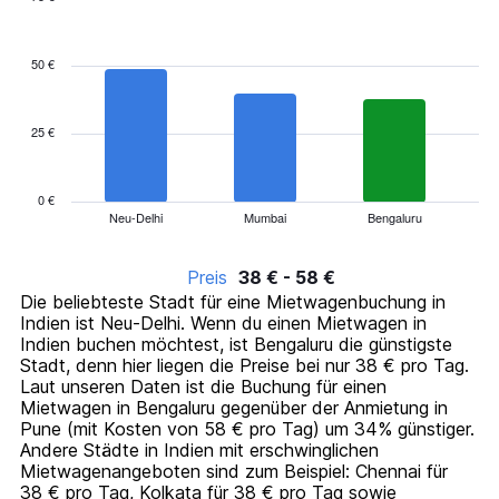
Bar
Chart
graphic.
chart
with
50 €
10
bars.
25 €
The
chart
has
1
0 €
Neu-Delhi
Mumbai
Bengaluru
X
End
of
axis
interactive
displaying
chart
Preis
38 € - 58 €
categories.
Die beliebteste Stadt für eine Mietwagenbuchung in
Range:
Indien ist Neu-Delhi. Wenn du einen Mietwagen in
10
Indien buchen möchtest, ist Bengaluru die günstigste
categories.
Stadt, denn hier liegen die Preise bei nur 38 € pro Tag.
The
Laut unseren Daten ist die Buchung für einen
chart
Mietwagen in Bengaluru gegenüber der Anmietung in
has
Pune (mit Kosten von 58 € pro Tag) um 34% günstiger.
1
Andere Städte in Indien mit erschwinglichen
Y
Mietwagenangeboten sind zum Beispiel: Chennai für
axis
38 € pro Tag, Kolkata für 38 € pro Tag sowie
displaying