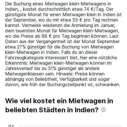
14
Die Buchung eines Mietwagen klein-Mietwagens in
categories.
Indien, , kostet durchschnittlich etwa 74 €/Tag. Der
The
günstigste Monat für einen Mietwagen klein in Indien ist
chart
der September, wo du mit etwa 55 € pro Tag rechnen
has
kannst. Vermeide wiederum die Anmietung im Januar,
1
dem teuersten Monat für Mietwagen klein-Mietwagen,
Y
wo die Preise ab 88 € pro Tag beginnen können. Laut
axis
Daten aus der Vergangenheit ist der Monat September
displaying
etwa 27% günstiger für die Buchung von Mietwagen
values.
klein-Mietwagen in Indien. Falls du an dieser
Range:
Fahrzeugkategorie interessiert bist, hier eine nützliche
0
Erkenntnis: Mietwagen klein-Mietwagen können im
to
Jahresverlauf bis zu 31% günstiger als andere
150.
Mietwagenklassen sein. Hinweis: Preise können
abhängig von Beliebtheit, Verfügbarkeit und sogar
davon, wie früh der Buchungszeitpunkt ist, schwanken.
Wie viel kostet ein Mietwagen in
beliebten Städten in Indien?
75 €