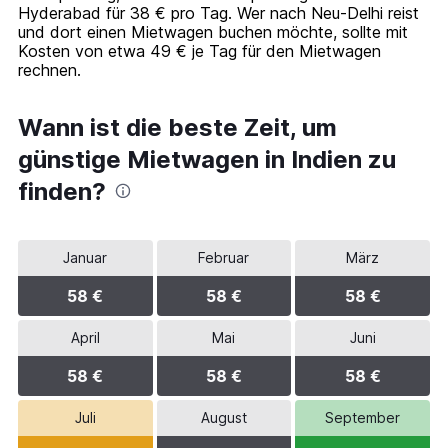
Hyderabad für 38 € pro Tag. Wer nach Neu-Delhi reist
values.
und dort einen Mietwagen buchen möchte, sollte mit
Range:
Kosten von etwa 49 € je Tag für den Mietwagen
0
rechnen.
to
75.
Wann ist die beste Zeit, um
günstige Mietwagen in Indien zu
finden?
Januar
Februar
März
58 €
58 €
58 €
April
Mai
Juni
58 €
58 €
58 €
Juli
August
September