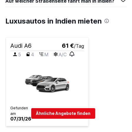
Auf welcher Straßenseite fährt man in Indien?
Luxusautos in Indien mieten
Audi A6
61 €
/Tag
5
4
M
A/C
Gefunden
Ähnliche Angebote finden
am
07/31/26