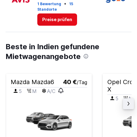
•
1 Bewertung
15
Standorte
18
Preise prüfen
Beste in Indien gefundene
Mietwagenangebote
Mazda Mazda6
40 €
Opel Cros
/Tag
X
5
M
A/C
5
M