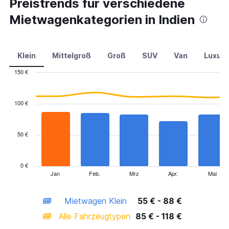
Preistrends für verschiedene
Mietwagenkategorien in Indien
Klein
Mittelgroß
Groß
SUV
Van
Luxus
150 €
Combination
Chart
graphic.
chart
with
100 €
2
data
series.
50 €
The
chart
has
0 €
1
Jan
Feb.
Mrz
Apr.
Mai
End
of
X
interactive
axis
chart
Mietwagen Klein
55 € - 88 €
displaying
categories.
Alle Fahrzeugtypen
85 € - 118 €
Range: