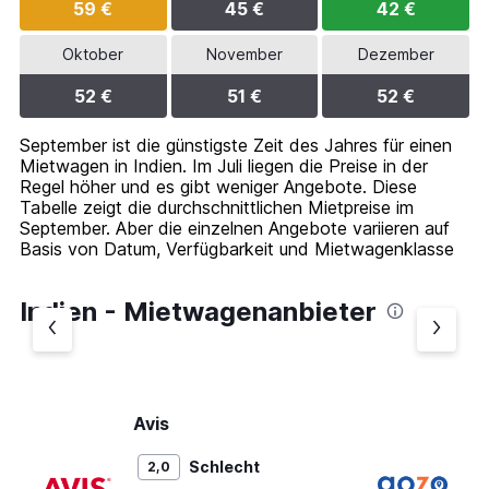
59 €
45 €
42 €
Oktober
November
Dezember
52 €
51 €
52 €
September ist die günstigste Zeit des Jahres für einen
Mietwagen in Indien. Im Juli liegen die Preise in der
Regel höher und es gibt weniger Angebote. Diese
Tabelle zeigt die durchschnittlichen Mietpreise im
September. Aber die einzelnen Angebote variieren auf
Basis von Datum, Verfügbarkeit und Mietwagenklasse
Indien - Mietwagenanbieter
Avis
G
Schlecht
2,0