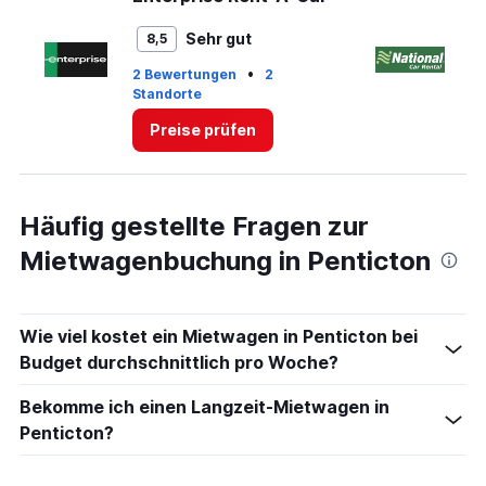
Range:
0
Sehr gut
8,5
to
4.
•
2 Bewertungen
2
Standorte
2 
Preise prüfen
Häufig gestellte Fragen zur
Mietwagenbuchung in Penticton
Wie viel kostet ein Mietwagen in Penticton bei
Budget durchschnittlich pro Woche?
Bekomme ich einen Langzeit-Mietwagen in
Penticton?