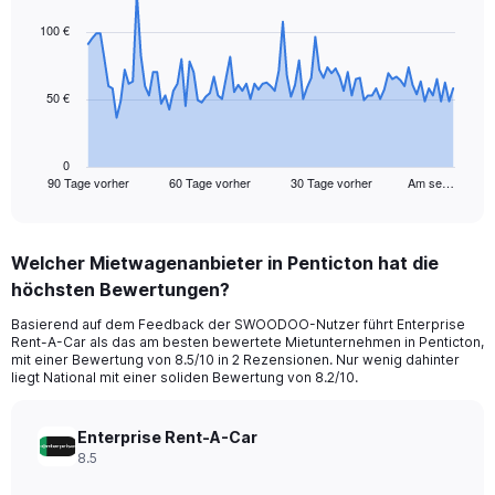
graphic.
with
91
100 €
data
points.
50 €
The
chart
has
1
0
90 Tage vorher
60 Tage vorher
30 Tage vorher
Am se…
X
End
of
axis
interactive
displaying
chart
categories.
Welcher Mietwagenanbieter in Penticton hat die
Range:
höchsten Bewertungen?
91
categories.
Basierend auf dem Feedback der SWOODOO-Nutzer führt Enterprise
The
Rent-A-Car als das am besten bewertete Mietunternehmen in Penticton,
chart
mit einer Bewertung von 8.5/10 in 2 Rezensionen. Nur wenig dahinter
has
liegt National mit einer soliden Bewertung von 8.2/10.
1
Y
axis
Enterprise Rent-A-Car
displaying
8.5
values.