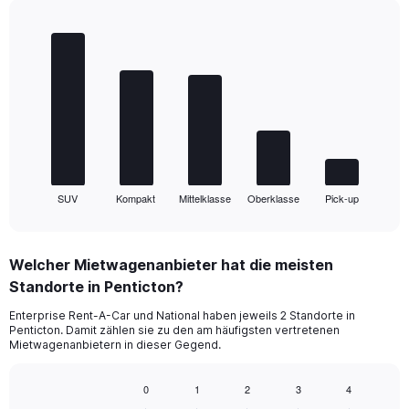
Bar
Chart
graphic.
chart
with
5
bars.
The
chart
has
1
SUV
Kompakt
Mittelklasse
Oberklasse
Pick-up
X
End
of
axis
interactive
displaying
chart
categories.
Welcher Mietwagenanbieter hat die meisten
Range:
Standorte in Penticton?
5
categories.
Enterprise Rent-A-Car und National haben jeweils 2 Standorte in
The
Penticton. Damit zählen sie zu den am häufigsten vertretenen
chart
Mietwagenanbietern in dieser Gegend.
has
1
0
1
2
3
4
Y
Bar
Chart
axis