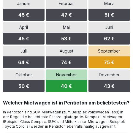
Januar
Februar
März
45 €
47 €
51 €
April
Mai
Juni
45 €
53 €
62 €
Juli
August
September
64 €
74 €
75 €
Oktober
November
Dezember
50 €
40 €
43 €
Welcher Mietwagen ist in Penticton am beliebtesten?
In Penticton sind SUV-Mietwagen (zum Beispiel: Volkswagen Taos) in
der Regel die beliebteste Fahrzeugkategorie. Kompakt-Mietwagen
(Beispiel: Class Compact SUV) und Mittelklasse-Mietwagen (Beispiel:
Toyota Corolla) werden in Penticton ebenfalls häufig ausgewählt.