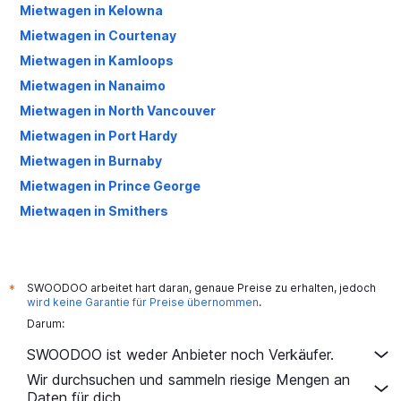
Mietwagen in Kelowna
Mietwagen in Courtenay
Mietwagen in Kamloops
Mietwagen in Nanaimo
Mietwagen in North Vancouver
Mietwagen in Port Hardy
Mietwagen in Burnaby
Mietwagen in Prince George
Mietwagen in Smithers
Mietwagen in Abbotsford
Mietwagen in Duncan
Mietwagen in Cranbrook
SWOODOO arbeitet hart daran, genaue Preise zu erhalten, jedoch
*
wird keine Garantie für Preise übernommen
.
Mietwagen in Comox
Darum:
Mietwagen in Richmond
SWOODOO ist weder Anbieter noch Verkäufer.
Mietwagen in Fort St. John
Wir durchsuchen und sammeln riesige Mengen an
Mietwagen in Terrace
Daten für dich.