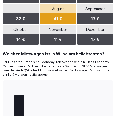
Juli
August
September
32 €
41 €
17 €
Oktober
November
Dezember
14 €
11 €
17 €
Welcher Mietwagen ist in Wilna am beliebtesten?
Laut unseren Daten sind Economy-Mietwagen wie ein Class Economy
Car bei unseren Nutzern die beliebteste Wahl. Auch SUV-Mietwagen
(wie der Audi Q5) oder Minibus-Mietwagen (Volkswagen Multivan oder
ähnlich) werden häufig gebucht.
Bar
Chart
graphic.
chart
with
5
bars.