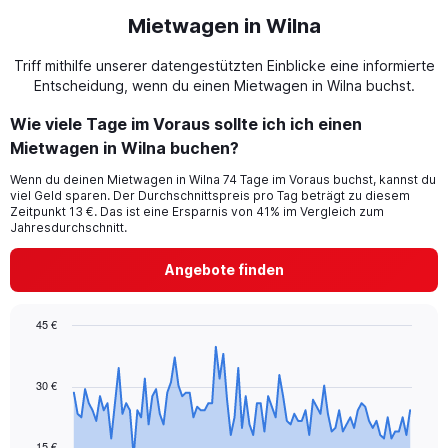
Mietwagen in Wilna
Triff mithilfe unserer datengestützten Einblicke eine informierte
Entscheidung, wenn du einen Mietwagen in Wilna buchst.
Wie viele Tage im Voraus sollte ich ich einen
Mietwagen in Wilna buchen?
Wenn du deinen Mietwagen in Wilna 74 Tage im Voraus buchst, kannst du
viel Geld sparen. Der Durchschnittspreis pro Tag beträgt zu diesem
Zeitpunkt 13 €. Das ist eine Ersparnis von 41% im Vergleich zum
Jahresdurchschnitt.
Angebote finden
45 €
Chart
Chart
graphic.
with
91
30 €
data
points.
15 €