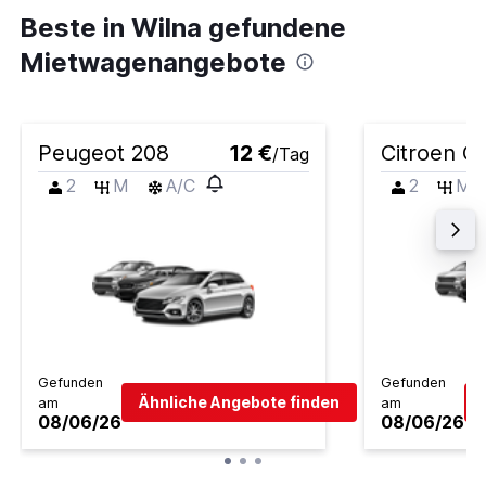
Beste in Wilna gefundene
Mietwagenangebote
Peugeot 208
12 €
Citroen C
/Tag
2
M
A/C
2
M
Gefunden
Gefunden
Ähnliche Angebote finden
am
am
08/06/26
08/06/26