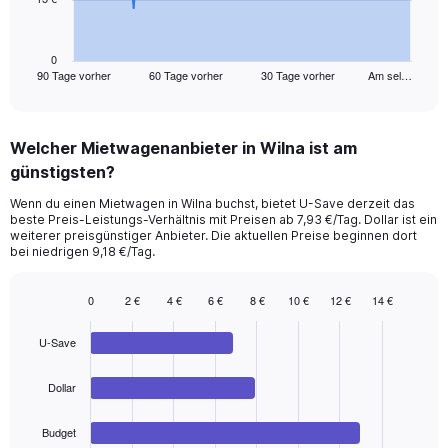
The
chart
has
1
0
90 Tage vorher
60 Tage vorher
30 Tage vorher
Am sel…
X
End
of
axis
interactive
displaying
chart
categories.
Welcher Mietwagenanbieter in Wilna ist am
Range:
günstigsten?
91
categories.
Wenn du einen Mietwagen in Wilna buchst, bietet U-Save derzeit das
The
beste Preis-Leistungs-Verhältnis mit Preisen ab 7,93 €/Tag. Dollar ist ein
chart
weiterer preisgünstiger Anbieter. Die aktuellen Preise beginnen dort
has
bei niedrigen 9,18 €/Tag.
1
Y
0
2 €
4 €
6 €
8 €
10 €
12 €
14 €
axis
Bar
Chart
displaying
graphic.
chart
values.
U-Save
with
Range:
4
bars.
0
Dollar
to
The
45.
Budget
chart