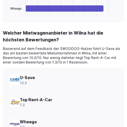
has
1
Wheego
X
End
of
axis
interactive
displaying
chart
categories.
Welcher Mietwagenanbieter in Wilna hat die
Range:
höchsten Bewertungen?
4
categories.
Basierend auf dem Feedback der SWOODOO-Nutzer führt U-Save als
The
das am besten bewertete Mietunternehmen in Wilna, mit einer
chart
Bewertung von 10.0/10. Nur wenig dahinter liegt Top Rent-A-Car mit
has
einer soliden Bewertung von 7.3/10 in 1 Rezension.
1
Y
axis
U-Save
displaying
10.0
values.
Range:
0
Top Rent-A-Car
to
7.3
14.
Wheego