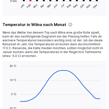
0 mm
1
Mrz
Jun
Sep
Dez
Jan
Apr
Jul
Okt
Feb
Mai
Aug
Nov
X
End
of
axis
interactive
displaying
chart
categories.
Temperatur in Wilna nach Monat
Range:
12
Wenn das Wetter bei deinem Trip nach Wilna eine große Rolle spielt,
categories.
kann dir das nachfolgende Diagramm bei der Planung helfen. Falls dir
The
wärmere Temperaturen besonders wichtig sind, ist der Juli die ideale
chart
Reisezeit im Jahr. Die Temperaturen erreichen dann durchschnittlich
17.0 C. Reisende, die Kälte meiden möchten, sollten möglichst nicht im
has
Januar buchen, wenn die Temperaturen in der Regel ihre Tiefstwerte
1
(etwa -5.0 C) erreichen.
Y
axis
20 °C
displaying
Line
values.
Chart
graphic.
chart
Range:
with
10 °C
0
14
to
data
90.
points.
0 °C
The
chart
-10 °C