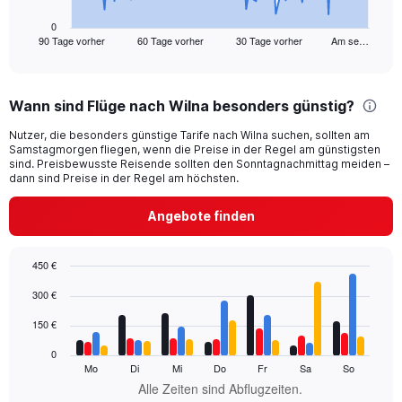
has
1
0
90 Tage vorher
60 Tage vorher
30 Tage vorher
Am se…
X
End
of
axis
interactive
displaying
chart
categories.
Wann sind Flüge nach Wilna besonders günstig?
Range:
91
Nutzer, die besonders günstige Tarife nach Wilna suchen, sollten am
categories.
Samstagmorgen fliegen, wenn die Preise in der Regel am günstigsten
The
sind. Preisbewusste Reisende sollten den Sonntagnachmittag meiden –
chart
dann sind Preise in der Regel am höchsten.
has
1
Angebote finden
Y
axis
displaying
450 €
values.
Bar
Chart
300 €
Range:
graphic.
chart
with
0
150 €
4
to
data
600.
0
series.
Mo
Di
Mi
Do
Fr
Sa
So
Alle Zeiten sind Abflugzeiten.
The