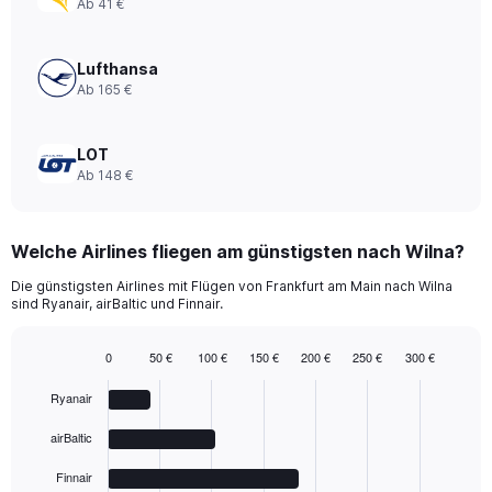
Ab 41 €
0
to
300.
Lufthansa
Ab 165 €
LOT
Ab 148 €
Welche Airlines fliegen am günstigsten nach Wilna?
Die günstigsten Airlines mit Flügen von Frankfurt am Main nach Wilna
sind Ryanair, airBaltic und Finnair.
0
50 €
100 €
150 €
200 €
250 €
300 €
Bar
Chart
graphic.
chart
Ryanair
with
5
airBaltic
bars.
Finnair
The