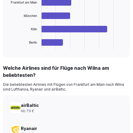
Frankfurt am Main
with
4
bars.
München
The
Köln
chart
has
1
Berlin
X
End
of
axis
interactive
displaying
chart
categories.
Welche Airlines sind für Flüge nach Wilna am
Range:
beliebtesten?
4
categories.
Die beliebtesten Airlines mit Flügen von Frankfurt am Main nach Wilna
The
sind Lufthansa, Ryanair und airBaltic.
chart
has
1
airBaltic
Y
Ab 79 €
axis
displaying
values.
Ryanair
Range: