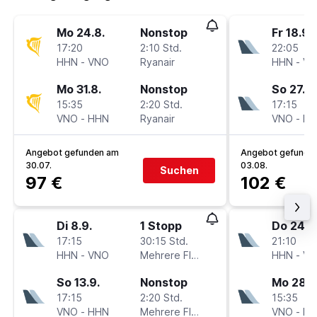
Mo 24.8.
Nonstop
Fr 18.9.
17:20
2:10 Std.
22:05
HHN
-
VNO
Ryanair
HHN
-
VN
Mo 31.8.
Nonstop
So 27.9.
15:35
2:20 Std.
17:15
VNO
-
HHN
Ryanair
VNO
-
HH
Angebot gefunden am
Angebot gefunde
30.07.
03.08.
Suchen
97 €
102 €
Di 8.9.
1 Stopp
Do 24.9
17:15
30:15 Std.
21:10
HHN
-
VNO
Mehrere Fluglinien
HHN
-
VN
So 13.9.
Nonstop
Mo 28.9
17:15
2:20 Std.
15:35
VNO
-
HHN
Mehrere Fluglinien
VNO
-
HH