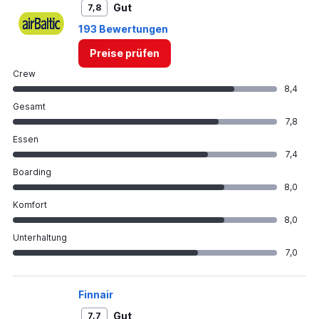
Gut
7,8
450.
193 Bewertungen
Preise prüfen
Crew
8,4
Gesamt
7,8
Essen
7,4
Boarding
8,0
Komfort
8,0
Unterhaltung
7,0
Finnair
Gut
7,7