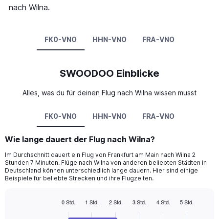
nach Wilna.
FK0-VNO
HHN-VNO
FRA-VNO
SWOODOO Einblicke
Alles, was du für deinen Flug nach Wilna wissen musst
FK0-VNO
HHN-VNO
FRA-VNO
Wie lange dauert der Flug nach Wilna?
Im Durchschnitt dauert ein Flug von Frankfurt am Main nach Wilna 2
Stunden 7 Minuten. Flüge nach Wilna von anderen beliebten Städten in
Deutschland können unterschiedlich lange dauern. Hier sind einige
Beispiele für beliebte Strecken und ihre Flugzeiten.
0 Std.
1 Std.
2 Std.
3 Std.
4 Std.
5 Std.
Bar
Chart
graphic.
chart