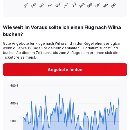
has
Jan
Feb
Mrz
Apr
Mai
Jun
Jul
Aug
Sep
Okt
Nov
Dez
1
End
of
X
interactive
axis
chart
displaying
Wie weit im Voraus sollte ich einen Flug nach Wilna
categories.
Range:
buchen?
14
Gute Angebote für Flüge nach Wilna sind in der Regel eher verfügbar,
categories.
wenn du etwa 12 Tage vor deinem geplanten Flugdatum suchst und
The
buchst. Ab diesem Zeitpunkt bis zum Abflugdatum erhöhen sich die
chart
Ticketpreise meist.
has
1
Angebote finden
Y
axis
displaying
600 €
values.
Chart
Chart
Range:
graphic.
with
-10
91
400 €
to
data
20.
points.
200 €
The
chart