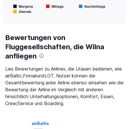
chart
Morgens
Mittags
Nachmittags
has
Abends
1
End
of
X
interactive
axis
chart
displaying
Alle
Bewertungen von
Zeiten
Fluggesellschaften, die Wilna
sind
Abflugzeiten..
anfliegen
Range:
7
categories.
Lies Bewertungen zu Airlines, die Litauen bedienen, wie
The
airBaltic,FinnairundLOT. Nutzer können die
chart
Gesamtbewertung jeder Airline ebenso einsehen wie die
has
Bewertung der Airline im Vergleich mit anderen
1
Y
hinsichtlich Unterhaltungsoptionen, Komfort, Essen,
axis
Crew/Service und Boarding.
displaying
values.
Range:
0
airBaltic
to