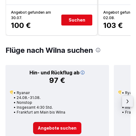
Angebot gefunden am
Angebot gefunde
30.07.
02.08.
Suchen
100 €
103 €
Flüge nach Wilna suchen
Hin- und Rückflug ab
97 €
Ryanair
Ryana
24.08.-31.08.
23.09
Nonstop
Nons
Insgesamt 4:30 Std.
Insges
Frankfurt am Main bis Wilna
Frankf
Angebote suchen