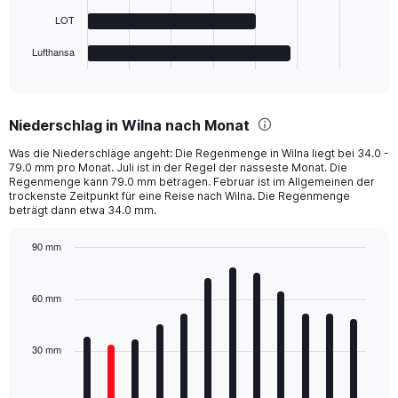
chart
LOT
has
1
Lufthansa
X
End
of
axis
interactive
displaying
chart
categories.
Niederschlag in Wilna nach Monat
Range:
5
Was die Niederschläge angeht: Die Regenmenge in Wilna liegt bei 34.0 -
categories.
79.0 mm pro Monat. Juli ist in der Regel der nasseste Monat. Die
The
Regenmenge kann 79.0 mm betragen. Februar ist im Allgemeinen der
chart
trockenste Zeitpunkt für eine Reise nach Wilna. Die Regenmenge
beträgt dann etwa 34.0 mm.
has
1
Y
90 mm
axis
Bar
Chart
displaying
graphic.
chart
with
values.
60 mm
12
Range:
bars.
0
to
30 mm
The
300.
chart
has