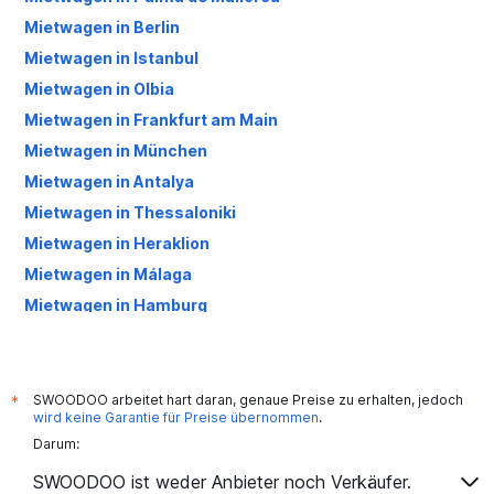
Mietwagen in Berlin
Mietwagen in Istanbul
Mietwagen in Olbia
Mietwagen in Frankfurt am Main
Mietwagen in München
Mietwagen in Antalya
Mietwagen in Thessaloniki
Mietwagen in Heraklion
Mietwagen in Málaga
Mietwagen in Hamburg
Mietwagen in Izmir
Mietwagen in Köln
Mietwagen in Catania
SWOODOO arbeitet hart daran, genaue Preise zu erhalten, jedoch
*
wird keine Garantie für Preise übernommen
.
Mietwagen in Stuttgart
Darum:
Mietwagen in Alicante
SWOODOO ist weder Anbieter noch Verkäufer.
Mietwagen in Düsseldorf