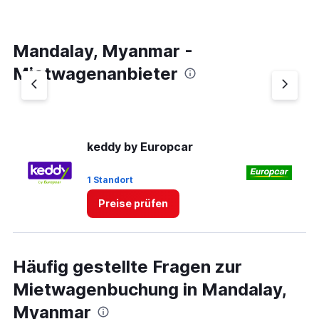
Mandalay, Myanmar -
Mietwagenanbieter
keddy by Europcar
E
1 Standort
1 
Preise prüfen
Häufig gestellte Fragen zur
Mietwagenbuchung in Mandalay,
Myanmar