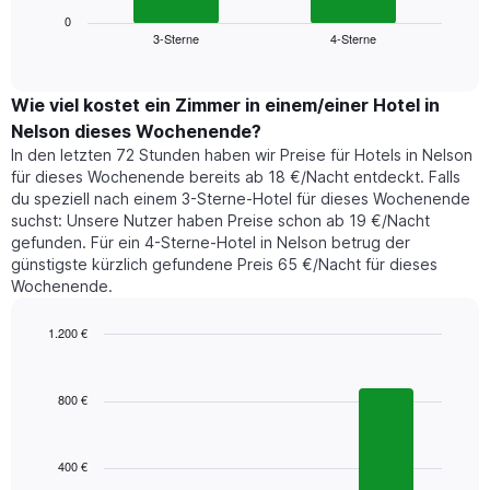
anzeigt.
zeigt
0
Das
3-Sterne
4-Sterne
den
End
Diagramm
of
durchschnittlichen
hat
interactive
Zimmerpreis,
chart
1
der
Wie viel kostet ein Zimmer in einem/einer Hotel in
Y-
für
Achse,
Nelson dieses Wochenende?
heute
die
In den letzten 72 Stunden haben wir Preise für Hotels in Nelson
Nacht
den
für dieses Wochenende bereits ab 18 €/Nacht entdeckt. Falls
in
durchschnittlichen
du speziell nach einem 3-Sterne-Hotel für dieses Wochenende
den
Zimmerpreis
suchst: Unsere Nutzer haben Preise schon ab 19 €/Nacht
letzten
anzeigt.
gefunden. Für ein 4-Sterne-Hotel in Nelson betrug der
3
günstigste kürzlich gefundene Preis 65 €/Nacht für dieses
Tagen
Wochenende.
gefunden
wurde,
aggregiert
1.200 €
nach
Bar
Chart
Sternebewertung.
graphic.
chart
with
Das
800 €
3
Diagramm
bars.
hat
1
400 €
Das
X-