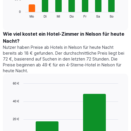
die
die
Das
0
Monate
folgende
Mo
Di
Mi
Do
Fr
Sa
So
End
anzeigt.
of
Diagramm
Das
interactive
zeigt
chart
Diagramm
den
Wie viel kostet ein Hotel-Zimmer in Nelson für heute
hat
durchschnittlichen
1
Nacht?
Preis
Y-
Nutzer haben Preise ab Hotels in Nelson für heute Nacht
eines
Achse,
bereits ab 18 € gefunden. Der durchschnittliche Preis liegt bei
Zimmers
die
72 €, basierend auf Suchen in den letzten 72 Stunden. Die
für
den
Preise beginnen ab 49 € für ein 4-Sterne-Hotel in Nelson für
den
durchschnittlichen
heute Nacht.
jeweiligen
Zimmerpreis
Wochentag.
anzeigt.
Das
60 €
Diagramm
Bar
Chart
hat
graphic.
chart
1
with
40 €
2
X-
bars.
Achse,
die
20 €
Das
die
folgende
Wochentage
Diagramm