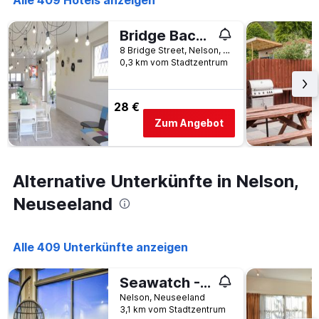
Alle 409 Hotels anzeigen
Tage
Tagen
vor
gefunden
dem
Bridge Backpackers
wurde.
Aufenthalt
8 Bridge Street, Nelson, Neuseeland
anzeigt
0,3 km vom Stadtzentrum
Das
Diagramm
hat
28 €
1
Y-
Zum Angebot
Achse,
die
den
durchschnittlichen
Alternative Unterkünfte in Nelson,
Zimmerpreis
Neuseeland
anzeigt
Alle 409 Unterkünfte anzeigen
Seawatch - Spa Pool & Panoramic Ocean Views
Nelson, Neuseeland
3,1 km vom Stadtzentrum