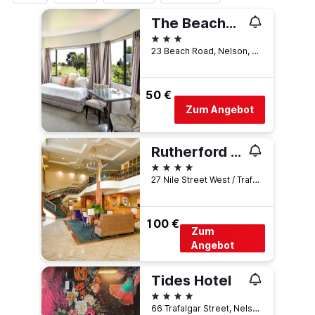
The Beachcomber Hotel
3 Sterne
23 Beach Road, Nelson, Neuseeland
50 €
Zum Angebot
Rutherford Hotel Nelson
4 Sterne
27 Nile Street West / Trafalgar Square PO Box 248 Nelson, New Zealand, Nelson, Neuseeland
100 €
Zum
Angebot
Tides Hotel
4 Sterne
66 Trafalgar Street, Nelson, Neuseeland