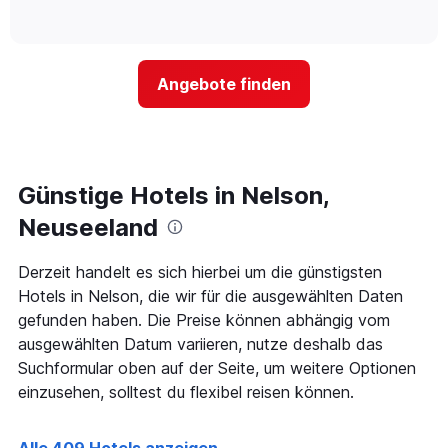
die
of
wie
Tagen
interactive
Hotelkategorien
sich
anzeigt.
chart
nach
der
Sternen
Preis
Angebote finden
anzeigt
für
Das
ein
Diagramm
Zimmer
hat
ändert,
1
je
Y-
näher
Günstige Hotels in Nelson,
Achse,
das
die
Aufenthaltsdatum
Neuseeland
den
rückt.
durchschnittlichen
Das
Derzeit handelt es sich hierbei um die günstigsten
Zimmerpreis
Diagramm
an
Hotels in Nelson, die wir für die ausgewählten Daten
hat
diesem
1
gefunden haben. Die Preise können abhängig vom
Wochenende
X-
ausgewählten Datum variieren, nutze deshalb das
anzeigt,
Achse,
Suchformular oben auf der Seite, um weitere Optionen
der
die
in
einzusehen, solltest du flexibel reisen können.
die
den
Anzahl
letzten
der
3