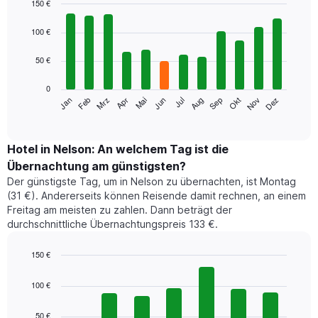
150 €
Bar
Chart
graphic.
chart
100 €
with
12
50 €
bars.
0
Das
Jan
Feb
Mrz
Apr
Mai
Jun
Jul
Aug
Sep
Okt
Nov
Dez
folgende
End
of
Diagramm
interactive
zeigt
chart
den
Hotel in Nelson: An welchem Tag ist die
durchschnittlichen
Übernachtung am günstigsten?
Zimmerpreis
Der günstigste Tag, um in Nelson zu übernachten, ist Montag
im
(31 €). Andererseits können Reisende damit rechnen, an einem
jeweiligen
Freitag am meisten zu zahlen. Dann beträgt der
Monat
durchschnittliche Übernachtungspreis 133 €.
an.
Das
Diagramm
150 €
hat
Bar
Chart
1
graphic.
chart
100 €
with
X-
7
Achse,
50 €
bars.