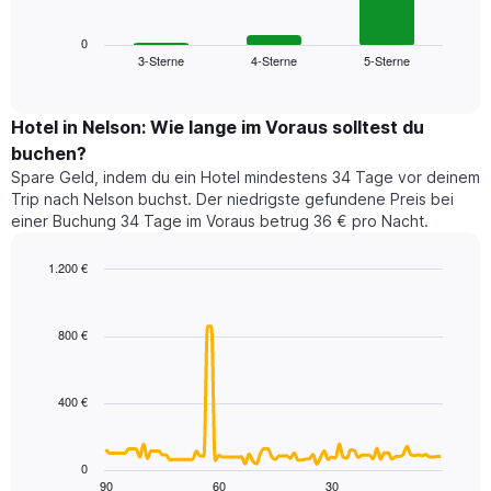
folgende
Achse,
Diagramm
die
zeigt
0
die
3-Sterne
4-Sterne
5-Sterne
den
End
Hotelkategorien
of
durchschnittlichen
nach
interactive
Zimmerpreis
chart
Sternen
für
Hotel in Nelson: Wie lange im Voraus solltest du
anzeigt
dieses
buchen?
Das
Wochenende
Diagramm
Spare Geld, indem du ein Hotel mindestens 34 Tage vor deinem
in
hat
Trip nach Nelson buchst. Der niedrigste gefundene Preis bei
den
1
einer Buchung 34 Tage im Voraus betrug 36 € pro Nacht.
letzten
Y-
3
Achse,
1.200 €
Tagen,
die
aggregiert
Line
Chart
den
graphic.
chart
nach
durchschnittlichen
with
Sternebewertung.
800 €
Zimmerpreis
90
Das
für
data
Diagramm
points.
heute
hat
400 €
Nacht
1
Das
in
X-
folgende
den
Achse,
Diagramm
letzten
0
die
zeigt,
3
90
60
30
End