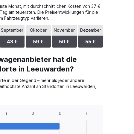
ste Monat, mit durchschnittlichen Kosten von 37 €
 Tag am teuersten. Die Preisentwicklungen für die
m Fahrzeugtyp variieren.
September
Oktober
November
Dezember
43 €
59 €
50 €
55 €
wagenanbieter hat die
dorte in Leeuwarden?
te in der Gegend – mehr als jeder andere
weithöchste Anzahl an Standorten in Leeuwarden,
1
2
3
4