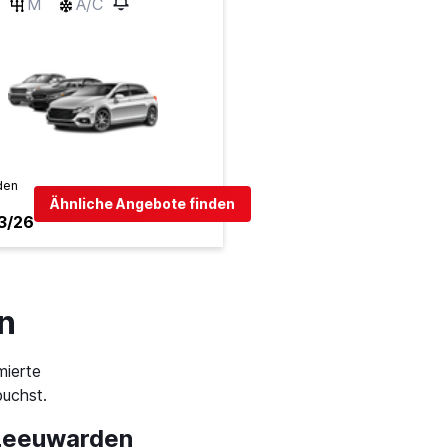
M
A/C
den
Ähnliche Angebote finden
3/26
n
mierte
uchst.
 Leeuwarden