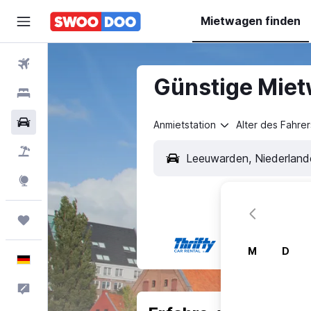
Mietwagen finden
Flüge
Günstige Mie
Hotels
Mietwagen
Anmietstation
Alter des Fahrer
Pauschalreisen
Explore
Trips
M
D
Deutsch
Feedback