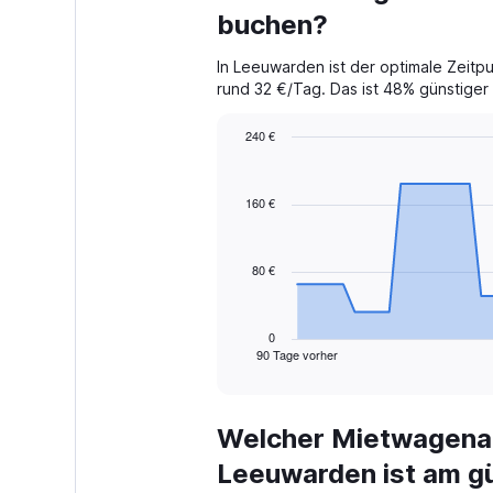
buchen?
In Leeuwarden ist der optimale Zeitp
rund 32 €/Tag. Das ist 48% günstiger i
240 €
Chart
Chart
graphic.
with
91
160 €
data
points.
80 €
The
chart
has
1
0
90 Tage vorher
X
End
of
axis
interactive
displaying
chart
categories.
Welcher Mietwagenan
Range:
91
Leeuwarden ist am g
categories.