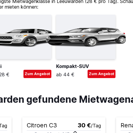
stigste Mietwagenklasse in Leeuwarden (28 € pro Tag). Schau
er mieten können:
i
Kompakt-SUV
28 €
Zum Angebot
ab 44 €
Zum Angebot
warden gefundene Mietwagen
Citroen C3
30 €
Rena
Tag
/Tag