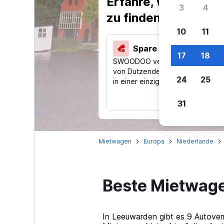
Erfahre, warum uns
3
4
zu finden.
10
11
Spare 40 % und mehr
17
18
SWOODOO vergleicht Preise
von Dutzenden Reise-Websites
24
25
in einer einzigen Suche.
31
Mietwagen
Europa
Niederlande
Beste Mietwag
In Leeuwarden gibt es 9 Autover