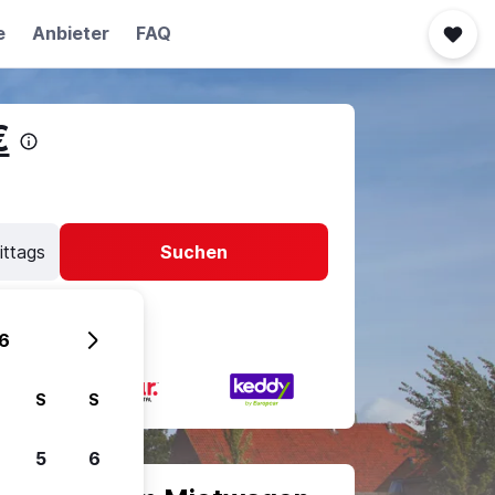
e
Anbieter
FAQ
€
ittags
Suchen
6
S
S
5
6