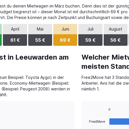
est du deinen Mietwagen im März buchen. Denn dies ist der günstig
dget begrenzt ist – dieser Monat ist mit durchschnittlich 69 € pro
rt. Die Preise können je nach Zeitpunkt und Buchungsart sowie de
April
Mai
Juni
Juli
August
61 €
55 €
69 €
59 €
56 €
st in Leeuwarden am
Welcher Miet
meisten Stan
um Beispiel: Toyota Aygo) in der
Free2Move hat 3 Standor
orie. Economy-Mietwagen (Beispiel:
Anbieter. Avis hat die z
(Beispiel: Peugeot 2008) werden in
nämlich 1.
hlt.
0
Bar
Chart
graphic.
chart
Free2Move
with
4