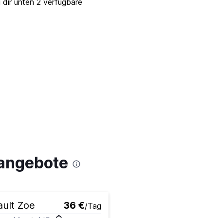
 dir unten 2 verfügbare
angebote
ult Zoe
36 €
/Tag