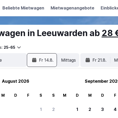
Beliebte Mietwagen
Mietwagenangebote
Einblick
twagen in Leeuwarden ab
28 
s:
25-65
Fr 14.8.
Mittags
Fr 21.8.
M
August 2026
September 202
M
D
F
S
S
M
D
M
D
F
1
2
1
2
3
4