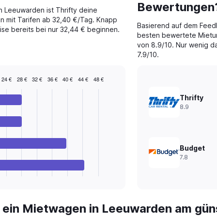
Bewertungen
n Leeuwarden ist Thrifty deine
n mit Tarifen ab 32,40 €/Tag. Knapp
Basierend auf dem Feed
ise bereits bei nur 32,44 € beginnen.
besten bewertete Mietu
von 8.9/10. Nur wenig da
7.9/10.
24 €
28 €
32 €
36 €
40 €
44 €
48 €
Thrifty
8.9
Budget
7.8
t ein Mietwagen in Leeuwarden am gün