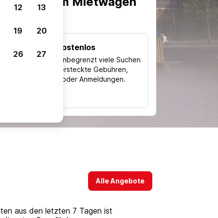
scheiden, um Mietwagen
12
13
19
20
Kostenlos
26
27
Trips
Nutze unbegrenzt viele Suchen
ohne versteckte Gebühren,
ch
Kosten oder Anmeldungen.
typ
Alle Angebote
en aus den letzten 7 Tagen ist