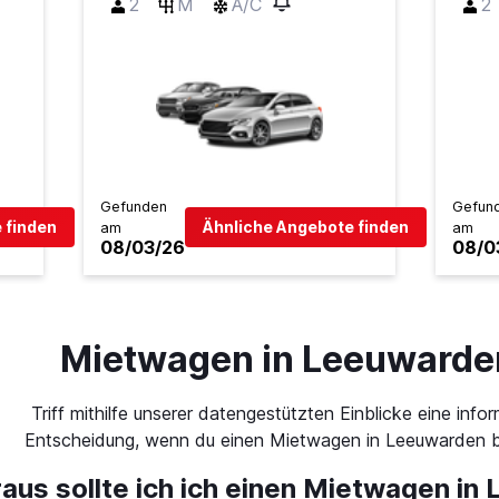
2
M
A/C
2
Gefunden
Gefun
 finden
Ähnliche Angebote finden
am
am
08/03/26
08/0
Mietwagen in Leeuwarde
Triff mithilfe unserer datengestützten Einblicke eine infor
Entscheidung, wenn du einen Mietwagen in Leeuwarden b
raus sollte ich ich einen Mietwagen in