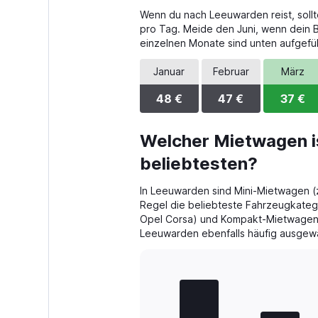
4
Wenn du nach Leeuwarden reist, sollt
categories.
The
pro Tag. Meide den Juni, wenn dein Bu
chart
einzelnen Monate sind unten aufgefüh
has
1
Januar
Februar
März
Y
axis
48 €
47 €
37 €
displaying
values.
Range:
Welcher Mietwagen i
0
beliebtesten?
to
48.
In Leeuwarden sind Mini-Mietwagen (z
Regel die beliebteste Fahrzeugkateg
Opel Corsa) und Kompakt-Mietwagen 
Leeuwarden ebenfalls häufig ausgewä
Bar
Chart
graphic.
chart
with
4