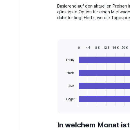
The
Basierend auf den aktuellen Preisen i
chart
günstigste Option für einen Mietwage
has
dahinter liegt Hertz, wo die Tagespre
1
Y
axis
displaying
values.
Range:
0
4 €
8 €
12 €
16 €
20 €
Bar
0
Chart
graphic.
chart
to
Thrifty
with
240.
4
bars.
Hertz
The
Avis
chart
has
1
Budget
X
End
of
axis
interactive
displaying
chart
categories.
In welchem Monat is
Range: