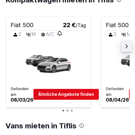
Fiat 500
22 €
Fiat 500
/Tag
2
M
A/C
2
M
Gefunden
Gefunden
Ähnliche Angebote finden
am
am
08/03/26
08/04/26
Vans mieten in Tiflis