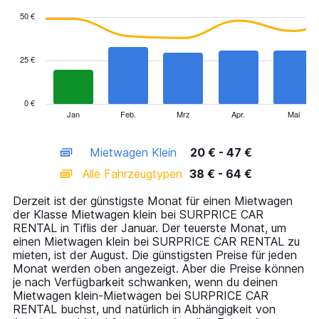
with
50 €
2
data
series.
25 €
The
chart
has
0 €
1
Jan
Feb.
Mrz
Apr.
Mai
End
of
X
interactive
axis
chart
Mietwagen Klein
20 € - 47 €
displaying
categories.
Alle Fahrzeugtypen
38 € - 64 €
Range:
14
Derzeit ist der günstigste Monat für einen Mietwagen
categories.
der Klasse Mietwagen klein bei SURPRICE CAR
The
RENTAL in Tiflis der Januar. Der teuerste Monat, um
chart
einen Mietwagen klein bei SURPRICE CAR RENTAL zu
has
mieten, ist der August. Die günstigsten Preise für jeden
1
Monat werden oben angezeigt. Aber die Preise können
Y
je nach Verfügbarkeit schwanken, wenn du deinen
axis
Mietwagen klein-Mietwagen bei SURPRICE CAR
displaying
RENTAL buchst, und natürlich in Abhängigkeit von
values.