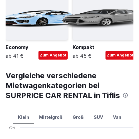
Economy
Kompakt
ab 41 €
Zum Angebot
ab 45 €
Zum Angebot
Vergleiche verschiedene
Mietwagenkategorien bei
SURPRICE CAR RENTAL in Tiflis
Klein
Mittelgroß
Groß
SUV
Van
75 €
Combination
Chart
graphic.
chart