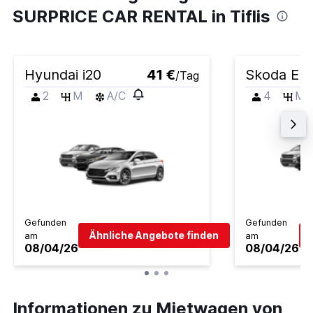
SURPRICE CAR RENTAL in Tiflis
Hyundai i20
41 €
Skoda Elr
/Tag
2
M
A/C
4
M
Gefunden
Gefunden
Ähnliche Angebote finden
am
am
08/04/26
08/04/26
Informationen zu Mietwagen von