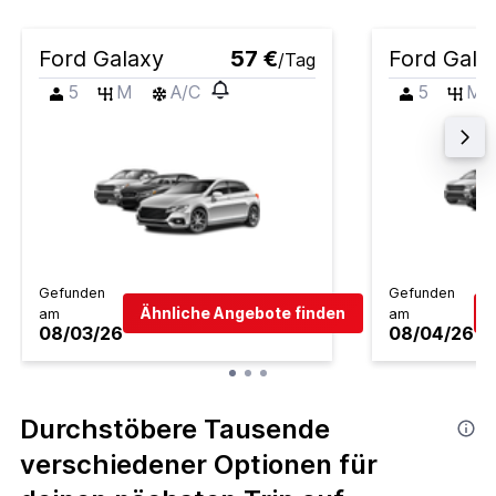
Ford Galaxy
57 €
Ford Gala
/Tag
5
M
A/C
5
M
Gefunden
Gefunden
Ähnliche Angebote finden
am
am
08/03/26
08/04/26
Durchstöbere Tausende
verschiedener Optionen für