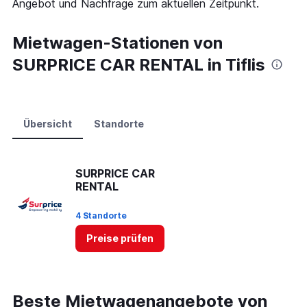
Angebot und Nachfrage zum aktuellen Zeitpunkt.
Range:
0
to
Mietwagen-Stationen von
75.
SURPRICE CAR RENTAL in Tiflis
Übersicht
Standorte
SURPRICE CAR
RENTAL
4 Standorte
Preise prüfen
Beste Mietwagenangebote von