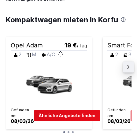
Kompaktwagen mieten in Korfu
Opel Adam
19 €
Smart Fo
/Tag
2
M
A/C
2
3
Gefunden
Gefunden
Ähnliche Angebote finden
am
am
08/03/26
08/03/26