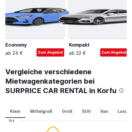
Economy
Kompakt
ab 24 €
Zum Angebot
ab 22 €
Zum Angebot
Vergleiche verschiedene
Mietwagenkategorien bei
SURPRICE CAR RENTAL in Korfu
Klein
Mittelgroß
Groß
SUV
Van
Luxus
75 €
Combination
Chart
graphic.
chart