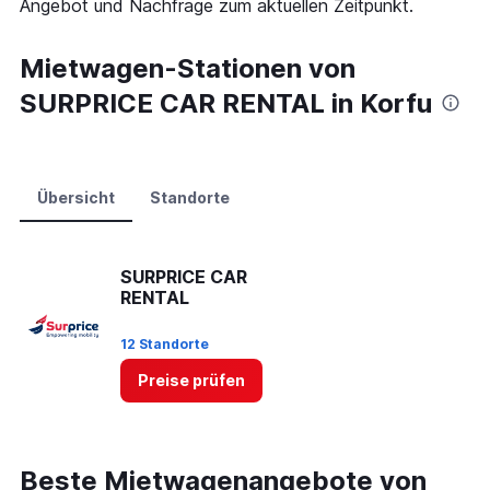
Angebot und Nachfrage zum aktuellen Zeitpunkt.
Range:
0
to
Mietwagen-Stationen von
75.
SURPRICE CAR RENTAL in Korfu
Übersicht
Standorte
SURPRICE CAR
RENTAL
12 Standorte
Preise prüfen
Beste Mietwagenangebote von