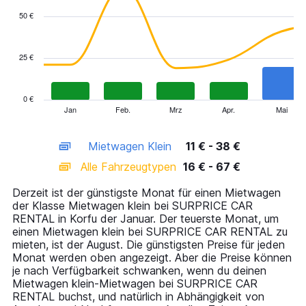
with
50 €
2
data
series.
25 €
The
chart
has
0 €
1
Jan
Feb.
Mrz
Apr.
Mai
End
of
X
interactive
axis
chart
Mietwagen Klein
11 € - 38 €
displaying
categories.
Alle Fahrzeugtypen
16 € - 67 €
Range:
14
Derzeit ist der günstigste Monat für einen Mietwagen
categories.
der Klasse Mietwagen klein bei SURPRICE CAR
The
RENTAL in Korfu der Januar. Der teuerste Monat, um
chart
einen Mietwagen klein bei SURPRICE CAR RENTAL zu
has
mieten, ist der August. Die günstigsten Preise für jeden
1
Monat werden oben angezeigt. Aber die Preise können
Y
je nach Verfügbarkeit schwanken, wenn du deinen
axis
Mietwagen klein-Mietwagen bei SURPRICE CAR
displaying
RENTAL buchst, und natürlich in Abhängigkeit von
values.