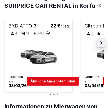
SURPRICE CAR RENTAL in Korfu
BYD ATTO 3
22 €
Citroen D
/Tag
4
M
A/C
2
3
Gefunden
Gefunden
Ähnliche Angebote finden
am
am
08/03/26
08/04/26
Informationen zu Mietwagen von