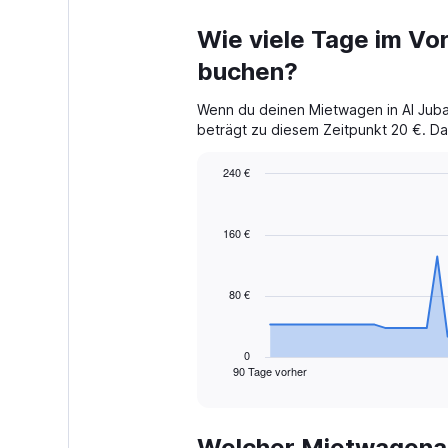
Wie viele Tage im Vor
buchen?
Wenn du deinen Mietwagen in Al Jubai
beträgt zu diesem Zeitpunkt 20 €. Das
240 €
Chart
Chart
graphic.
with
91
160 €
data
points.
80 €
The
chart
has
1
0
90 Tage vorher
X
End
of
axis
interactive
displaying
chart
categories.
Welcher Mietwagenanbi