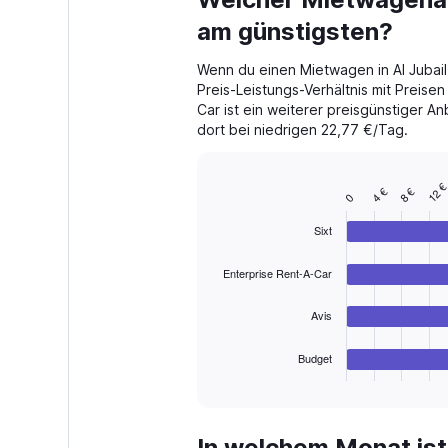
Range:
91
am günstigsten?
categories.
The
Wenn du einen Mietwagen in Al Jubail 
chart
Preis-Leistungs-Verhältnis mit Preise
has
Car ist ein weiterer preisgünstiger An
1
dort bei niedrigen 22,77 €/Tag.
Y
axis
displaying
12 
values.
8 €
4 €
Bar
Chart
0
Range:
graphic.
chart
with
0
Sixt
4
to
bars.
240.
Enterprise Rent-A-Car
The
chart
Avis
has
1
Budget
X
End
of
axis
interactive
displaying
chart
categories.
In welchem Monat ist