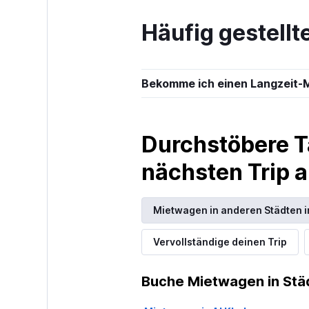
Häufig gestellt
Hertz
1 Standort
Bekomme ich einen Langzeit-M
Thrifty
Durchstöbere T
1 Standort
nächsten Trip
Mietwagen in anderen Städten 
Sunnycars
Vervollständige deinen Trip
1 Standort
Buche Mietwagen in Stä
Enterprise Ren