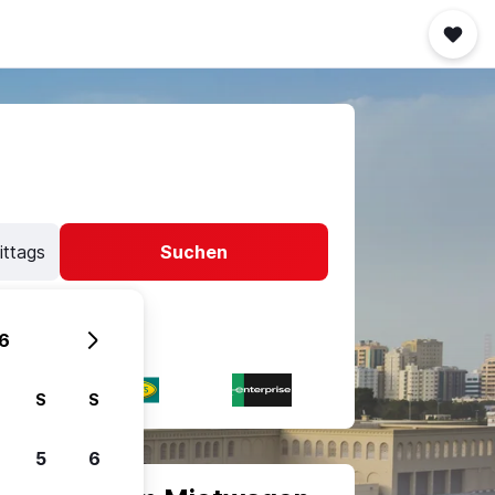
ittags
Suchen
6
S
S
5
6