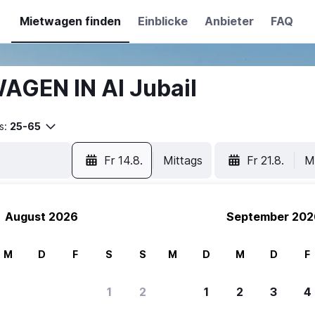
Mietwagen finden
Einblicke
Anbieter
FAQ
AGEN IN Al Jubail
s:
25-65
Fr 14.8.
Mittags
Fr 21.8.
M
August 2026
September 202
M
D
F
S
S
M
D
M
D
F
1
2
1
2
3
4