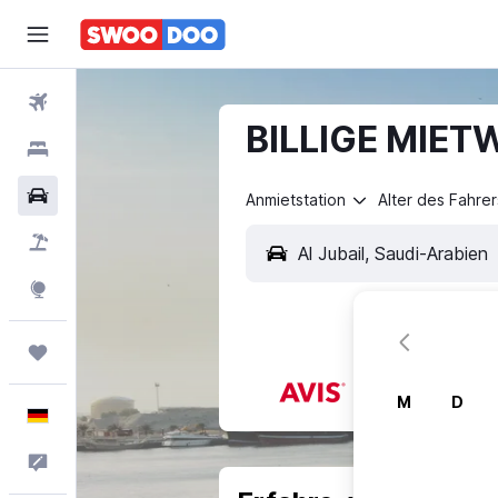
Flüge
BILLIGE MIETW
Hotels
Mietwagen
Anmietstation
Alter des Fahrer
Pauschalreisen
Explore
Trips
M
D
Deutsch
Feedback