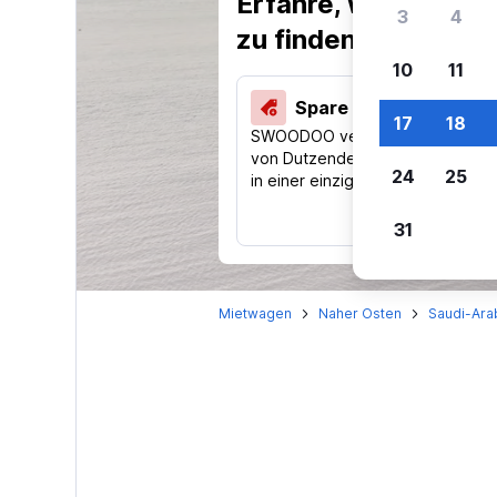
Erfahre, warum uns
3
4
zu finden.
10
11
Spare 40 % und mehr
17
18
SWOODOO vergleicht Preise
von Dutzenden Reise-Websites
24
25
in einer einzigen Suche.
31
Mietwagen
Naher Osten
Saudi-Ara