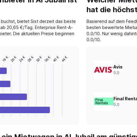
hat die höch
buchst, bietet Sixt derzeit das beste
Basierend auf dem Feed
n ab 20,65 €/Tag. Enterprise Rent-A-
besten bewertete Mietun
bieter. Die aktuellen Preise beginnen
0.0/10. Nur wenig dahint
0.0/10.
28 €
€
40 €
24 €
36 €
20 €
32 €
16 €
44 €
Avis
0.0
Final Rent
0.0
 ein Mietwagen in Al Jubail am günsti