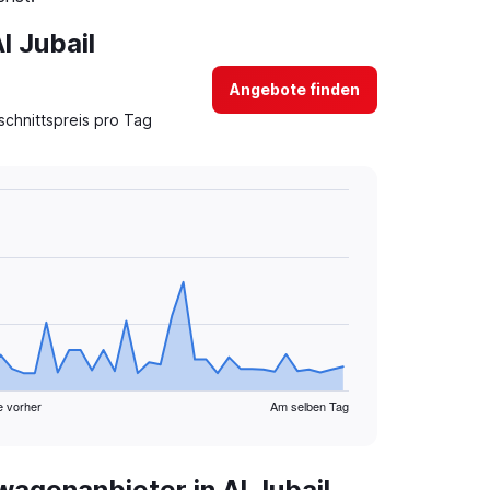
l Jubail
Angebote finden
schnittspreis pro Tag
e vorher
Am selben Tag
agenanbieter in Al Jubail