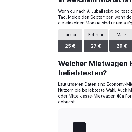
Range:
4
Wenn du nach Al Jubail reist, solltes
categories.
The
Tag. Meide den September, wenn dein 
chart
die einzelnen Monate sind unten aufg
has
1
Januar
Februar
März
Y
axis
25 €
27 €
29 €
displaying
values.
Range:
Welcher Mietwagen is
0
beliebtesten?
to
44.
Laut unseren Daten sind Economy-Mie
Nutzern die beliebteste Wahl. Auch M
oder Mittelklasse-Mietwagen (Kia For
gebucht.
Bar
Chart
graphic.
chart
with