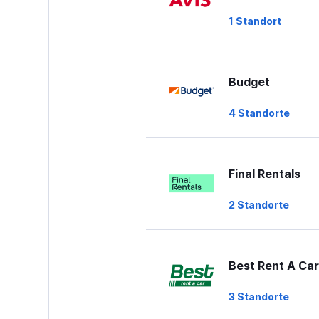
to
1 Standort
45.
Budget
4 Standorte
Final Rentals
2 Standorte
Best Rent A Car
3 Standorte