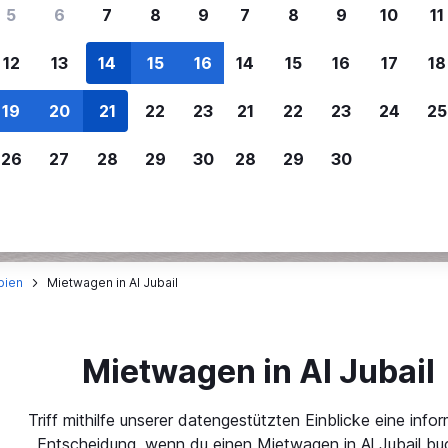
ere Reisenden sich für SWOODOO ent
5
6
7
8
9
7
8
9
10
11
12
13
14
15
16
14
15
16
17
18
Individuelle
Preisalarm
19
20
21
22
23
21
22
23
24
25
Anpassung von 
Lass dich benachrichtigen
,
Filtere deine
wenn Preise reduziert werden,
26
27
28
29
30
28
29
30
Mietwagenergebnisse na
um kein tolles Angebot zu
Anbieter, Preis, Fahrzeug
verpassen.
und mehr.
bien
Mietwagen in Al Jubail
Mietwagen in Al Jubail
Triff mithilfe unserer datengestützten Einblicke eine infor
Entscheidung, wenn du einen Mietwagen in Al Jubail bu