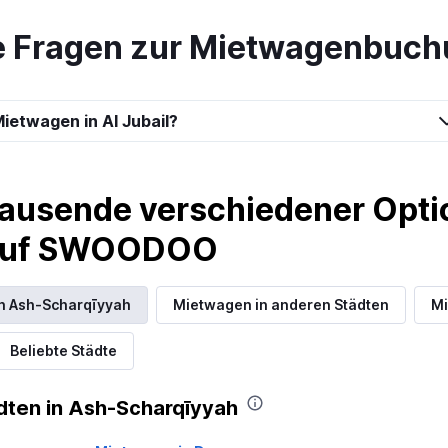
e Fragen zur Mietwagenbuchu
Preise prüfen
ietwagen in Al Jubail?
Preise prüfen
ausende verschiedener Optio
 auf SWOODOO
in Ash-Scharqīyyah
Mietwagen in anderen Städten
Mi
Preise prüfen
Beliebte Städte
dten in Ash-Scharqīyyah
t-A-Car