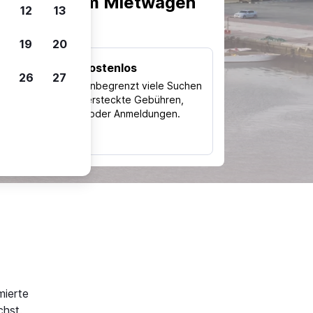
scheiden, um Mietwagen
12
13
19
20
Kostenlos
26
27
Trips
Nutze unbegrenzt viele Suchen
ohne versteckte Gebühren,
ch
Kosten oder Anmeldungen.
typ
mierte
chst.