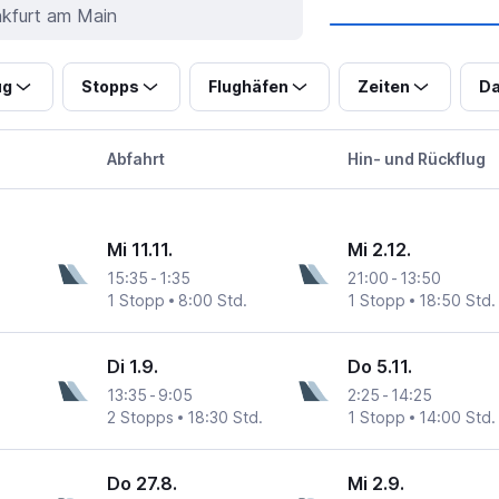
ug
Stopps
Flughäfen
Zeiten
Da
Abfahrt
Hin- und Rückflug
Mi 11.11.
Mi 2.12.
15:35
-
1:35
21:00
-
13:50
1 Stopp
8:00 Std.
1 Stopp
18:50 Std.
Di 1.9.
Do 5.11.
13:35
-
9:05
2:25
-
14:25
2 Stopps
18:30 Std.
1 Stopp
14:00 Std.
Do 27.8.
Mi 2.9.