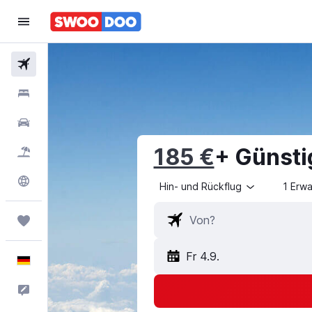
Flüge
Hotels
Mietwagen
185 €
+ Günst
Pauschalreisen
Explore
Hin- und Rückflug
1 Erw
Trips
Fr 4.9.
Deutsch
Feedback