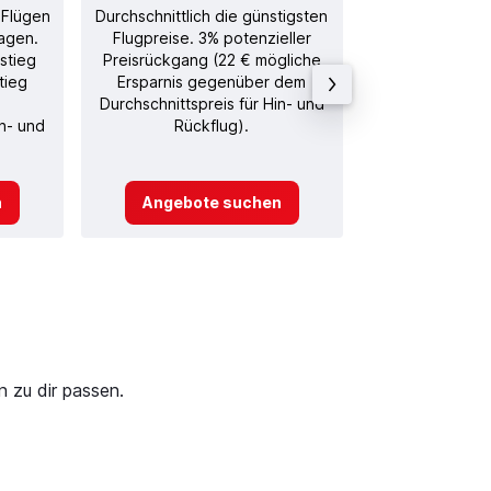
 Flügen
Durchschnittlich die günstigsten
Durchschnitt
agen.
Flugpreise. 3% potenzieller
Rückflug in
stieg
Preisrückgang (22 € mögliche
tieg
Ersparnis gegenüber dem
Durchschnittspreis für Hin- und
in- und
Rückflug).
n
Angebote suchen
Angebot
 zu dir passen.