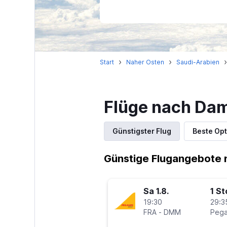
Start
Naher Osten
Saudi-Arabien
Flüge nach D
Günstigster Flug
Beste Opt
Günstige Flugangebote
Sa 1.8.
1 S
19:30
29:3
FRA
-
DMM