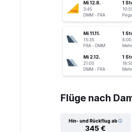
Mi 12.8.
1 S
3:45
10:5
DMM
-
FRA
Mi 11.11.
1 S
15:35
8:00
FRA
-
DMM
Mi 2.12.
1 S
21:00
18:5
DMM
-
FRA
Flüge nach D
Hin- und Rückflug ab
345 €