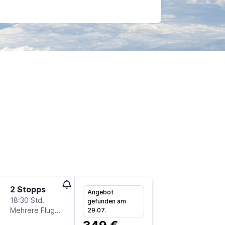
2 Stopps
Mo 2.11.
Angebot
18:30 Std.
14:50
gefunden am
Mehrere Fluglinien
FRA
-
D
29.07.