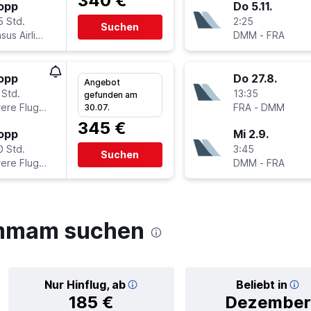
340 €
topp
Do 5.11.
5 Std.
2:25
Suchen
Pegasus Airlines
DMM
-
FRA
topp
Do 27.8.
Angebot
 Std.
13:35
gefunden am
Mehrere Fluglinien
FRA
-
DMM
30.07.
345 €
topp
Mi 2.9.
0 Std.
3:45
Suchen
Mehrere Fluglinien
DMM
-
FRA
ammam suchen
Nur Hinflug, ab
Beliebt in
185 €
Dezember