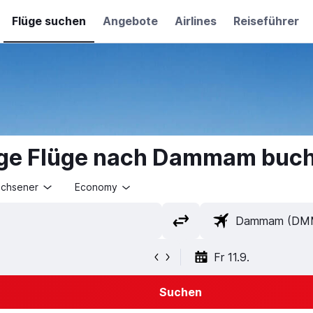
Flüge suchen
Angebote
Airlines
Reiseführer
ige Flüge nach Dammam buc
achsener
Economy
Fr 11.9.
Suchen