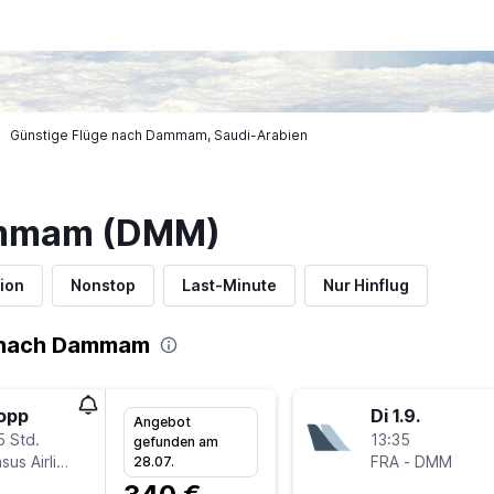
Günstige Flüge nach Dammam, Saudi-Arabien
ammam (DMM)
ion
Nonstop
Last-Minute
Nur Hinflug
 nach Dammam
topp
Di 1.9.
Angebot
5 Std.
13:35
gefunden am
Pegasus Airlines
FRA
-
DMM
28.07.