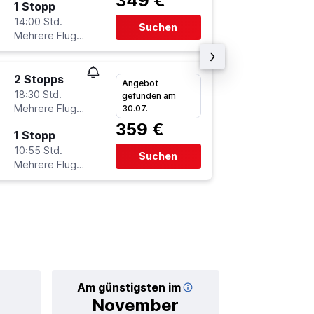
349 €
1 Stopp
Mi 18.11
14:00 Std.
21:00
Suchen
Mehrere Fluglinien
DMM
-
F
2 Stopps
Fr 4.9.
Angebot
18:30 Std.
17:35
gefunden am
Mehrere Fluglinien
FRA
-
D
30.07.
359 €
1 Stopp
Fr 25.9.
10:55 Std.
6:05
Suchen
Mehrere Fluglinien
DMM
-
F
Am günstigsten im
Durchschnittl
November
57