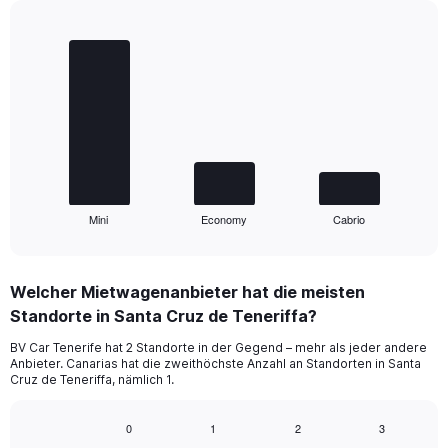
Bar
Chart
graphic.
chart
with
3
bars.
The
chart
has
1
Mini
Economy
Cabrio
X
End
of
axis
interactive
displaying
chart
categories.
Welcher Mietwagenanbieter hat die meisten
Range:
Standorte in Santa Cruz de Teneriffa?
3
categories.
BV Car Tenerife hat 2 Standorte in der Gegend – mehr als jeder andere
The
Anbieter. Canarias hat die zweithöchste Anzahl an Standorten in Santa
chart
Cruz de Teneriffa, nämlich 1.
has
1
0
1
2
3
Y
Bar
Chart