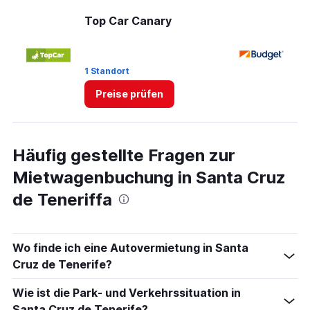
Range:
0
Top Car Canary
B
to
3.
1 Standort
1 
Preise prüfen
Häufig gestellte Fragen zur
Mietwagenbuchung in Santa Cruz
de Teneriffa
Wo finde ich eine Autovermietung in Santa
Cruz de Tenerife?
Wie ist die Park- und Verkehrssituation in
Santa Cruz de Tenerife?