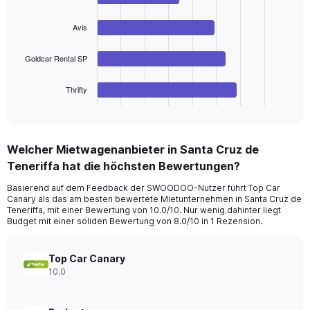
Range:
4
bars.
0
Avis
to
The
24.
Goldcar Rental SP
chart
has
1
Thrifty
X
End
of
axis
interactive
displaying
chart
categories.
Welcher Mietwagenanbieter in Santa Cruz de
Range:
Teneriffa hat die höchsten Bewertungen?
4
categories.
Basierend auf dem Feedback der SWOODOO-Nutzer führt Top Car
The
Canary als das am besten bewertete Mietunternehmen in Santa Cruz de
chart
Teneriffa, mit einer Bewertung von 10.0/10. Nur wenig dahinter liegt
has
Budget mit einer soliden Bewertung von 8.0/10 in 1 Rezension.
1
Y
axis
Top Car Canary
displaying
10.0
values.
Range: