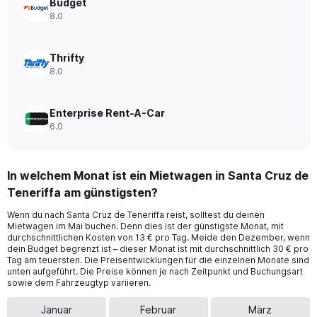
0
Budget
to
8.0
14.
Thrifty
8.0
Enterprise Rent-A-Car
6.0
In welchem Monat ist ein Mietwagen in Santa Cruz de
Teneriffa am günstigsten?
Wenn du nach Santa Cruz de Teneriffa reist, solltest du deinen
Mietwagen im Mai buchen. Denn dies ist der günstigste Monat, mit
durchschnittlichen Kosten von 13 € pro Tag. Meide den Dezember, wenn
dein Budget begrenzt ist – dieser Monat ist mit durchschnittlich 30 € pro
Tag am teuersten. Die Preisentwicklungen für die einzelnen Monate sind
unten aufgeführt. Die Preise können je nach Zeitpunkt und Buchungsart
sowie dem Fahrzeugtyp variieren.
Januar
Februar
März