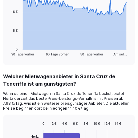
graphic.
with
91
16 €
data
points.
8 €
The
chart
has
1
0
90 Tage vorher
60 Tage vorher
30 Tage vorher
Am sel…
X
End
of
axis
interactive
displaying
chart
categories.
Welcher Mietwagenanbieter in Santa Cruz de
Range:
Teneriffa ist am günstigsten?
91
categories.
Wenn du einen Mietwagen in Santa Cruz de Teneriffa buchst, bietet
The
Hertz derzeit das beste Preis-Leistungs-Verhältnis mit Preisen ab
chart
7,98 €/Tag. Avis ist ein weiterer preisgünstiger Anbieter. Die aktuellen
has
Preise beginnen dort bei niedrigen 11,40 €/Tag.
1
Y
0
2 €
4 €
6 €
8 €
10 €
12 €
14 €
axis
Bar
Chart
displaying
graphic.
chart
values.
Hertz
with