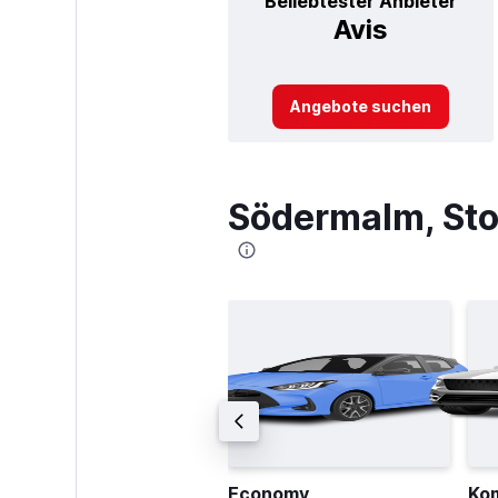
Beliebtester Anbieter
Avis
Angebote suchen
Södermalm, Sto
ompakt-Kombi
Economy
Ko