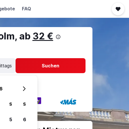
gebote
FAQ
olm, ab
32 €
ittags
Suchen
6
S
S
5
6