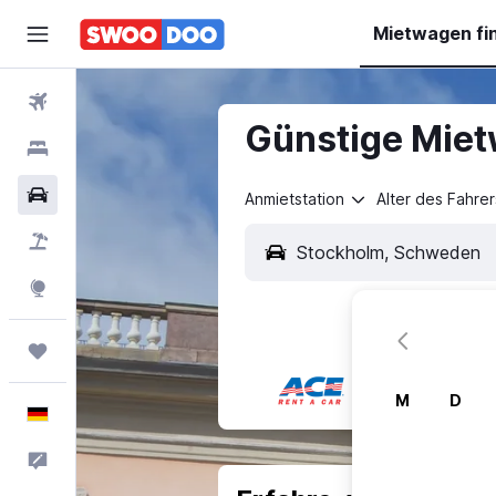
Mietwagen fi
Flüge
Günstige Miet
Hotels
Mietwagen
Anmietstation
Alter des Fahrer
Pauschalreisen
Explore
Trips
M
D
Deutsch
Feedback