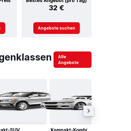
Preis
Bestes Angebot (pro Tag)
32 €
n
Angebote suchen
agenklassen
Alle
Angebote
akt-SUV
Kompakt-Kombi
Econo