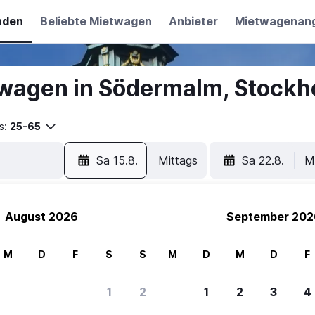
nden
Beliebte Mietwagen
Anbieter
Mietwagenan
wagen in Södermalm, Stockh
s:
25-65
Sa 15.8.
Mittags
Sa 22.8.
M
August 2026
September 202
M
D
F
S
S
M
D
M
D
F
1
2
1
2
3
4