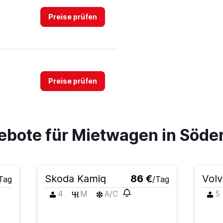
Preise prüfen
Preise prüfen
ebote für Mietwagen in Söd
Preise prüfen
Skoda Kamiq
86 €
Vol
Tag
/Tag
4
M
A/C
5