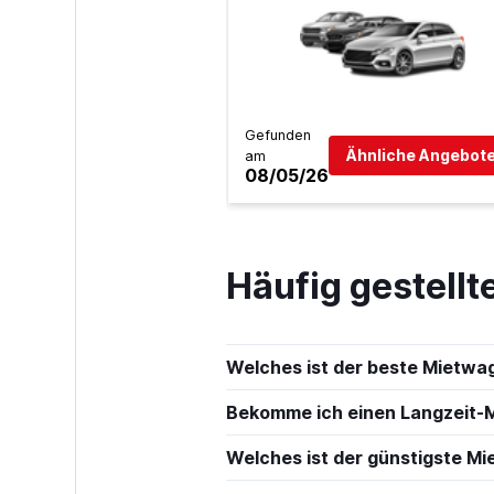
Avis
Gut
7,7
1 Bewertung
1 Standort
Gefunden
Ähnliche Angebote
am
08/05/26
keddy by Europ
1 Standort
Häufig gestell
MAS
Welches ist der beste Mietwa
1 Standort
Bekomme ich einen Langzeit
Welches ist der günstigste M