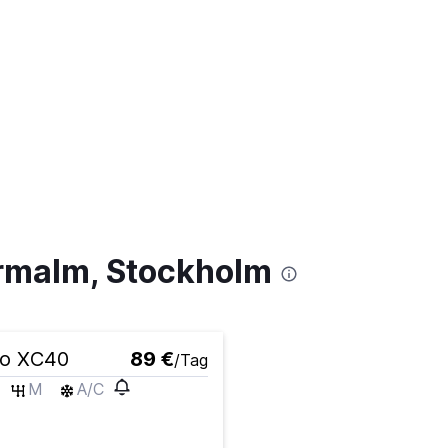
ermalm, Stockholm
vo XC40
89 €
/Tag
M
A/C