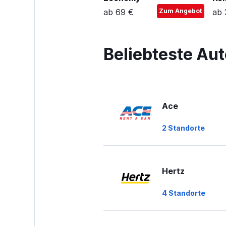
b 77 €
Zum Angebot
ab 69 €
Zum Angebot
ab 
Beliebteste Au
Ace
2 Standorte
Hertz
4 Standorte