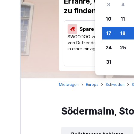
Erfahre, warum uns
3
4
zu finden.
10
11
Spare 40 % und mehr
17
18
SWOODOO vergleicht Preise
von Dutzenden Reise-Websites
24
25
in einer einzigen Suche.
31
Mietwagen
Europa
Schweden
S
Södermalm, St