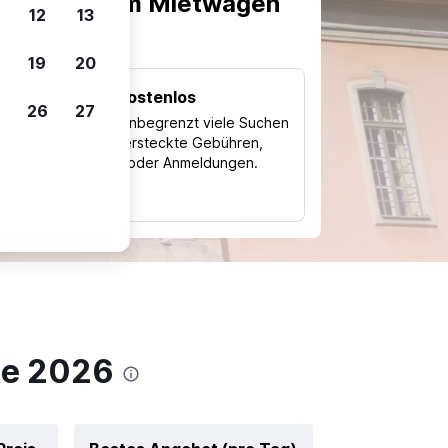
scheiden, um Mietwagen
12
13
19
20
Kostenlos
26
27
Trips
Nutze unbegrenzt viele Suchen
ohne versteckte Gebühren,
ch
Kosten oder Anmeldungen.
typ
te 2026