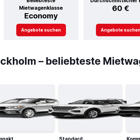
Beliebteste
Durchschnittlicher 
60 €
Mietwagenklasse
Economy
Angebote suchen
Angebote suche
ckholm – beliebteste Mietw
mpakt
Standard
Komp