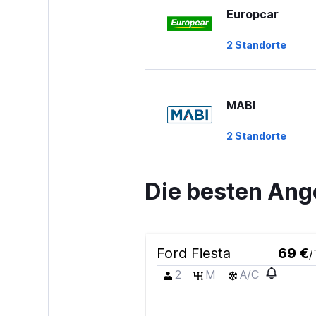
Europcar
2 Standorte
MABI
2 Standorte
Die besten Ang
Budget
Sehr gut
8,0
1 Bewertung
Ford Fiesta
69 €
/
1 Standort
2
M
A/C