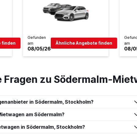
Preise prüfen
Gefunden
Gefun
 finden
Ähnliche Angebote finden
am
am
08/05/26
08/0
car
Preise prüfen
te Fragen zu Södermalm-Mie
Preise prüfen
genanbieter in Södermalm, Stockholm?
-Mietwagen am Södermalm?
ietwagen in Södermalm, Stockholm?