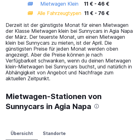
Mietwagen Klein
11 € - 46 €
displaying
categories.
Alle Fahrzeugtypen
11 € - 76 €
Range:
14
Derzeit ist der günstigste Monat für einen Mietwagen
categories.
der Klasse Mietwagen klein bei Sunnycars in Agia Napa
The
der März. Der teuerste Monat, um einen Mietwagen
chart
klein bei Sunnycars zu mieten, ist der April. Die
has
günstigsten Preise für jeden Monat werden oben
1
angezeigt. Aber die Preise können je nach
Y
Verfügbarkeit schwanken, wenn du deinen Mietwagen
axis
klein-Mietwagen bei Sunnycars buchst, und natürlich in
displaying
Abhängigkeit von Angebot und Nachfrage zum
values.
aktuellen Zeitpunkt.
Range:
0
to
Mietwagen-Stationen von
90.
Sunnycars in Agia Napa
Übersicht
Standorte