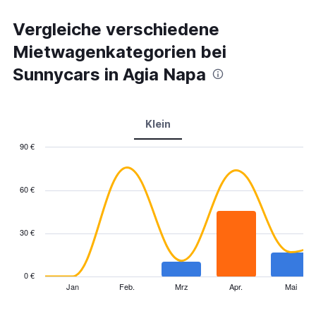
Vergleiche verschiedene
Mietwagenkategorien bei
Sunnycars in Agia Napa
Klein
90 €
Combination
Chart
graphic.
chart
with
60 €
2
data
series.
30 €
The
chart
has
0 €
1
Jan
Feb.
Mrz
Apr.
Mai
End
of
X
interactive
axis
chart