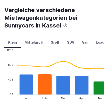
Vergleiche verschiedene
Mietwagenkategorien bei
Sunnycars in Kassel
Klein
Mittelgroß
Groß
SUV
Van
Luxus
120 €
Combination
Chart
graphic.
chart
with
80 €
2
data
series.
40 €
The
chart
has
0 €
1
Jan
Feb.
Mrz
Apr.
Mai
End
of
X
interactive
axis
chart