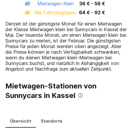
Mietwagen Klein
36 € - 56 €
displaying
categories.
Alle Fahrzeugtypen
64 € - 92 €
Range:
14
Derzeit ist der günstigste Monat für einen Mietwagen
categories.
der Klasse Mietwagen klein bei Sunnycars in Kassel der
The
Mai. Der teuerste Monat, um einen Mietwagen klein bei
chart
Sunnycars zu mieten, ist der Februar. Die günstigsten
has
Preise für jeden Monat werden oben angezeigt. Aber
1
die Preise können je nach Verfügbarkeit schwanken,
Y
wenn du deinen Mietwagen klein-Mietwagen bei
axis
Sunnycars buchst, und natürlich in Abhängigkeit von
displaying
Angebot und Nachfrage zum aktuellen Zeitpunkt.
values.
Range:
0
Mietwagen-Stationen von
to
Sunnycars in Kassel
120.
Übersicht
Standorte