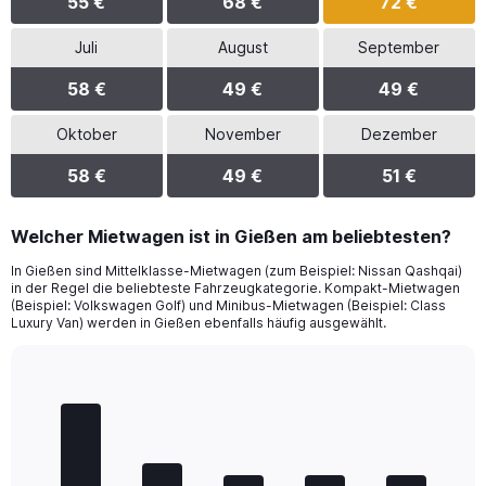
55 €
68 €
72 €
Juli
August
September
58 €
49 €
49 €
Oktober
November
Dezember
58 €
49 €
51 €
Welcher Mietwagen ist in Gießen am beliebtesten?
In Gießen sind Mittelklasse-Mietwagen (zum Beispiel: Nissan Qashqai)
in der Regel die beliebteste Fahrzeugkategorie. Kompakt-Mietwagen
(Beispiel: Volkswagen Golf) und Minibus-Mietwagen (Beispiel: Class
Luxury Van) werden in Gießen ebenfalls häufig ausgewählt.
Bar
Chart
graphic.
chart
with
5
bars.