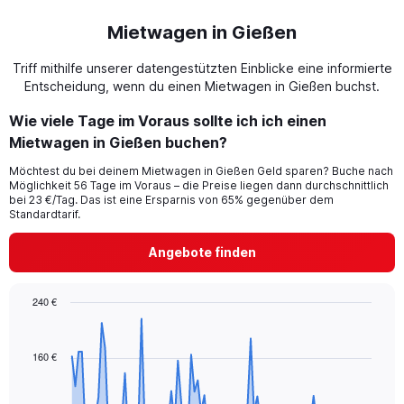
Mietwagen in Gießen
Triff mithilfe unserer datengestützten Einblicke eine informierte
Entscheidung, wenn du einen Mietwagen in Gießen buchst.
Wie viele Tage im Voraus sollte ich ich einen
Mietwagen in Gießen buchen?
Möchtest du bei deinem Mietwagen in Gießen Geld sparen? Buche nach
Möglichkeit 56 Tage im Voraus – die Preise liegen dann durchschnittlich
bei 23 €/Tag. Das ist eine Ersparnis von 65% gegenüber dem
Standardtarif.
Angebote finden
240 €
Chart
Chart
graphic.
with
91
160 €
data
points.