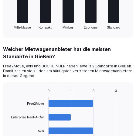
The
chart
has
1
Mittelklasse
Kompakt
Minibus
Economy
Standard
X
End
of
axis
interactive
displaying
chart
categories.
Welcher Mietwagenanbieter hat die meisten
Range:
Standorte in Gießen?
5
categories.
Free2Move, Avis und BUCHBINDER haben jeweils 2 Standorte in Gießen.
The
Damit zählen sie zu den am häufigsten vertretenen Mietwagenanbietern
chart
in dieser Gegend.
has
1
0
1
2
3
Y
Bar
Chart
axis
graphic.
chart
displaying
Free2Move
with
values.
4
Range:
bars.
Enterprise Rent-A-Car
0
to
The
Avis
36.
chart