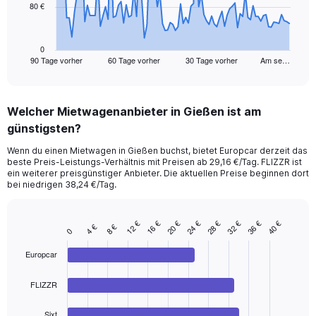
80 €
The
chart
has
1
0
90 Tage vorher
60 Tage vorher
30 Tage vorher
Am se…
X
End
of
axis
interactive
displaying
chart
categories.
Welcher Mietwagenanbieter in Gießen ist am
Range:
günstigsten?
91
categories.
Wenn du einen Mietwagen in Gießen buchst, bietet Europcar derzeit das
The
beste Preis-Leistungs-Verhältnis mit Preisen ab 29,16 €/Tag. FLIZZR ist
chart
ein weiterer preisgünstiger Anbieter. Die aktuellen Preise beginnen dort
has
bei niedrigen 38,24 €/Tag.
1
Y
axis
12 €
32 €
24 €
16 €
36 €
28 €
40 €
20 €
4 €
8 €
Bar
Chart
0
displaying
graphic.
chart
values.
with
Europcar
Range:
4
bars.
0
FLIZZR
to
The
240.
chart
Sixt