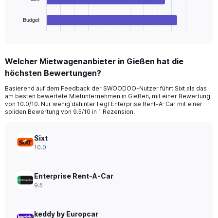
has
1
Budget
X
End
of
axis
interactive
displaying
chart
categories.
Welcher Mietwagenanbieter in Gießen hat die
Range:
höchsten Bewertungen?
4
categories.
Basierend auf dem Feedback der SWOODOO-Nutzer führt Sixt als das
The
am besten bewertete Mietunternehmen in Gießen, mit einer Bewertung
chart
von 10.0/10. Nur wenig dahinter liegt Enterprise Rent-A-Car mit einer
has
soliden Bewertung von 9.5/10 in 1 Rezension.
1
Y
axis
Sixt
displaying
10.0
values.
Range:
0
Enterprise Rent-A-Car
to
9.5
40.
keddy by Europcar