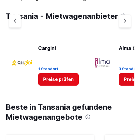
Tansania - Mietwagenanbieter
Cargini
Alma Car
1 Standort
3 Standort
Preise prüfen
Preise
Beste in Tansania gefundene
Mietwagenangebote