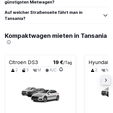
günstigsten Mietwagen?
Auf welcher Straßenseite fährt man in
Tansania?
Kompaktwagen mieten in Tansania
Citroen DS3
19 €
Hyundai i
/Tag
2
3
M
A/C
2
M