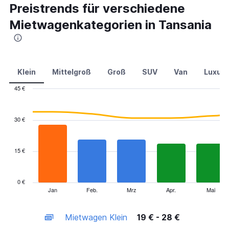
Preistrends für verschiedene
Mietwagenkategorien in Tansania
Klein
Mittelgroß
Groß
SUV
Van
Luxus
45 €
Combination
Chart
graphic.
chart
with
30 €
2
data
series.
15 €
The
chart
has
0 €
1
Jan
Feb.
Mrz
Apr.
Mai
End
of
X
interactive
axis
chart
Mietwagen Klein
19 € - 28 €
displaying
categories.