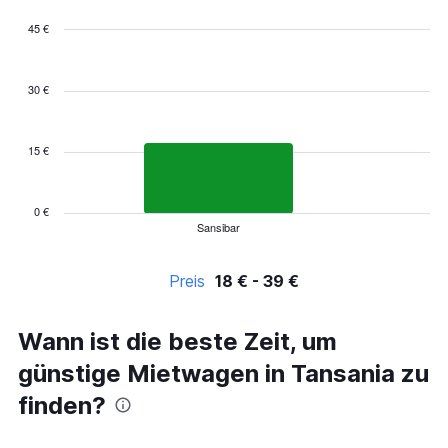
45 €
Bar
Chart
graphic.
chart
with
30 €
5
bars.
15 €
The
chart
has
1
0 €
Sansibar
X
End
of
axis
interactive
displaying
chart
Preis
18 € - 39 €
categories.
Range:
5
Wann ist die beste Zeit, um
categories.
The
günstige Mietwagen in Tansania zu
chart
has
finden?
1
Y