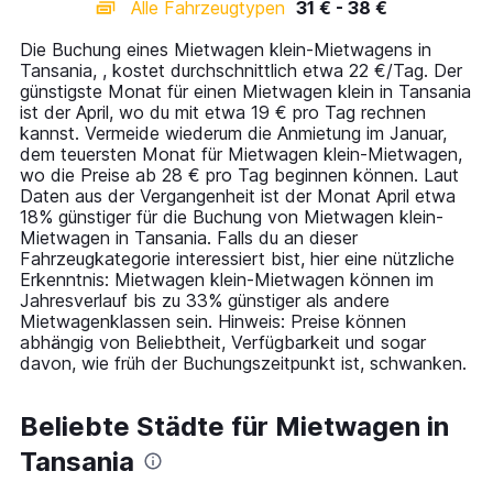
Alle Fahrzeugtypen
31 € - 38 €
Range:
14
Die Buchung eines Mietwagen klein-Mietwagens in
categories.
Tansania, , kostet durchschnittlich etwa 22 €/Tag. Der
The
günstigste Monat für einen Mietwagen klein in Tansania
chart
ist der April, wo du mit etwa 19 € pro Tag rechnen
has
kannst. Vermeide wiederum die Anmietung im Januar,
1
dem teuersten Monat für Mietwagen klein-Mietwagen,
Y
wo die Preise ab 28 € pro Tag beginnen können. Laut
axis
Daten aus der Vergangenheit ist der Monat April etwa
displaying
18% günstiger für die Buchung von Mietwagen klein-
values.
Mietwagen in Tansania. Falls du an dieser
Range:
Fahrzeugkategorie interessiert bist, hier eine nützliche
0
Erkenntnis: Mietwagen klein-Mietwagen können im
to
Jahresverlauf bis zu 33% günstiger als andere
45.
Mietwagenklassen sein. Hinweis: Preise können
abhängig von Beliebtheit, Verfügbarkeit und sogar
davon, wie früh der Buchungszeitpunkt ist, schwanken.
Beliebte Städte für Mietwagen in
Tansania