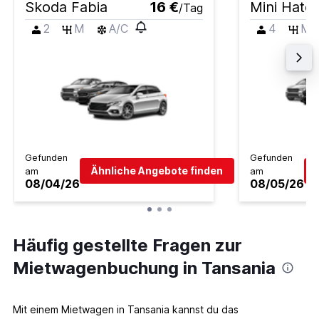
Skoda Fabia
16 €
Mini Hatc
/Tag
2
M
A/C
4
M
Gefunden
Gefunden
Ähnliche Angebote finden
am
am
08/04/26
08/05/26
Häufig gestellte Fragen zur
Mietwagenbuchung in Tansania
Mit einem Mietwagen in Tansania kannst du das