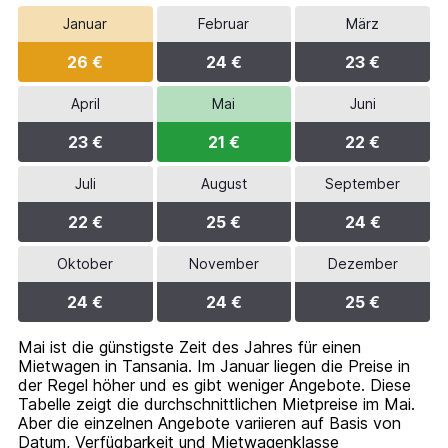
axis
Januar
Februar
März
displaying
values.
26 €
24 €
23 €
Range:
0
to
April
Mai
Juni
45.
23 €
21 €
22 €
Juli
August
September
22 €
25 €
24 €
Oktober
November
Dezember
24 €
24 €
25 €
Mai ist die günstigste Zeit des Jahres für einen
Mietwagen in Tansania. Im Januar liegen die Preise in
der Regel höher und es gibt weniger Angebote. Diese
Tabelle zeigt die durchschnittlichen Mietpreise im Mai.
Aber die einzelnen Angebote variieren auf Basis von
Datum, Verfügbarkeit und Mietwagenklasse