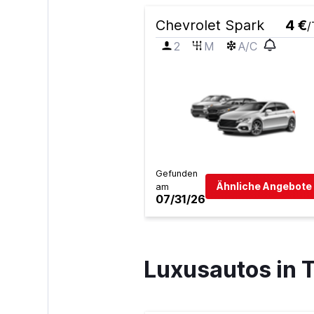
Chevrolet Spark
4 €
/
2
M
A/C
Gefunden
Ähnliche Angebote 
am
07/31/26
Luxusautos in 