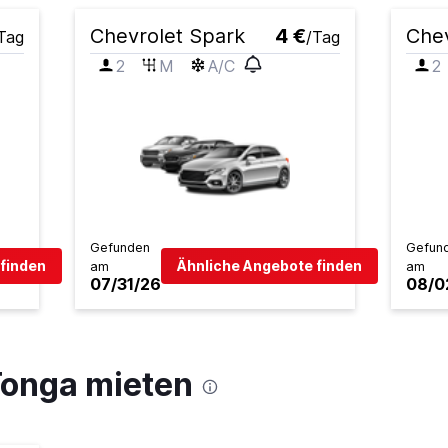
Chevrolet Spark
4 €
Chev
Tag
/Tag
2
M
A/C
2
Gefunden
Gefun
finden
Ähnliche Angebote finden
am
am
07/31/26
08/0
Tonga mieten