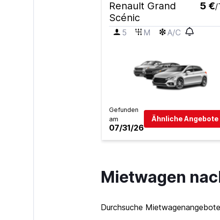
Renault Grand
5 €
/
Scénic
5
M
A/C
Gefunden
Ähnliche Angebote 
am
07/31/26
Mietwagen nach
Durchsuche Mietwagenangebote in