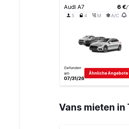
Audi A7
6 €
/
5
4
M
A/C
Gefunden
Ähnliche Angebote 
am
07/31/26
Vans mieten in