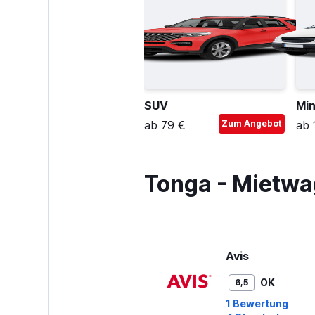
SUV
Min
ab 79 €
Zum Angebot
ab 
Tonga - Mietwa
Avis
OK
6,5
1 Bewertung