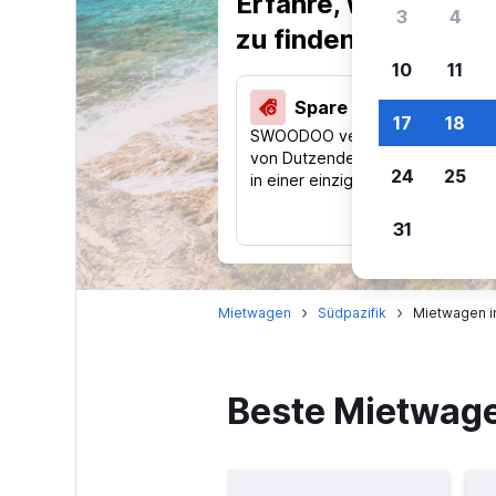
Erfahre, warum uns
3
4
zu finden.
10
11
Spare 40 % und mehr
17
18
SWOODOO vergleicht Preise
von Dutzenden Reise-Websites
24
25
in einer einzigen Suche.
31
Mietwagen
Südpazifik
Mietwagen i
Beste Mietwage