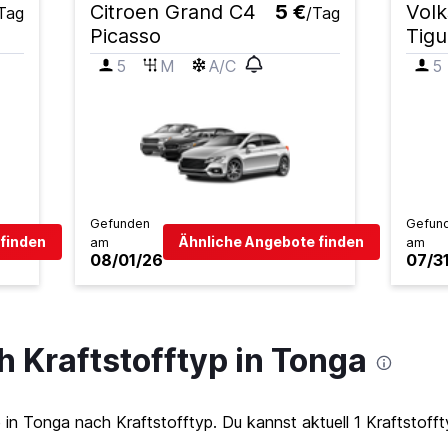
Citroen Grand C4
5 €
Vol
Tag
/Tag
Picasso
Tig
5
M
A/C
5
Gefunden
Gefun
finden
Ähnliche Angebote finden
am
am
08/01/26
07/3
 Kraftstofftyp in Tonga
 Tonga nach Kraftstofftyp. Du kannst aktuell 1 Kraftstofft