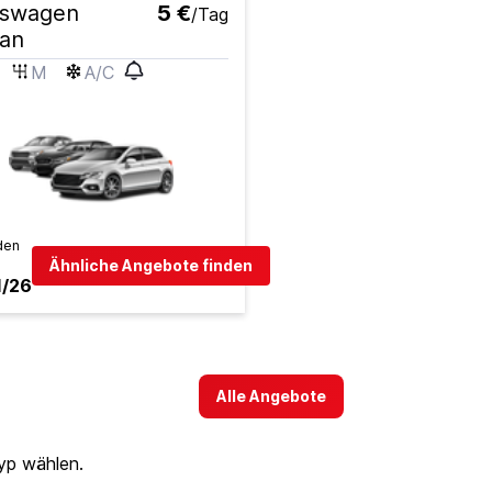
kswagen
5 €
/Tag
uan
M
A/C
den
Ähnliche Angebote finden
1/26
Alle Angebote
yp wählen.