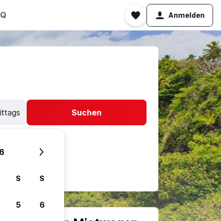
AQ
Anmelden
ittags
Suchen
6
S
S
5
6