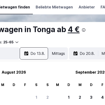
ietwagen finden
Beliebte Mietwagen
Anbieter
F
wagen in Tonga ab
4 €
s:
25-65
Do 13.8.
Mittags
Do 20.8.
M
August 2026
September 202
M
D
F
S
S
M
D
M
D
F
1
2
1
2
3
4