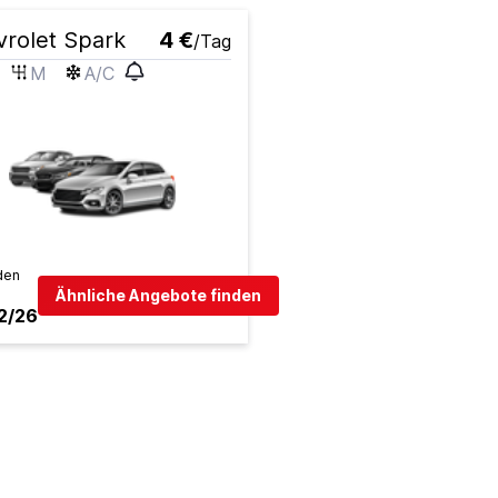
rolet Spark
4 €
/Tag
M
A/C
den
Ähnliche Angebote finden
2/26