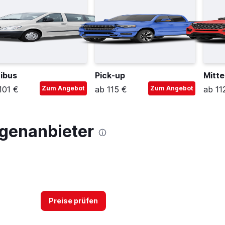
ibus
Pick-up
Mitte
101 €
Zum Angebot
ab 115 €
Zum Angebot
ab 11
genanbieter
Preise prüfen