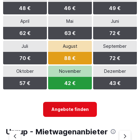
48 €
46 €
49 €
April
Mai
Juni
62 €
63 €
72 €
Juli
August
September
70 €
88 €
72 €
Oktober
November
Dezember
57 €
42 €
43 €
Angebote finden
Urgup - Mietwagenanbieter