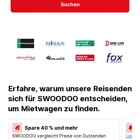
Suchen
Erfahre, warum unsere Reisenden
sich für SWOODOO entscheiden,
um Mietwagen zu finden.
Spare 40 % und mehr
SWOODOO vergleicht Preise von Dutzenden
Lass d