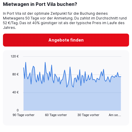
Mietwagen in Port Vila buchen?
In Port Vila ist der optimale Zeitpunkt für die Buchung deines
Mietwagens 50 Tage vor der Anmietung. Du zahlst im Durchschnitt rund
52 €/Tag. Das ist 40% günstiger ist als der typische Preis im Laufe des
Jahres.
Angebote finden
120 €
Chart
Chart
graphic.
with
91
80 €
data
points.
40 €
The
chart
has
1
0
90 Tage vorher
60 Tage vorher
30 Tage vorher
Am se…
X
End
of
axis
interactive
displaying
chart