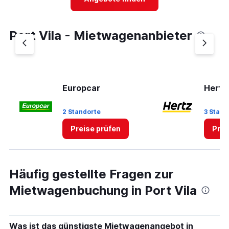
categories.
The
chart
Port Vila - Mietwagenanbieter
has
1
Y
axis
displaying
values.
Europcar
Hertz
Range:
0
2 Standorte
3 Stand
to
4.
Preise prüfen
Prei
Häufig gestellte Fragen zur
Mietwagenbuchung in Port Vila
Was ist das günstigste Mietwagenangebot in