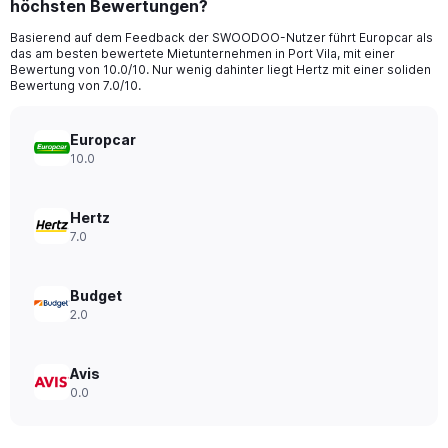
höchsten Bewertungen?
4
categories.
Basierend auf dem Feedback der SWOODOO-Nutzer führt Europcar als
The
das am besten bewertete Mietunternehmen in Port Vila, mit einer
chart
Bewertung von 10.0/10. Nur wenig dahinter liegt Hertz mit einer soliden
has
Bewertung von 7.0/10.
1
Y
axis
Europcar
displaying
10.0
values.
Range:
0
Hertz
to
7.0
96.
Budget
2.0
Avis
0.0