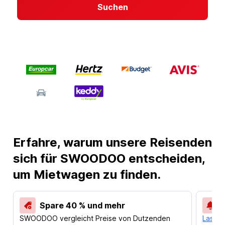
Suchen
Erfahre, warum unsere Reisenden
sich für SWOODOO entscheiden,
um Mietwagen zu finden.
Spare 40 % und mehr
SWOODOO vergleicht Preise von Dutzenden
Lass d