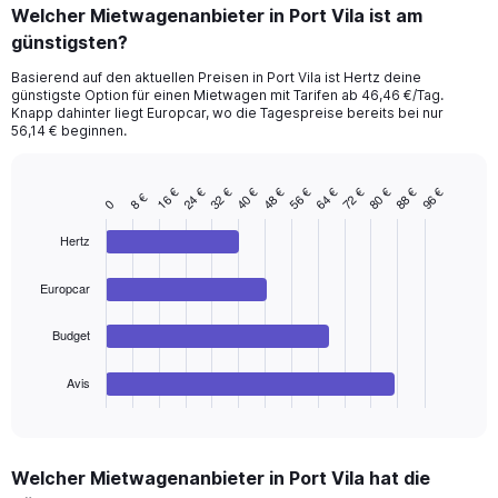
categories.
Welcher Mietwagenanbieter in Port Vila ist am
Range:
günstigsten?
91
categories.
Basierend auf den aktuellen Preisen in Port Vila ist Hertz deine
The
günstigste Option für einen Mietwagen mit Tarifen ab 46,46 €/Tag.
chart
Knapp dahinter liegt Europcar, wo die Tagespreise bereits bei nur
has
56,14 € beginnen.
1
Y
axis
32 €
56 €
80 €
16 €
40 €
64 €
88 €
24 €
48 €
72 €
96 €
8 €
Bar
Chart
0
displaying
graphic.
chart
values.
with
Hertz
Range:
4
bars.
0
Europcar
to
The
120.
chart
Budget
has
1
Avis
X
End
of
axis
interactive
displaying
chart
categories.
Welcher Mietwagenanbieter in Port Vila hat die
Range: