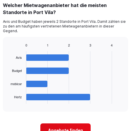
categories.
Welcher Mietwagenanbieter hat die meisten
Range:
Standorte in Port Vila?
5
categories.
Avis und Budget haben jeweils 2 Standorte in Port Vila. Damit zählen sie
The
zu den am häufigsten vertretenen Mietwagenanbietern in dieser
chart
Gegend.
has
1
0
1
2
3
4
Y
Bar
Chart
axis
graphic.
chart
displaying
Avis
with
values.
4
Range:
bars.
Budget
0
to
The
mobicar
36.
chart
has
1
Hertz
X
End
of
axis
interactive
displaying
chart
categories.
Range:
4
Angebote finden