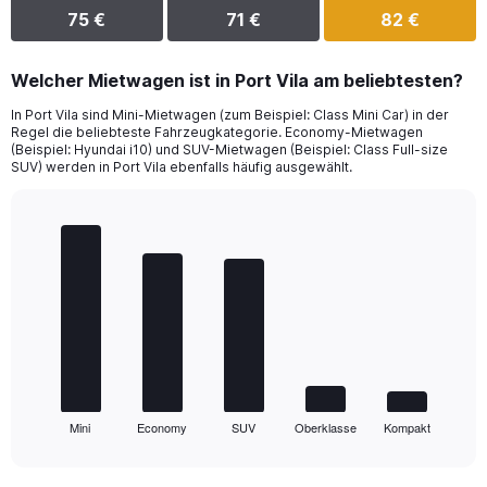
75 €
71 €
82 €
Welcher Mietwagen ist in Port Vila am beliebtesten?
In Port Vila sind Mini-Mietwagen (zum Beispiel: Class Mini Car) in der
Regel die beliebteste Fahrzeugkategorie. Economy-Mietwagen
(Beispiel: Hyundai i10) und SUV-Mietwagen (Beispiel: Class Full-size
SUV) werden in Port Vila ebenfalls häufig ausgewählt.
Bar
Chart
graphic.
chart
with
5
bars.
The
chart
has
1
Mini
Economy
SUV
Oberklasse
Kompakt
X
End
of
axis
interactive
displaying
chart