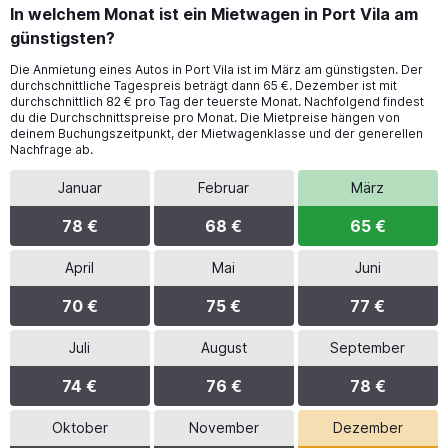
In welchem Monat ist ein Mietwagen in Port Vila am
günstigsten?
Die Anmietung eines Autos in Port Vila ist im März am günstigsten. Der
durchschnittliche Tagespreis beträgt dann 65 €. Dezember ist mit
durchschnittlich 82 € pro Tag der teuerste Monat. Nachfolgend findest
du die Durchschnittspreise pro Monat. Die Mietpreise hängen von
deinem Buchungszeitpunkt, der Mietwagenklasse und der generellen
Nachfrage ab.
Januar
Februar
März
78 €
68 €
65 €
April
Mai
Juni
70 €
75 €
77 €
Juli
August
September
74 €
76 €
78 €
Oktober
November
Dezember