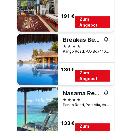
191 €
Zum
Angebot
Breakas Beach Resort - Adults only
4 Sterne
Pango Road, P.O Box 1101, Port Vila, Vanuatu
130 €
Zum
Angebot
Nasama Resort
4 Sterne
Pango Road, Port Vila, Vanuatu
133 €
Zum