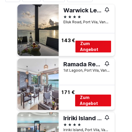
Warwick Le Lagon - Vanuatu
4 Sterne
Elluk Road, Port Vila, Vanuatu
143 €
Zum
Angebot
Ramada Resort by Wyndham Port Vila
1st Lagoon, Port Vila, Vanuatu
171 €
Zum
Angebot
Iririki Island Resort & Spa
4 Sterne
Iririki Island, Port Vila, Vanuatu