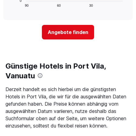
0
die
zeigt,
Tagen
90
60
30
End
Hotelkategorien
of
wie
anzeigt.
interactive
nach
sich
chart
Sternen
der
anzeigt
Preis
Das
Angebote finden
für
Diagramm
ein
hat
Zimmer
1
ändert,
Y-
je
Achse,
näher
Günstige Hotels in Port Vila,
die
das
den
Aufenthaltsdatum
Vanuatu
durchschnittlichen
rückt.
Zimmerpreis
Das
Derzeit handelt es sich hierbei um die günstigsten
an
Diagramm
diesem
Hotels in Port Vila, die wir für die ausgewählten Daten
hat
Wochenende
1
gefunden haben. Die Preise können abhängig vom
anzeigt,
X-
ausgewählten Datum variieren, nutze deshalb das
der
Achse,
Suchformular oben auf der Seite, um weitere Optionen
in
die
den
einzusehen, solltest du flexibel reisen können.
die
letzten
Anzahl
3