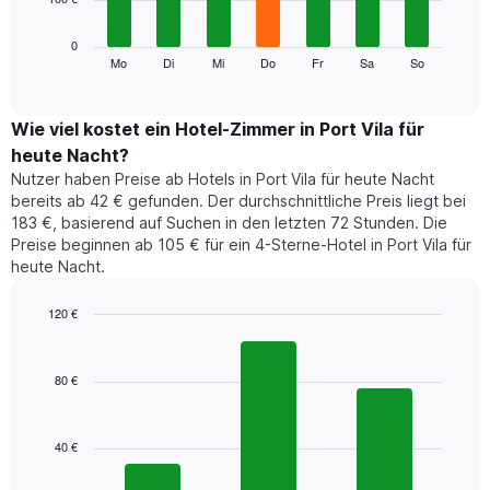
die
die
Das
0
Monate
folgende
Mo
Di
Mi
Do
Fr
Sa
So
End
anzeigt.
of
Diagramm
Das
interactive
zeigt
chart
Diagramm
den
Wie viel kostet ein Hotel-Zimmer in Port Vila für
hat
durchschnittlichen
1
heute Nacht?
Preis
Y-
Nutzer haben Preise ab Hotels in Port Vila für heute Nacht
eines
Achse,
bereits ab 42 € gefunden. Der durchschnittliche Preis liegt bei
Zimmers
die
183 €, basierend auf Suchen in den letzten 72 Stunden. Die
für
den
Preise beginnen ab 105 € für ein 4-Sterne-Hotel in Port Vila für
den
durchschnittlichen
heute Nacht.
jeweiligen
Zimmerpreis
Wochentag.
anzeigt.
Das
120 €
Diagramm
Bar
Chart
hat
graphic.
chart
1
with
80 €
3
X-
bars.
Achse,
die
40 €
Das
die
folgende
Wochentage