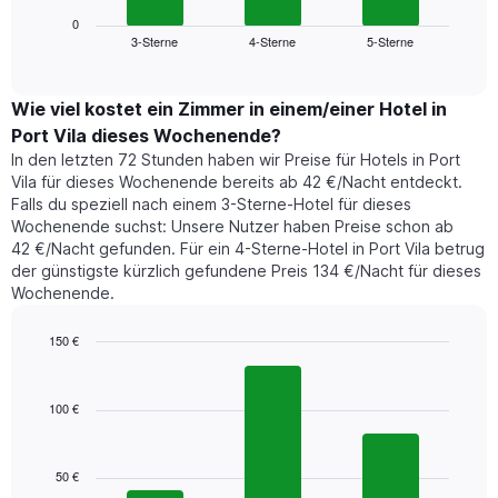
Diagramm
anzeigt.
zeigt
0
Das
3-Sterne
4-Sterne
5-Sterne
den
End
Diagramm
of
durchschnittlichen
hat
interactive
Zimmerpreis,
chart
1
der
Wie viel kostet ein Zimmer in einem/einer Hotel in
Y-
für
Achse,
Port Vila dieses Wochenende?
heute
die
In den letzten 72 Stunden haben wir Preise für Hotels in Port
Nacht
den
Vila für dieses Wochenende bereits ab 42 €/Nacht entdeckt.
in
durchschnittlichen
Falls du speziell nach einem 3-Sterne-Hotel für dieses
den
Zimmerpreis
Wochenende suchst: Unsere Nutzer haben Preise schon ab
letzten
anzeigt.
42 €/Nacht gefunden. Für ein 4-Sterne-Hotel in Port Vila betrug
3
der günstigste kürzlich gefundene Preis 134 €/Nacht für dieses
Tagen
Wochenende.
gefunden
wurde,
aggregiert
150 €
nach
Bar
Chart
Sternebewertung.
graphic.
chart
with
Das
100 €
3
Diagramm
bars.
hat
1
50 €
Das
X-