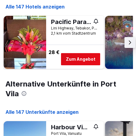
der
Tagen
Alle 147 Hotels anzeigen
Tage
gefunden
vor
wurde.
dem
Pacific Paradise Motel
Aufenthalt
Lini Highway, Tebakor, Port Vila, Vanuatu
anzeigt
2,1 km vom Stadtzentrum
Das
Diagramm
hat
28 €
1
Y-
Zum Angebot
Achse,
die
den
durchschnittlichen
Alternative Unterkünfte in Port
Zimmerpreis
Vila
anzeigt
Alle 147 Unterkünfte anzeigen
Harbour Views
Port Vila, Vanuatu