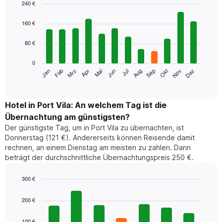
240 €
Bar
Chart
graphic.
chart
160 €
with
12
80 €
bars.
0
Das
Jan
Feb
Mrz
Apr
Mai
Jun
Jul
Aug
Sep
Okt
Nov
Dez
folgende
End
of
Diagramm
interactive
zeigt
chart
den
Hotel in Port Vila: An welchem Tag ist die
durchschnittlichen
Übernachtung am günstigsten?
Zimmerpreis
Der günstigste Tag, um in Port Vila zu übernachten, ist
im
Donnerstag (121 €). Andererseits können Reisende damit
jeweiligen
rechnen, an einem Dienstag am meisten zu zahlen. Dann
Monat
beträgt der durchschnittliche Übernachtungspreis 250 €.
an.
Das
Diagramm
300 €
hat
Bar
Chart
1
graphic.
chart
200 €
with
X-
7
Achse,
100 €
bars.