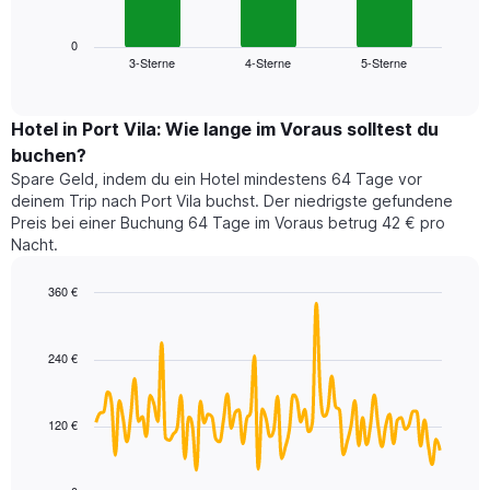
folgende
Achse,
Diagramm
die
zeigt
0
die
3-Sterne
4-Sterne
5-Sterne
den
End
Hotelkategorien
of
durchschnittlichen
nach
interactive
Zimmerpreis
chart
Sternen
für
Hotel in Port Vila: Wie lange im Voraus solltest du
anzeigt
dieses
buchen?
Das
Wochenende
Diagramm
Spare Geld, indem du ein Hotel mindestens 64 Tage vor
in
hat
deinem Trip nach Port Vila buchst. Der niedrigste gefundene
den
1
Preis bei einer Buchung 64 Tage im Voraus betrug 42 € pro
letzten
Y-
Nacht.
3
Achse,
Tagen,
die
360 €
aggregiert
den
nach
Line
Chart
durchschnittlichen
graphic.
chart
Sternebewertung.
Zimmerpreis
with
Das
240 €
für
90
Diagramm
heute
data
hat
points.
Nacht
1
in
120 €
X-
Das
den
Achse,
folgende
letzten
die
Diagramm
3