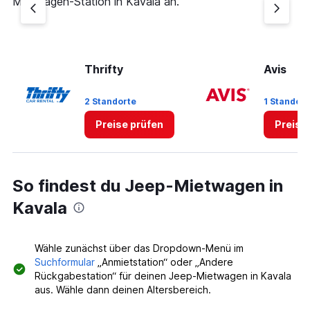
Mietwagen-Station in Kavala an.
Thrifty
Avis
2 Standorte
1 Standort
Preise prüfen
Preise
So findest du Jeep-Mietwagen in
Kavala
Wähle zunächst über das Dropdown-Menü im
Suchformular
„Anmietstation“ oder „Andere
Rückgabestation“ für deinen Jeep-Mietwagen in Kavala
aus. Wähle dann deinen Altersbereich.