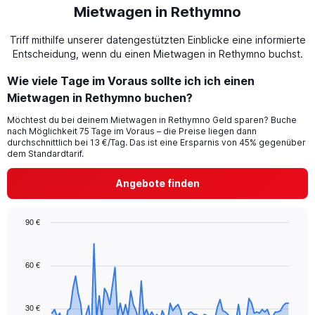
Mietwagen in Rethymno
Triff mithilfe unserer datengestützten Einblicke eine informierte
Entscheidung, wenn du einen Mietwagen in Rethymno buchst.
Wie viele Tage im Voraus sollte ich ich einen
Mietwagen in Rethymno buchen?
Möchtest du bei deinem Mietwagen in Rethymno Geld sparen? Buche
nach Möglichkeit 75 Tage im Voraus – die Preise liegen dann
durchschnittlich bei 13 €/Tag. Das ist eine Ersparnis von 45% gegenüber
dem Standardtarif.
Angebote finden
90 €
Chart
Chart
graphic.
with
91
60 €
data
points.
30 €
The