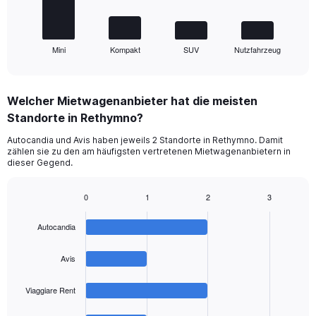
chart
has
1
Mini
Kompakt
SUV
Nutzfahrzeug
X
End
of
axis
interactive
displaying
chart
categories.
Welcher Mietwagenanbieter hat die meisten
Range:
Standorte in Rethymno?
4
categories.
Autocandia und Avis haben jeweils 2 Standorte in Rethymno. Damit
The
zählen sie zu den am häufigsten vertretenen Mietwagenanbietern in
chart
dieser Gegend.
has
1
0
1
2
3
Y
Bar
Chart
axis
graphic.
chart
displaying
Autocandia
with
values.
4
Range:
bars.
Avis
0
to
The
Viaggiare Rent
75.
chart
has