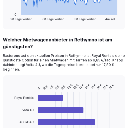
chart
has
1
0
90 Tage vorher
60 Tage vorher
30 Tage vorher
Am sel…
X
End
of
axis
interactive
displaying
chart
categories.
Welcher Mietwagenanbieter in Rethymno ist am
Range:
günstigsten?
91
categories.
Basierend auf den aktuellen Preisen in Rethymno ist Royal Rentals deine
The
günstigste Option für einen Mietwagen mit Tarifen ab 9,85 €/Tag. Knapp
chart
dahinter liegt Volta 4U, wo die Tagespreise bereits bei nur 17,80 €
has
beginnen.
1
Y
axis
16 €
18 €
20 €
22 €
24 €
10 €
12 €
14 €
2 €
4 €
6 €
8 €
Bar
Chart
0
displaying
graphic.
chart
values.
with
Royal Rentals
Range:
4
bars.
0
Volta 4U
to
The
90.
chart
ABBYCAR
has