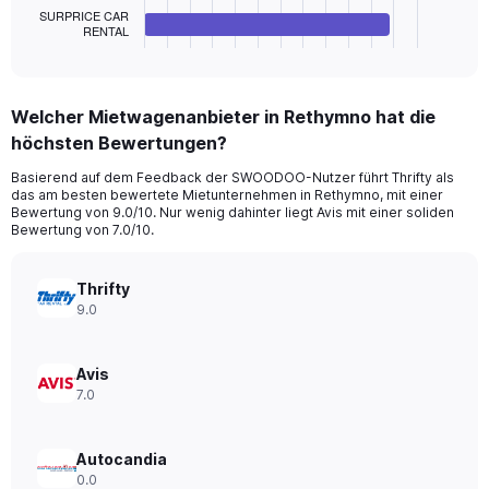
SURPRICE CAR
1
RENTAL
X
End
of
axis
interactive
displaying
chart
categories.
Welcher Mietwagenanbieter in Rethymno hat die
Range:
höchsten Bewertungen?
4
categories.
Basierend auf dem Feedback der SWOODOO-Nutzer führt Thrifty als
The
das am besten bewertete Mietunternehmen in Rethymno, mit einer
chart
Bewertung von 9.0/10. Nur wenig dahinter liegt Avis mit einer soliden
has
Bewertung von 7.0/10.
1
Y
axis
Thrifty
displaying
9.0
values.
Range:
0
Avis
to
7.0
24.
Autocandia
0.0