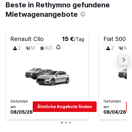
Beste in Rethymno gefundene
Mietwagenangebote
Renault Clio
15 €
Fiat 500
/Tag
2
M
A/C
2
M
Gefunden
Gefunden
Ähnliche Angebote finden
am
am
08/05/26
08/04/26