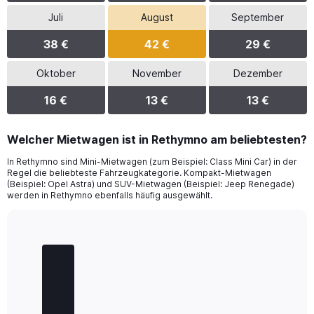
Juli
August
September
38 €
42 €
29 €
Oktober
November
Dezember
16 €
13 €
13 €
Welcher Mietwagen ist in Rethymno am beliebtesten?
In Rethymno sind Mini-Mietwagen (zum Beispiel: Class Mini Car) in der
Regel die beliebteste Fahrzeugkategorie. Kompakt-Mietwagen
(Beispiel: Opel Astra) und SUV-Mietwagen (Beispiel: Jeep Renegade)
werden in Rethymno ebenfalls häufig ausgewählt.
Bar
Chart
graphic.
chart
with
4
bars.
The