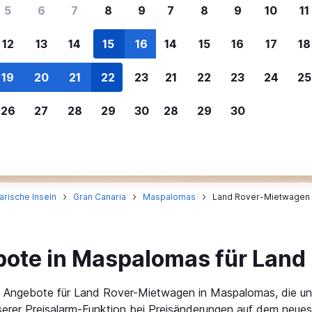
ere Reisenden sich für SWOODOO ent
5
6
7
8
9
7
8
9
10
11
12
13
14
15
16
14
15
16
17
18
Individuelle
Preisalarm
19
20
21
22
23
21
22
23
24
25
Anpassung von 
Lass dich benachrichtigen
,
Filtere deine
wenn Preise reduziert werden,
26
27
28
29
30
28
29
30
Mietwagenergebnisse na
um kein tolles Angebot zu
Anbieter, Preis, Fahrzeug
verpassen.
und mehr.
arische Inseln
Gran Canaria
Maspalomas
Land Rover-Mietwagen 
ote in Maspalomas für Land
en Angebote für Land Rover-Mietwagen in Maspalomas, die u
erer Preisalarm-Funktion bei Preisänderungen auf dem neuest