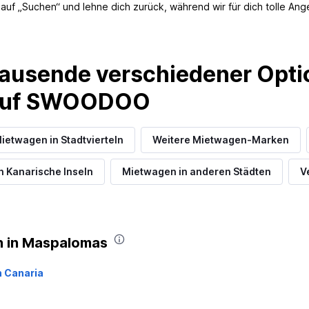
ke auf „Suchen“ und lehne dich zurück, während wir für dich tolle 
ausende verschiedener Optio
Preise prüfen
 auf SWOODOO
ietwagen in Stadtvierteln
Weitere Mietwagen-Marken
Preise prüfen
n Kanarische Inseln
Mietwagen in anderen Städten
V
n in Maspalomas
n Canaria