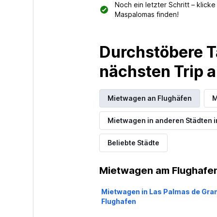
1 Standort
Noch ein letzter Schritt – klic
Maspalomas finden!
Autos Drago
Durchstöbere T
2 Standorte
nächsten Trip
Mietwagen an Flughäfen
M
Isla Car Rental
Mietwagen in anderen Städten i
2 Standorte
Beliebte Städte
Mietwagen am Flughafe
Mietwagen in Las Palmas de Gra
Flughafen