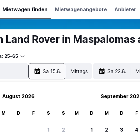
Mietwagen finden
Mietwagenangebote
Anbieter
 Land Rover in Maspalomas
s:
25-65
Sa 15.8.
Mittags
Sa 22.8.
M
August 2026
September 202
M
D
F
S
S
M
D
M
D
F
1
2
1
2
3
4