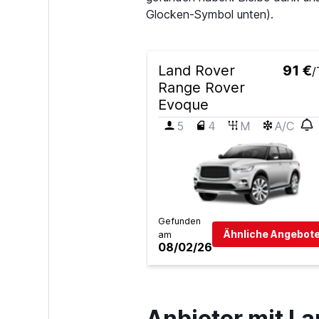
Glocken-Symbol unten).
Land Rover
91 €
/
Range Rover
Evoque
5
4
M
A/C
Gefunden
Ähnliche Angebote
am
08/02/26
Anbieter mit L