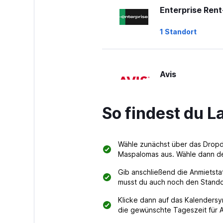
Enterprise Ren
1 Standort
Avis
2 Standorte
So findest du 
Sixt
Wähle zunächst über das Dro
Maspalomas aus. Wähle dann de
1 Standort
Gib anschließend die Anmietstat
musst du auch noch den Stando
Klicke dann auf das Kalendersy
Top Car Rental
die gewünschte Tageszeit für 