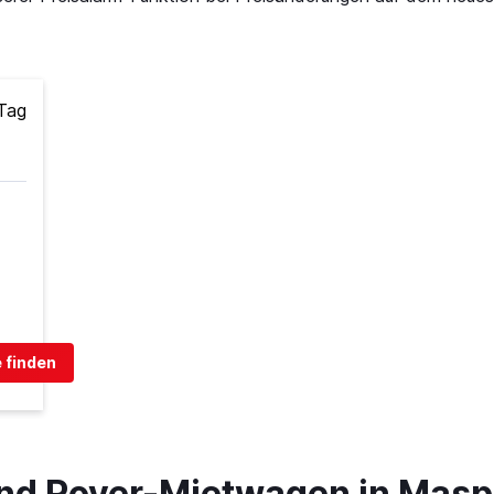
Tag
 finden
and Rover-Mietwagen in Mas