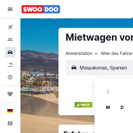
Flüge
Mietwagen von
Hotels
Mietwagen
Anmietstation
Alter des Fahrer
Pauschalreisen
Explore
Trips
M
D
Deutsch
Feedback