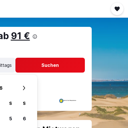
 ab
91 €
ittags
Suchen
6
S
S
5
6