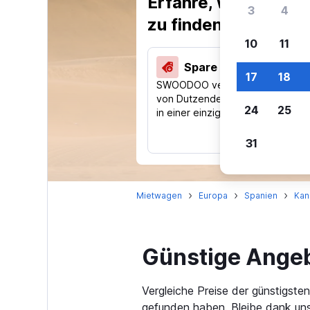
Erfahre, warum uns
3
4
zu finden.
10
11
Spare 40 % und mehr
17
18
SWOODOO vergleicht Preise
von Dutzenden Reise-Websites
24
25
in einer einzigen Suche.
31
Mietwagen
Europa
Spanien
Kan
Günstige Angeb
Vergleiche Preise der günstigst
gefunden haben. Bleibe dank uns