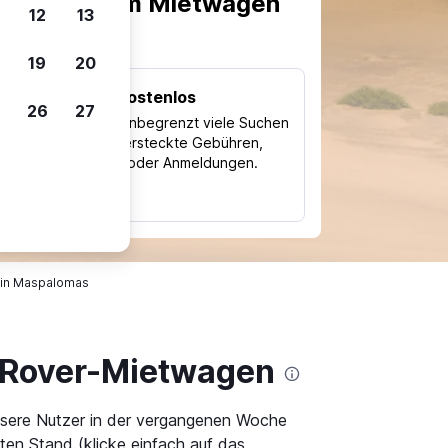
scheiden, um Mietwagen
12
13
19
20
Kostenlos
26
27
Trips
Nutze unbegrenzt viele Suchen
ohne versteckte Gebühren,
ch
Kosten oder Anmeldungen.
typ
in Maspalomas
 Rover-Mietwagen
nsere Nutzer in der vergangenen Woche
en Stand (klicke einfach auf das