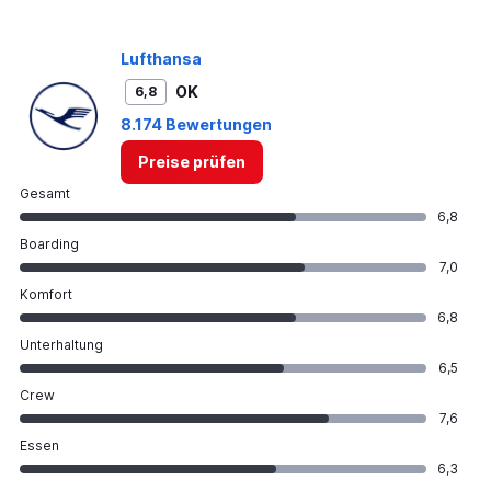
Lufthansa
OK
6,8
8.174 Bewertungen
Preise prüfen
Gesamt
6,8
Boarding
7,0
Komfort
6,8
Unterhaltung
6,5
Crew
7,6
Essen
6,3