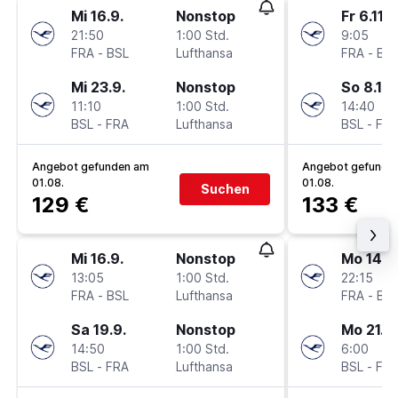
Mi 16.9.
Nonstop
Fr 6.11.
21:50
1:00 Std.
9:05
FRA
-
BSL
Lufthansa
FRA
-
BS
Mi 23.9.
Nonstop
So 8.11.
11:10
1:00 Std.
14:40
BSL
-
FRA
Lufthansa
BSL
-
FR
Angebot gefunden am
Angebot gefunde
01.08.
01.08.
Suchen
129 €
133 €
Mi 16.9.
Nonstop
Mo 14.9
13:05
1:00 Std.
22:15
FRA
-
BSL
Lufthansa
FRA
-
BS
Sa 19.9.
Nonstop
Mo 21.9.
14:50
1:00 Std.
6:00
BSL
-
FRA
Lufthansa
BSL
-
FR