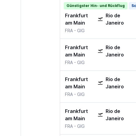
Günstigster Hin- und Rückflug
Sc
Frankfurt
Rio de
am Main
Janeiro
Frankfurt am Main
Rio de Janeiro AC Jobim
FRA
-
GIG
Frankfurt
Rio de
am Main
Janeiro
Frankfurt am Main
Rio de Janeiro AC Jobim
FRA
-
GIG
Frankfurt
Rio de
am Main
Janeiro
Frankfurt am Main
Rio de Janeiro AC Jobim
FRA
-
GIG
Frankfurt
Rio de
am Main
Janeiro
Frankfurt am Main
Rio de Janeiro AC Jobim
FRA
-
GIG