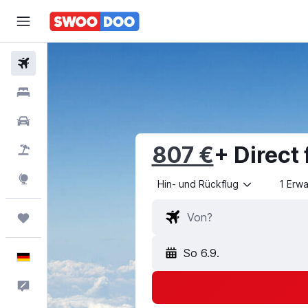
Flüge
Hotels
Mietwagen
807 €
+ Direct 
Pauschalreisen
Explore
Hin- und Rückflug
1 Erw
Trips
So 6.9.
Deutsch
Feedback