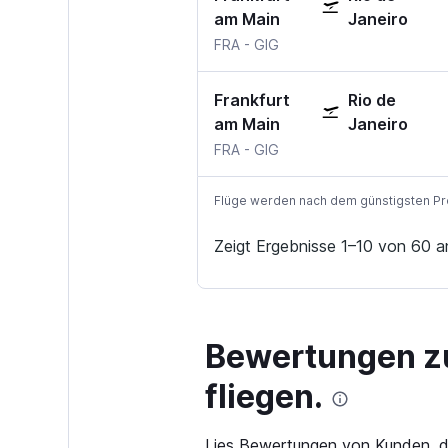
am Main
Janeiro
Frankfurt am Main
Rio de Janeiro AC Jobim
FRA
-
GIG
Frankfurt
Rio de
am Main
Janeiro
Frankfurt am Main
Rio de Janeiro AC Jobim
FRA
-
GIG
Flüge werden nach dem günstigsten Preis
Zeigt Ergebnisse 1–10 von 60 a
Bewertungen zu 
fliegen.
Lies Bewertungen von Kunden, di