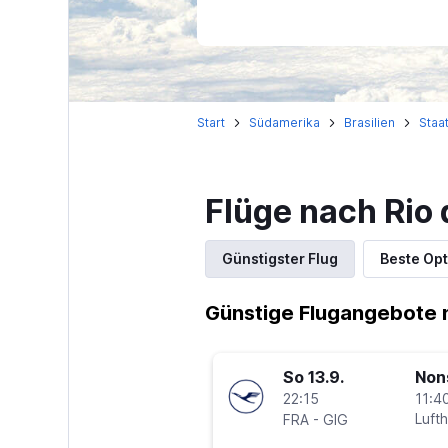
Start
Südamerika
Brasilien
Staat
Flüge nach Rio
Günstigster Flug
Beste Opt
Günstige Flugangebote n
So 13.9.
Non
22:15
11:40
-
Luft
FRA
GIG