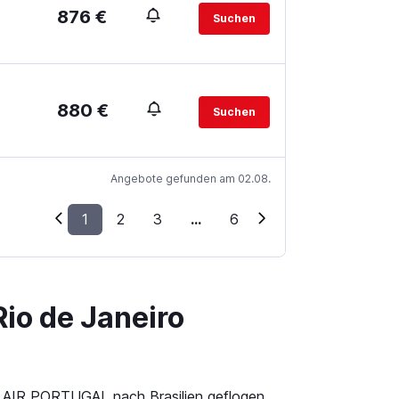
876 €
Suchen
880 €
Suchen
Angebote gefunden am 02.08.
1
2
3
...
6
io de Janeiro
P AIR PORTUGAL nach Brasilien geflogen