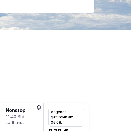
Nonstop
Mo 21.9
Angebot
11:40 Std.
22:15
gefunden am
Lufthansa
-
06.08.
FRA
GI