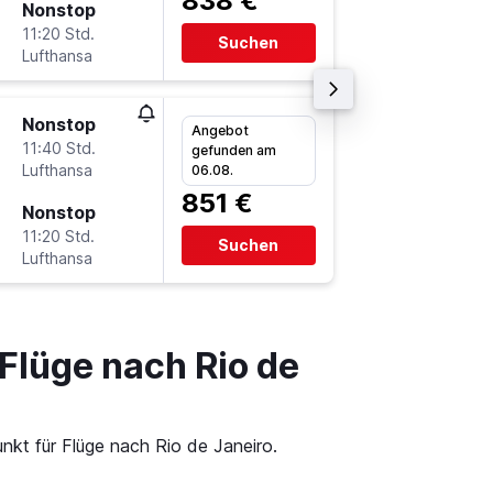
838 €
Nonstop
Di 6.10.
11:20 Std.
16:15
Suchen
Lufthansa
-
GIG
FR
Nonstop
Mo 7.9.
Angebot
11:40 Std.
22:15
gefunden am
Lufthansa
-
06.08.
FRA
GI
851 €
Nonstop
Di 22.9.
11:20 Std.
16:15
Suchen
Lufthansa
-
GIG
FR
Flüge nach Rio de
nkt für Flüge nach Rio de Janeiro.