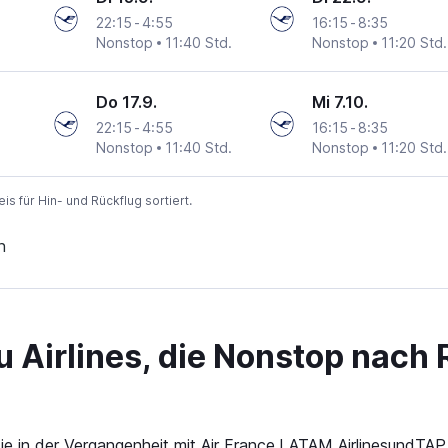
22:15
-
4:55
16:15
-
8:35
Nonstop
11:40 Std.
Nonstop
11:20 Std.
Do 17.9.
Mi 7.10.
22:15
-
4:55
16:15
-
8:35
Nonstop
11:40 Std.
Nonstop
11:20 Std.
 für Hin- und Rückflug sortiert.
n
Airlines, die Nonstop nach R
e in der Vergangenheit mit Air France,LATAM AirlinesundTA