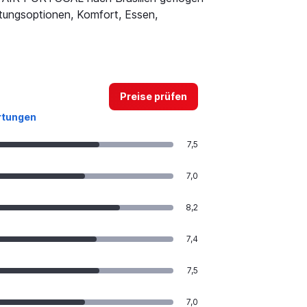
ltungsoptionen, Komfort, Essen,
Preise prüfen
rtungen
7,5
7,0
8,2
7,4
7,5
7,0