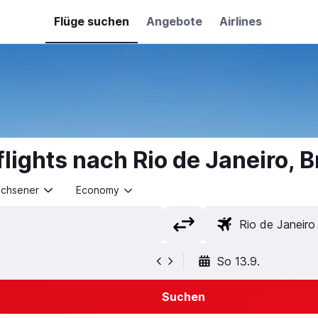
Flüge suchen
Angebote
Airlines
flights nach Rio de Janeiro, B
achsener
Economy
So 13.9.
Suchen