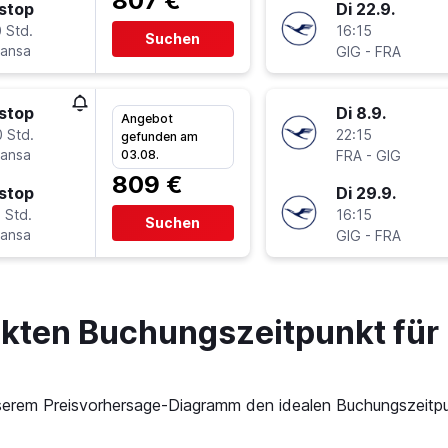
807 €
stop
Di 22.9.
 Std.
16:15
Suchen
hansa
-
GIG
FRA
stop
Di 8.9.
Angebot
 Std.
22:15
gefunden am
hansa
-
03.08.
FRA
GIG
809 €
stop
Di 29.9.
 Std.
16:15
Suchen
hansa
-
GIG
FRA
ekten Buchungszeitpunkt für 
 unserem Preisvorhersage-Diagramm den idealen Buchungszeitpu