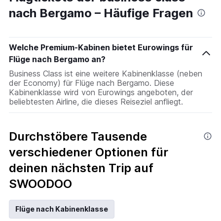
Range:
nach Bergamo – Häufige Fragen
14
categories.
The
chart
Welche Premium-Kabinen bietet Eurowings für
has
1
Flüge nach Bergamo an?
Y
Business Class ist eine weitere Kabinenklasse (neben
axis
der Economy) für Flüge nach Bergamo. Diese
displaying
Kabinenklasse wird von Eurowings angeboten, der
values.
beliebtesten Airline, die dieses Reiseziel anfliegt.
Range:
0
to
30.
Durchstöbere Tausende
verschiedener Optionen für
deinen nächsten Trip auf
SWOODOO
Flüge nach Kabinenklasse