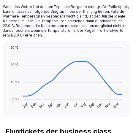
12
Wenn das Wetter bei deinem Trip nach Bergamo eine große Rolle spielt,
categories.
kann dir das nachfolgende Diagramm bei der Planung helfen. Falls dir
The
wärmere Temperaturen besonders wichtig sind, ist der Juli die ideale
chart
Reisezeit im Jahr. Die Temperaturen erreichen dann durchschnittlich
22.0 C. Reisende, die Kälte meiden möchten, sollten möglichst nicht im
has
Januar buchen, wenn die Temperaturen in der Regel ihre Tiefstwerte
1
(etwa 2.0 C) erreichen.
Y
axis
30 °C
displaying
Line
values.
Chart
graphic.
chart
Range:
with
20 °C
0
14
to
data
150.
points.
10 °C
The
chart
0 °C
has
Mrz
Jun
Sep
Dez
Jan
Apr
Jul
Okt
Feb
Mai
Aug
Nov
1
End
of
X
interactive
axis
chart
displaying
categories.
Flugtickets der business class