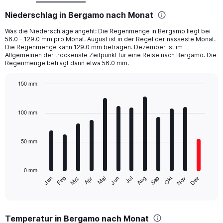
Niederschlag in Bergamo nach Monat
Was die Niederschläge angeht: Die Regenmenge in Bergamo liegt bei
56.0 - 129.0 mm pro Monat. August ist in der Regel der nasseste Monat.
Die Regenmenge kann 129.0 mm betragen. Dezember ist im
Allgemeinen der trockenste Zeitpunkt für eine Reise nach Bergamo. Die
Regenmenge beträgt dann etwa 56.0 mm.
150 mm
Bar
Chart
graphic.
chart
with
100 mm
12
bars.
50 mm
The
chart
has
0 mm
1
Mrz
Jun
Sep
Dez
Jan
Apr
Jul
Okt
Feb
Mai
Aug
Nov
X
End
of
axis
interactive
displaying
chart
categories.
Temperatur in Bergamo nach Monat
Range: