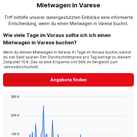
Mietwagen in Varese
Triff mithilfe unserer datengestützten Einblicke eine informierte
Entscheidung, wenn du einen Mietwagen in Varese buchst.
Wie viele Tage im Voraus sollte ich ich einen
Mietwagen in Varese buchen?
Wenn du deinen Mietwagen in Varese 41 Tage im Voraus buchst, kannst
du viel Geld sparen. Der Durchschnittspreis pro Tag beträgt zu diesem
Zeitpunkt 10 €. Das ist eine Ersparnis von 56% im Vergleich zum
Jahresdurchschnitt.
Angebote finden
300 €
Chart
Chart
graphic.
with
91
200 €
data
points.
100 €
The