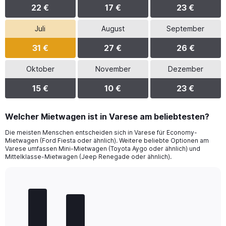
22 €
17 €
23 €
Juli
August
September
31 €
27 €
26 €
Oktober
November
Dezember
15 €
10 €
23 €
Welcher Mietwagen ist in Varese am beliebtesten?
Die meisten Menschen entscheiden sich in Varese für Economy-
Mietwagen (Ford Fiesta oder ähnlich). Weitere beliebte Optionen am
Varese umfassen Mini-Mietwagen (Toyota Aygo oder ähnlich) und
Mittelklasse-Mietwagen (Jeep Renegade oder ähnlich).
Bar
Chart
graphic.
chart
with
5
bars.