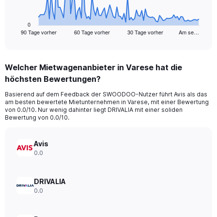
chart
has
1
0
90 Tage vorher
60 Tage vorher
30 Tage vorher
Am se…
X
End
of
axis
interactive
displaying
chart
categories.
Welcher Mietwagenanbieter in Varese hat die
Range:
höchsten Bewertungen?
91
categories.
Basierend auf dem Feedback der SWOODOO-Nutzer führt Avis als das
The
am besten bewertete Mietunternehmen in Varese, mit einer Bewertung
chart
von 0.0/10. Nur wenig dahinter liegt DRIVALIA mit einer soliden
has
Bewertung von 0.0/10.
1
Y
axis
Avis
displaying
0.0
values.
Range:
0
DRIVALIA
to
0.0
300.