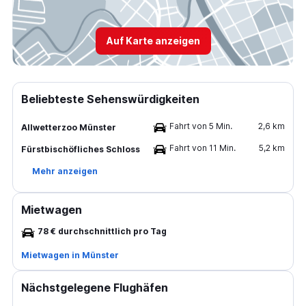
Auf Karte anzeigen
Beliebteste Sehenswürdigkeiten
Fahrt von 5 Min.
2,6 km
Allwetterzoo Münster
Fahrt von 11 Min.
5,2 km
Fürstbischöfliches Schloss
Mehr anzeigen
Mietwagen
78 € durchschnittlich pro Tag
Mietwagen in Münster
Nächstgelegene Flughäfen