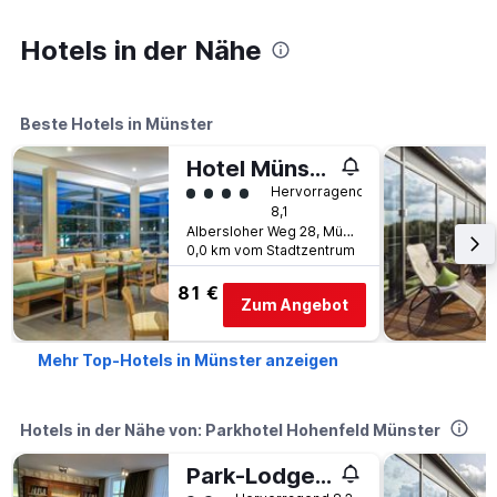
Hotels in der Nähe
Beste Hotels in Münster
Hotel Münster Kongresscenter, Affiliated by Meliá
Bewertungskategorie 4
Hervorragend
8,1
Albersloher Weg 28, Münster, Nordrhein-Westfalen, Deutschland
0,0 km vom Stadtzentrum
81 €
Zum Angebot
Mehr Top-Hotels in Münster anzeigen
Hotels in der Nähe von: Parkhotel Hohenfeld Münster
Park-Lodge Am Rohrbusch