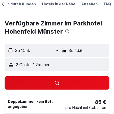
ngen durch Kunden
Hotels in der Nähe
Ansehen
FAQ
Verfügbare Zimmer im Parkhotel
Hohenfeld Münster
Sa 15.8.
-
So 16.8.
2 Gäste, 1 Zimmer
85 €
Doppelzimmer, kein Bett
angegeben
pro Nacht mit Gebühren