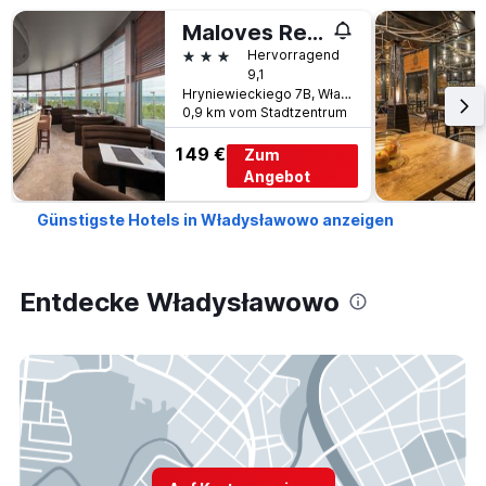
Maloves Resort & Spa
3 Sterne
Hervorragend
9,1
Hryniewieckiego 7B, Władysławowo, Pomorskie, Polen
0,9 km vom Stadtzentrum
149 €
Zum
Angebot
Günstigste Hotels in Władysławowo anzeigen
Entdecke Władysławowo