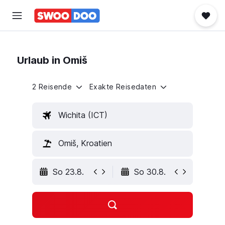
Urlaub in Omiš
2 Reisende
Exakte Reisedaten
Wichita (ICT)
Omiš, Kroatien
So 23.8.
So 30.8.