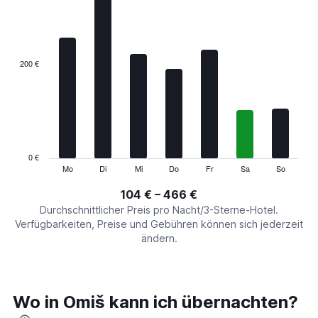
1
X
axis
displaying
categories.
200 €
Range:
7
categories.
The
chart
has
1
0 €
Y
Mo
Di
Mi
Do
Fr
Sa
So
End
of
axis
interactive
104 € – 466 €
displaying
chart
values.
Durchschnittlicher Preis pro Nacht/3-Sterne-Hotel.
Range:
Verfügbarkeiten, Preise und Gebühren können sich jederzeit
0
ändern.
to
600.
Wo in Omiš kann ich übernachten?