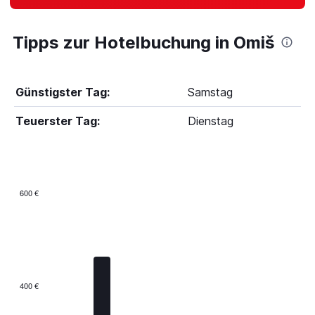
Tipps zur Hotelbuchung in Omiš
Günstigster Tag:
Samstag
Teuerster Tag:
Dienstag
600 €
Bar
Chart
graphic.
chart
with
7
bars.
The
400 €
chart
has