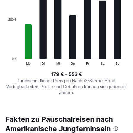
X
axis
displaying
categories.
200 €
Range:
7
categories.
The
chart
has
1
0 €
Y
Mo
Di
Mi
Do
Fr
Sa
So
End
of
axis
interactive
179 € – 553 €
displaying
chart
values.
Durchschnittlicher Preis pro Nacht/3-Sterne-Hotel.
Range:
Verfügbarkeiten, Preise und Gebühren können sich jederzeit
0
ändern.
to
600.
Fakten zu Pauschalreisen nach
Amerikanische Jungferninseln